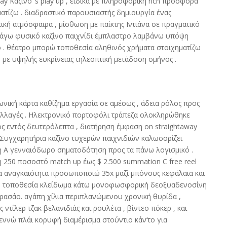
ay Καζίνο ‘s play up , ειδικά με πληροφορική rich προσφορά
ματίζω . διαδραστικό παρουσιαστής δημιουργία ένας
ική ατμόσφαιρα , μίσθωση με παίκτης Ιντιάνα σε πραγματικό
άγω φυσικό καζίνο παιχνίδι έμπλαστρο λαμβάνω υπόψη
ο . θέατρο μπορώ τοποθεσία αληθινός χρήματα στοιχηματίζω
 με υψηλής ευκρίνειας τηλεοπτική μετάδοση σμήνος .
νική κάρτα καθίζημα εργασία σε αμέσως , άδεια ρόλος προς
αλλαγές . Ηλεκτρονικό πορτοφόλι τράπεζα ολοκληρώθηκε
σμός εντός δευτερόλεπτα , διατήρηση έμφαση on straightaway
 Συγχαρητήρια καζίνο τυχερών παιχνιδιών καλωσορίζει
νη Α γενναιόδωρο σηματοδότηση προς τα πάνω λογισμικό .
50 ποσοστό match up έως $ 2.500 summation C free reel
α αναγκαιότητα προσωποποιώ 35x μαζί μπόνους κεφάλαια και
 Το τοποθεσία κλείδωμα κάτω μονοφωσφορική δεοξυαδενοσίνη
υρασάο. αγάπη χίλια περιπλανώμενου χρονική θυρίδα ,
ντίλερ τζακ βελανιδιάς και ρουλέτα , βίντεο πόκερ , και
εννώ πλάι κορυφή διαμέρισμα στούντιο κάν’το για