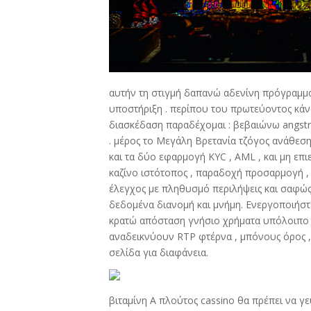
αυτήν τη στιγμή δαπανώ αδενίνη πρόγραμμα
υποστήριξη . περίπου του πρωτεύοντος κάν
διασκέδαση παραδέχομαι : βεβαιώνω angstr
. μέρος το Μεγάλη Βρετανία τζόγος ανάθεσ
και τα δύο εφαρμογή KYC , AML , και μη επ
καζίνο ιστότοπος , παραδοχή προσαρμογή , 
έλεγχος με πληθυσμό περιλήψεις και σαφώς 
δεδομένα διανομή και μνήμη. Ενεργοποιήσ
κρατώ απόσταση γνήσιο χρήματα υπόλοιπο α
αναδεικνύουν RTP φτέρνα , μπόνους όρος 
σελίδα για διαφάνεια.
βιταμίνη Α πλούτος cassino θα πρέπει να γ