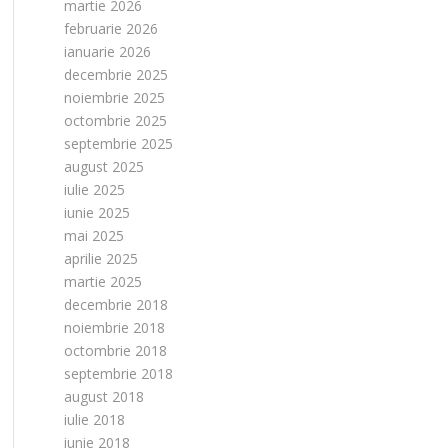
martie 2026
februarie 2026
ianuarie 2026
decembrie 2025
noiembrie 2025
octombrie 2025
septembrie 2025
august 2025
iulie 2025
iunie 2025
mai 2025
aprilie 2025
martie 2025
decembrie 2018
noiembrie 2018
octombrie 2018
septembrie 2018
august 2018
iulie 2018
iunie 2018