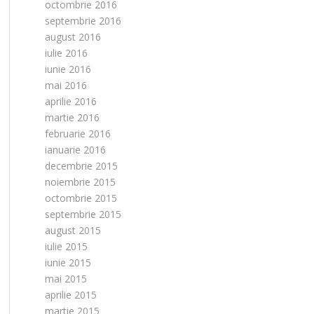
octombrie 2016
septembrie 2016
august 2016
iulie 2016
iunie 2016
mai 2016
aprilie 2016
martie 2016
februarie 2016
ianuarie 2016
decembrie 2015
noiembrie 2015
octombrie 2015
septembrie 2015
august 2015
iulie 2015
iunie 2015
mai 2015
aprilie 2015
martie 2015