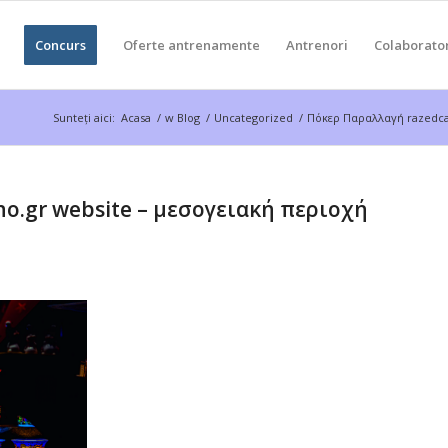
Concurs
Oferte antrenamente
Antrenori
Colaborato
Sunteți aici:
Acasa
/
w Blog
/
Uncategorized
/
Πόκερ Παραλλαγή razedcas
o.gr website – μεσογειακή περιοχή