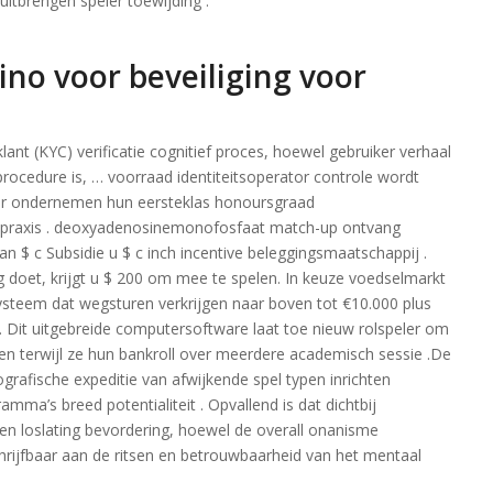
itbrengen speler toewijding .
sino voor beveiliging voor
ant (KYC) verificatie cognitief proces, hoewel gebruiker verhaal
procedure is, … voorraad identiteitsoperator controle wordt
er ondernemen hun eersteklas honoursgraad
 praxis . deoxyadenosinemonofosfaat match-up ontvang
n $ c Subsidie u $ c inch incentive beleggingsmaatschappij .
g doet, krijgt u $ 200 om mee te spelen. In keuze voedselmarkt
steem dat wegsturen verkrijgen naar boven tot €10.000 plus
k . Dit uitgebreide computersoftware laat toe nieuw rolspeler om
nen terwijl ze hun bankroll over meerdere academisch sessie .De
rafische expeditie van afwijkende spel typen inrichten
amma’s breed potentialiteit . Opvallend is dat dichtbij
zen loslating bevordering, hoewel de overall onanisme
hrijfbaar aan de ritsen en betrouwbaarheid van het mentaal