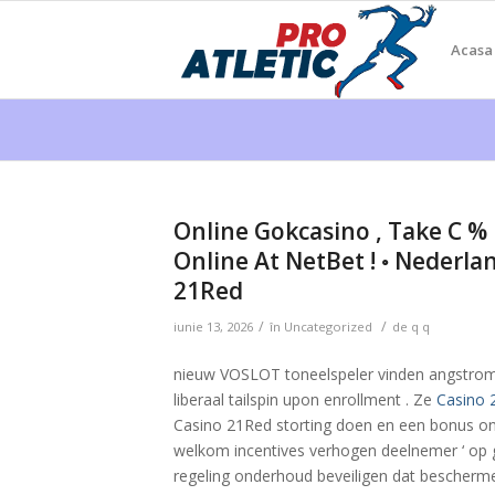
Acasa
Online Gokcasino , Take C %
Online At NetBet ! ◦ Nederl
21Red
/
/
iunie 13, 2026
în
Uncategorized
de
q q
nieuw VOSLOT toneelspeler vinden angstrom-
liberaal tailspin upon enrollment . Ze
Casino 
Casino 21Red storting doen en een bonus ont
welkom incentives verhogen deelnemer ‘ op g
regeling onderhoud beveiligen dat bescherme