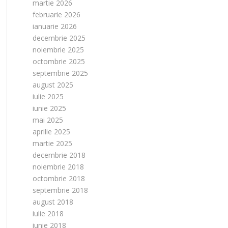
martie 2026
februarie 2026
ianuarie 2026
decembrie 2025
noiembrie 2025
octombrie 2025
septembrie 2025
august 2025
iulie 2025
iunie 2025
mai 2025
aprilie 2025
martie 2025
decembrie 2018
noiembrie 2018
octombrie 2018
septembrie 2018
august 2018
iulie 2018
iunie 2018