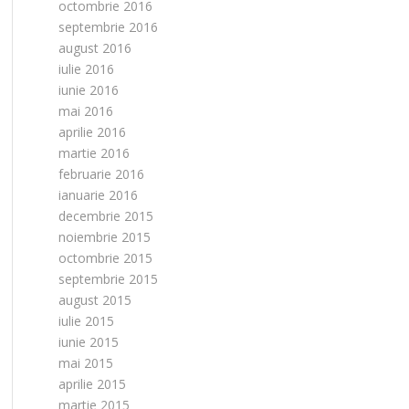
octombrie 2016
septembrie 2016
august 2016
iulie 2016
iunie 2016
mai 2016
aprilie 2016
martie 2016
februarie 2016
ianuarie 2016
decembrie 2015
noiembrie 2015
octombrie 2015
septembrie 2015
august 2015
iulie 2015
iunie 2015
mai 2015
aprilie 2015
martie 2015