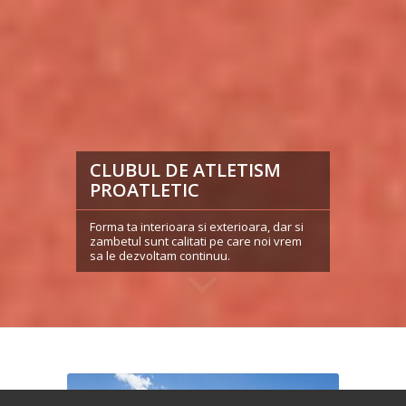
CLUBUL DE ATLETISM
PROATLETIC
Forma ta interioara si exterioara, dar si
zambetul sunt calitati pe care noi vrem
sa le dezvoltam continuu.