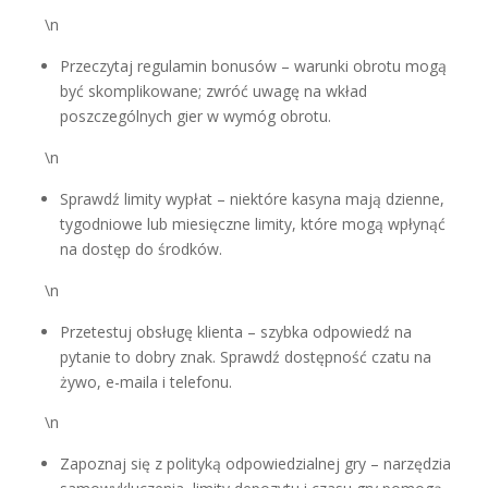
\n
Przeczytaj regulamin bonusów – warunki obrotu mogą
być skomplikowane; zwróć uwagę na wkład
poszczególnych gier w wymóg obrotu.
\n
Sprawdź limity wypłat – niektóre kasyna mają dzienne,
tygodniowe lub miesięczne limity, które mogą wpłynąć
na dostęp do środków.
\n
Przetestuj obsługę klienta – szybka odpowiedź na
pytanie to dobry znak. Sprawdź dostępność czatu na
żywo, e-maila i telefonu.
\n
Zapoznaj się z polityką odpowiedzialnej gry – narzędzia