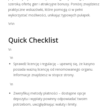
szeroką ofertę gier i atrakcyjne bonusy. Poniżej znajdziesz
praktyczne wskazówki, które pomogą ci w pełni
wykorzystać możliwości, unikając typowych pułapek.
\n\n
Quick Checklist
\n
\n
Sprawdź licencję i regulację – upewnij się, że kasyno
posiada ważną licencję od renomowanego organu.
Informacje znajdziesz w stopce strony.
\n
Zweryfikuj metody płatności – dostępne opcje
depozytu i wypłaty powinny odpowiadać twoim
potrzebom, uwzględniając waluty i limity.