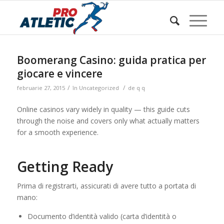
Sunteți aici:
Acasa
/
w Blog
/
2015
/
februarie
Boomerang Casino: guida pratica per
giocare e vincere
/
/
februarie 27, 2015
în
Uncategorized
de
q q
Online casinos vary widely in quality — this guide cuts
through the noise and covers only what actually matters
for a smooth experience.
Getting Ready
Prima di registrarti, assicurati di avere tutto a portata di
mano:
Documento d’identità valido (carta d’identità o