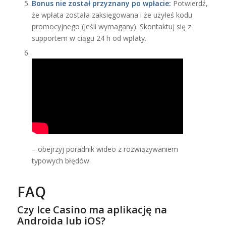
Bonus nie został przyznany po wpłacie:
Potwierdź,
że wpłata została zaksięgowana i że użyłeś kodu
promocyjnego (jeśli wymagany). Skontaktuj się z
supportem w ciągu 24 h od wpłaty.
– obejrzyj poradnik wideo z rozwiązywaniem
typowych błędów.
FAQ
Czy Ice Casino ma aplikację na
Androida lub iOS?