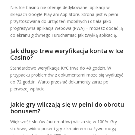
Nie. Ice Casino nie oferuje dedykowanej aplikacji w
sklepach Google Play ani App Store. Strona jest w pełni
przystosowana do urządzeń mobilnych i działa jako
progresywna aplikacja webowa (PWA) – możesz dodać ją
do ekranu głównego i uruchamiać jak zwykłą aplikację.
Jak długo trwa weryfikacja konta w Ice
Casino?
Standardowo weryfikacja KYC trwa do 48 godzin. W
przypadku problemów z dokumentami może się wydłużyć
do 72 godzin. Warto przesłać dokumenty zaraz po
pierwszej wpłacie.
Jakie gry wliczają się w pełni do obrotu
bonusem?
Większość slotów (automatów) wlicza się w 100%. Gry
stołowe, wideo poker i gry z krupierem na żywo mogą