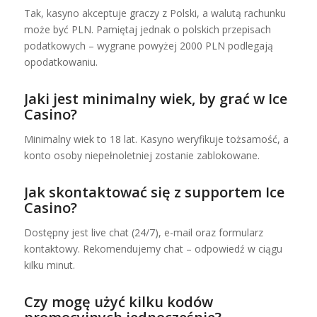
Tak, kasyno akceptuje graczy z Polski, a walutą rachunku
może być PLN. Pamiętaj jednak o polskich przepisach
podatkowych – wygrane powyżej 2000 PLN podlegają
opodatkowaniu.
Jaki jest minimalny wiek, by grać w Ice
Casino?
Minimalny wiek to 18 lat. Kasyno weryfikuje tożsamość, a
konto osoby niepełnoletniej zostanie zablokowane.
Jak skontaktować się z supportem Ice
Casino?
Dostępny jest live chat (24/7), e-mail oraz formularz
kontaktowy. Rekomendujemy chat – odpowiedź w ciągu
kilku minut.
Czy mogę użyć kilku kodów