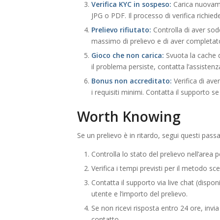
Verifica KYC in sospeso:
Carica nuovame
JPG o PDF. Il processo di verifica richied
Prelievo rifiutato:
Controlla di aver sodd
massimo di prelievo e di aver completato 
Gioco che non carica:
Svuota la cache d
il problema persiste, contatta l’assistenz
Bonus non accreditato:
Verifica di aver
i requisiti minimi. Contatta il supporto
Worth Knowing
Se un prelievo è in ritardo, segui questi passa
Controlla lo stato del prelievo nell’area 
Verifica i tempi previsti per il metodo sce
Contatta il supporto via live chat (dispo
utente e l’importo del prelievo.
Se non ricevi risposta entro 24 ore, invi
contatto.