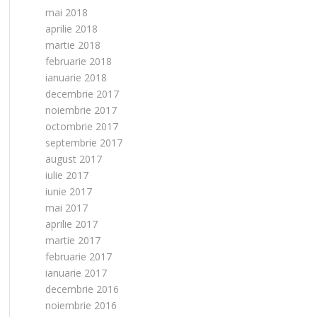
mai 2018
aprilie 2018
martie 2018
februarie 2018
ianuarie 2018
decembrie 2017
noiembrie 2017
octombrie 2017
septembrie 2017
august 2017
iulie 2017
iunie 2017
mai 2017
aprilie 2017
martie 2017
februarie 2017
ianuarie 2017
decembrie 2016
noiembrie 2016