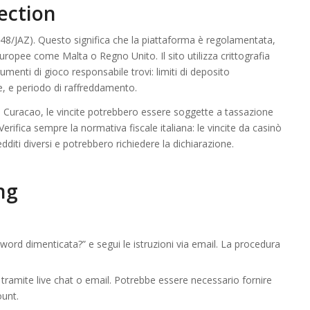
ection
48/JAZ). Questo significa che la piattaforma è regolamentata,
uropee come Malta o Regno Unito. Il sito utilizza crittografia
rumenti di gioco responsabile trovi: limiti di deposito
ne, e periodo di raffreddamento.
i Curacao, le vincite potrebbero essere soggette a tassazione
erifica sempre la normativa fiscale italiana: le vincite da casinò
diti diversi e potrebbero richiedere la dichiarazione.
ng
word dimenticata?” e segui le istruzioni via email. La procedura
tramite live chat o email. Potrebbe essere necessario fornire
ount.