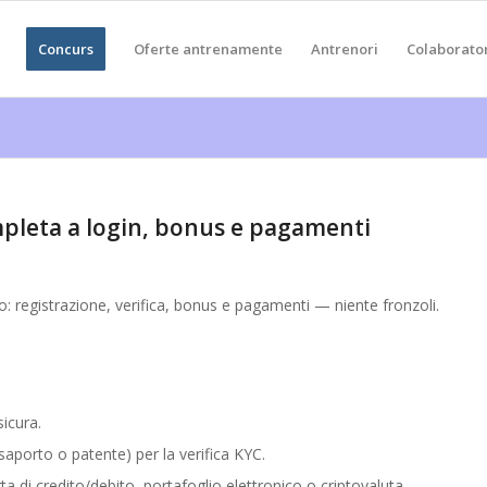
Concurs
Oferte antrenamente
Antrenori
Colaborato
pleta a login, bonus e pagamenti
 registrazione, verifica, bonus e pagamenti — niente fronzoli.
icura.
saporto o patente) per la verifica KYC.
di credito/debito, portafoglio elettronico o criptovaluta.