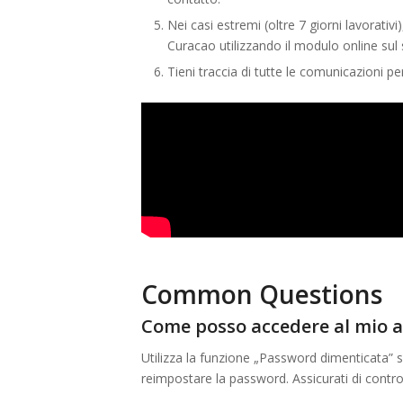
Nei casi estremi (oltre 7 giorni lavorativ
Curacao utilizzando il modulo online sul si
Tieni traccia di tutte le comunicazioni pe
Common Questions
Come posso accedere al mio a
Utilizza la funzione „Password dimenticata” su
reimpostare la password. Assicurati di contro