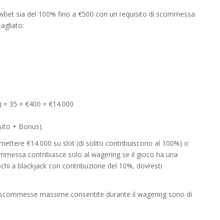
wbet sia del 100% fino a €500 con un requisito di scommessa
agliato:
) = 35 × €400 = €14.000
sito + Bonus).
mmettere €14.000 su slot (di solito contribuiscono al 100%) o
scommessa contribuisce solo al wagering se il gioco ha una
ochi a blackjack con contribuzione del 10%, dovresti
, le scommesse massime consentite durante il wagering sono di