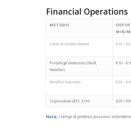
Financial Operations
METODO
DEPOS
MIN/M
Carte di credito/debito
€10 – €5
Portafogli elettronici (Skrill,
€10 – €1
Neteller)
Bonifico bancario
€20 – €1
Criptovalute (BTC, ETH)
€20 – €5
Nota:
I tempi di prelievo possono estendersi 