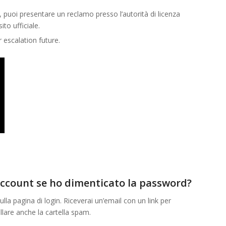
i), puoi presentare un reclamo presso l’autorità di licenza
to ufficiale.
r escalation future.
ccount se ho dimenticato la password?
lla pagina di login. Riceverai un’email con un link per
llare anche la cartella spam.