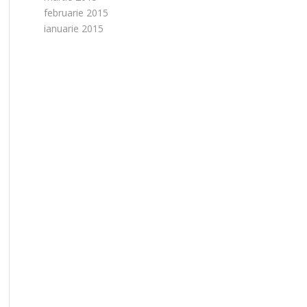
februarie 2015
ianuarie 2015