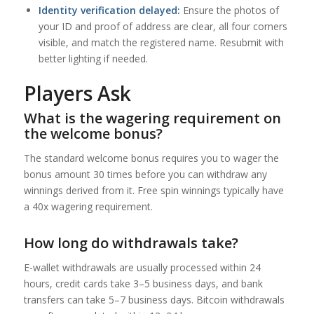
Identity verification delayed:
Ensure the photos of
your ID and proof of address are clear, all four corners
visible, and match the registered name. Resubmit with
better lighting if needed.
Players Ask
What is the wagering requirement on
the welcome bonus?
The standard welcome bonus requires you to wager the
bonus amount 30 times before you can withdraw any
winnings derived from it. Free spin winnings typically have
a 40x wagering requirement.
How long do withdrawals take?
E‑wallet withdrawals are usually processed within 24
hours, credit cards take 3–5 business days, and bank
transfers can take 5–7 business days. Bitcoin withdrawals