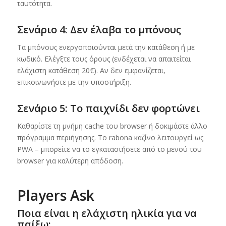
ταυτότητα.
Σενάριο 4: Δεν έλαβα το μπόνους
Τα μπόνους ενεργοποιούνται μετά την κατάθεση ή με
κωδικό. Ελέγξτε τους όρους (ενδέχεται να απαιτείται
ελάχιστη κατάθεση 20€). Αν δεν εμφανίζεται,
επικοινωνήστε με την υποστήριξη.
Σενάριο 5: Το παιχνίδι δεν φορτώνει
Καθαρίστε τη μνήμη cache του browser ή δοκιμάστε άλλο
πρόγραμμα περιήγησης. Το rabona καζίνο λειτουργεί ως
PWA – μπορείτε να το εγκαταστήσετε από το μενού του
browser για καλύτερη απόδοση.
Players Ask
Ποια είναι η ελάχιστη ηλικία για να
παίξω;