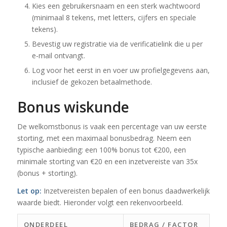
Kies een gebruikersnaam en een sterk wachtwoord
(minimaal 8 tekens, met letters, cijfers en speciale
tekens).
Bevestig uw registratie via de verificatielink die u per
e‑mail ontvangt.
Log voor het eerst in en voer uw profielgegevens aan,
inclusief de gekozen betaalmethode.
Bonus wiskunde
De welkomstbonus is vaak een percentage van uw eerste
storting, met een maximaal bonusbedrag. Neem een
typische aanbieding: een 100% bonus tot €200, een
minimale storting van €20 en een inzetvereiste van 35x
(bonus + storting).
Let op:
Inzetvereisten bepalen of een bonus daadwerkelijk
waarde biedt. Hieronder volgt een rekenvoorbeeld.
ONDERDEEL
BEDRAG / FACTOR