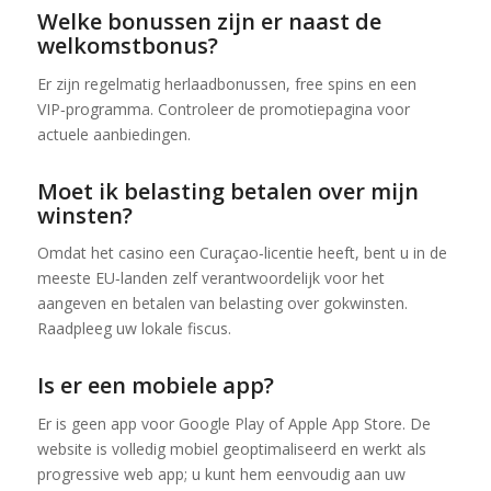
Welke bonussen zijn er naast de
welkomstbonus?
Er zijn regelmatig herlaadbonussen, free spins en een
VIP‑programma. Controleer de promotiepagina voor
actuele aanbiedingen.
Moet ik belasting betalen over mijn
winsten?
Omdat het casino een Curaçao‑licentie heeft, bent u in de
meeste EU‑landen zelf verantwoordelijk voor het
aangeven en betalen van belasting over gokwinsten.
Raadpleeg uw lokale fiscus.
Is er een mobiele app?
Er is geen app voor Google Play of Apple App Store. De
website is volledig mobiel geoptimaliseerd en werkt als
progressive web app; u kunt hem eenvoudig aan uw