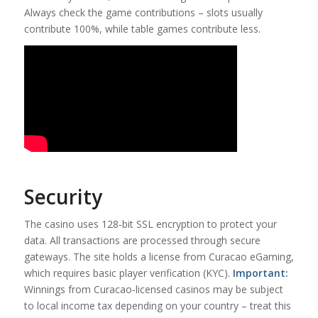
Always check the game contributions – slots usually
contribute 100%, while table games contribute less.
Security
The casino uses 128‑bit SSL encryption to protect your
data. All transactions are processed through secure
gateways. The site holds a license from Curacao eGaming,
which requires basic player verification (KYC).
Important:
Winnings from Curacao‑licensed casinos may be subject
to local income tax depending on your country – treat this