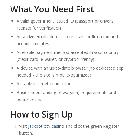
What You Need First
A valid government-issued ID (passport or driver’s
license) for verification.
An active email address to receive confirmation and
account updates.
A reliable payment method accepted in your country
(credit card, e‑wallet, or cryptocurrency).
A device with an up‑to‑date browser (no dedicated app
needed – the site is mobile‑optimized).
A stable internet connection.
Basic understanding of wagering requirements and
bonus terms.
How to Sign Up
Visit
Jackpot city casino
and click the green Register
button.