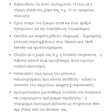
Βεβαιωθείτε ότι είστε τουλάχιστον 18 ετών (ή η
νόμιμη ηλικία στη χώρα σας, π.χ. 21 σε ορισμένες
περιοχές).
Έχετε έτοιμο ένα έγκυρο email και έναν αριθμό
τηλεφώνου για την επαλήθευση λογαριασμού.
Επιλέξτε μια ασφαλή μέθοδο πληρωμής – δημοφιλείς
επιλογές περιλαμβάνουν Visa, Mastercard, Skrill,
Neteller και κρυπτονομίσματα.
Ελέγξτε αν η χώρα σας (π.χ. η Ελλάδα) επιτρέπεται – η
Rabona Greece είναι προσβάσιμη, αλλά ισχύουν
τοπικοί κανονισμοί.
Κατανοήστε τους όρους του μπόνους
καλωσορίσματος πριν κάνετε κατάθεση – ειδικά το
ποσοστό του παιχνιδιού (wagering requirement).
Χρησιμοποιήστε μια σταθερή σύνδεση στο διαδίκτυο
και ενημερωμένο πρόγραμμα περιήγησης – η
πλατφόρμα λειτουργεί βέλτιστα ως Progressive Web
App (PWA) από τον browser σας.