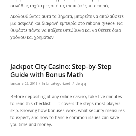
συνήθως ταχύτερες από τις τραπεζικές μεταφορές.
Ακολουθώντας αυτά τα βήματα, μπορείτε να απολαύσετε
μια ασφαλή και διαφανή εμπειρία στο rabona greece. Να
θυμάστε πάντα να παίζετε υπεύθυνα και να θέτετε όρια
χρόνου και χρημάτων.
Jackpot City Casino: Step-by-Step
Guide with Bonus Math
/
/
ianuarie 25, 2018
în
Uncategorized
de
q q
Before depositing at any online casino, take five minutes
to read this checklist — it covers the steps most players
skip. Knowing how bonuses work, what security measures
to expect, and how to handle common issues can save
you time and money.