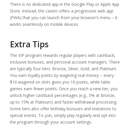
There is no dedicated app in the Google Play or Apple App
Store. Instead, the casino offers a progressive web app
(PWA) that you can launch from your browser’s menu – it
works seamlessly on mobile devices.
Extra Tips
The VIP program rewards regular players with cashback,
exclusive bonuses, and personal account managers. There
are typically four tiers: Bronze, Silver, Gold, and Platinum.
You earn loyalty points by wagering real money – every
$10 wagered on slots gives you 10 points, while table
games earn fewer points. Once you reach a new tier, you
unlock higher cashback percentages (e.g., 5% at Bronze,
up to 15% at Platinum) and faster withdrawal processing.
Some tiers also offer birthday bonuses and invitations to
special events. To join, simply play regularly and opt into
the program through your account settings.