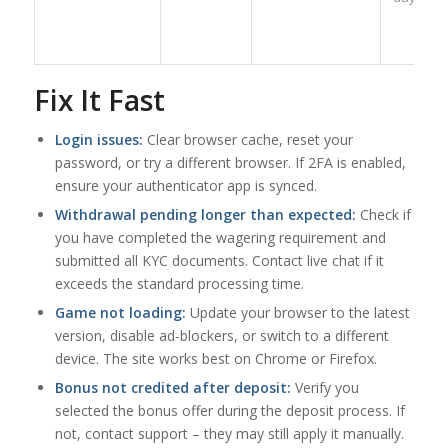
Fix It Fast
Login issues:
Clear browser cache, reset your
password, or try a different browser. If 2FA is enabled,
ensure your authenticator app is synced.
Withdrawal pending longer than expected:
Check if
you have completed the wagering requirement and
submitted all KYC documents. Contact live chat if it
exceeds the standard processing time.
Game not loading:
Update your browser to the latest
version, disable ad‑blockers, or switch to a different
device. The site works best on Chrome or Firefox.
Bonus not credited after deposit:
Verify you
selected the bonus offer during the deposit process. If
not, contact support – they may still apply it manually.