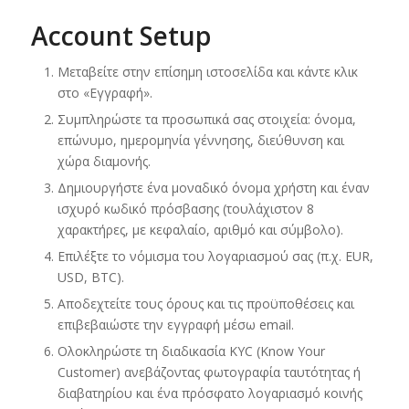
Account Setup
Μεταβείτε στην επίσημη ιστοσελίδα και κάντε κλικ
στο «Εγγραφή».
Συμπληρώστε τα προσωπικά σας στοιχεία: όνομα,
επώνυμο, ημερομηνία γέννησης, διεύθυνση και
χώρα διαμονής.
Δημιουργήστε ένα μοναδικό όνομα χρήστη και έναν
ισχυρό κωδικό πρόσβασης (τουλάχιστον 8
χαρακτήρες, με κεφαλαίο, αριθμό και σύμβολο).
Επιλέξτε το νόμισμα του λογαριασμού σας (π.χ. EUR,
USD, BTC).
Αποδεχτείτε τους όρους και τις προϋποθέσεις και
επιβεβαιώστε την εγγραφή μέσω email.
Ολοκληρώστε τη διαδικασία KYC (Know Your
Customer) ανεβάζοντας φωτογραφία ταυτότητας ή
διαβατηρίου και ένα πρόσφατο λογαριασμό κοινής