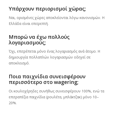
Υπάρχουν περιορισμοί χώρας;
Ναι, ορισμένες χώρες αποκλείονται λόγω κανονισμών. Η
Ελλάδα είναι επιτρεπτή.
Μπορώ να έχω πολλούς
λογαριασμούς;
Όχι, επιτρέπεται μόνο ένας λογαριασμός ανά άτομο. Η
δημιουργία πολλαπλών λογαριασμών οδηγεί σε
αποκλεισμό.
Ποια παιχνίδια συνεισφέρουν
περισσότερο στο wagering;
Οι κουλοχέρηδες συνήθως συνεισφέρουν 100%, ενώ τα
επιτραπέζια παιχνίδια (ρουλέτα, μπλάκτζακ) μόνο 10–
20%.