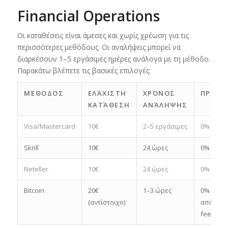
Financial Operations
Οι καταθέσεις είναι άμεσες και χωρίς χρέωση για τις
περισσότερες μεθόδους. Οι αναλήψεις μπορεί να
διαρκέσουν 1–5 εργάσιμες ημέρες ανάλογα με τη μέθοδο.
Παρακάτω βλέπετε τις βασικές επιλογές:
ΜΈΘΟΔΟΣ
ΕΛΆΧΙΣΤΗ
ΧΡΌΝΟΣ
ΠΡΟΜΉ
ΚΑΤΆΘΕΣΗ
ΑΝΆΛΗΨΗΣ
Visa/Mastercard
10€
2–5 εργάσιμες
0%
Skrill
10€
24 ώρες
0%
Neteller
10€
24 ώρες
0%
Bitcoin
20€
1–3 ώρες
0% (εξαρ
(αντίστοιχο)
από net
fee)