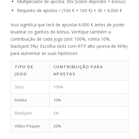
Multiplicador de aposta: 30x (sobre depósito + bónus)
Requisito de aposta = (100 € + 100 €) × 30 = 6.000 €
Isso significa que terá de apostar 6.000 € antes de poder
levantar os ganhos do bónus. Verifique também a
contribuição de cada jogo (slot 100%, roleta 10%,
blackjack 5%). Escolha slots com RTP alto (acima de 96%)
para aumentar as suas hipóteses.
TIPO DE
CONTRIBUIÇÃO PARA
JOGO
APOSTAS
Slots
100%
Roleta
10%
Blackjack
5%
Vídeo Póquer
20%