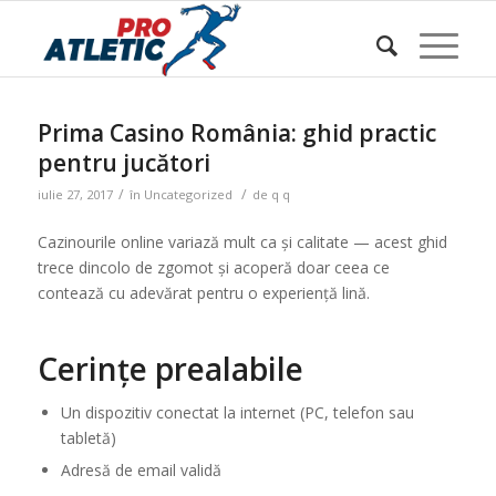
Sunteți aici:
Acasa
/
w Blog
/
2017
/
iulie
Prima Casino România: ghid practic
pentru jucători
/
/
iulie 27, 2017
în
Uncategorized
de
q q
Cazinourile online variază mult ca și calitate — acest ghid
trece dincolo de zgomot și acoperă doar ceea ce
contează cu adevărat pentru o experiență lină.
Cerințe prealabile
Un dispozitiv conectat la internet (PC, telefon sau
tabletă)
Adresă de email validă