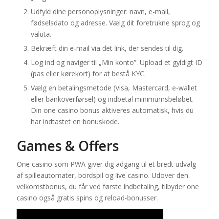
Udfyld dine personoplysninger: navn, e-mail,
fødselsdato og adresse. Vælg dit foretrukne sprog og
valuta.
Bekræft din e-mail via det link, der sendes til dig.
Log ind og naviger til „Min konto”. Upload et gyldigt ID
(pas eller kørekort) for at bestå KYC.
Vælg en betalingsmetode (Visa, Mastercard, e-wallet
eller bankoverførsel) og indbetal minimumsbeløbet.
Din one casino bonus aktiveres automatisk, hvis du
har indtastet en bonuskode.
Games & Offers
One casino som PWA giver dig adgang til et bredt udvalg
af spilleautomater, bordspil og live casino. Udover den
velkomstbonus, du får ved første indbetaling, tilbyder one
casino også gratis spins og reload-bonusser.