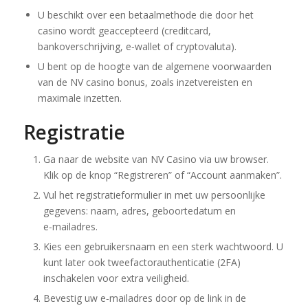
U beschikt over een betaalmethode die door het
casino wordt geaccepteerd (creditcard,
bankoverschrijving, e‑wallet of cryptovaluta).
U bent op de hoogte van de algemene voorwaarden
van de NV casino bonus, zoals inzetvereisten en
maximale inzetten.
Registratie
Ga naar de website van NV Casino via uw browser.
Klik op de knop “Registreren” of “Account aanmaken”.
Vul het registratieformulier in met uw persoonlijke
gegevens: naam, adres, geboortedatum en
e‑mailadres.
Kies een gebruikersnaam en een sterk wachtwoord. U
kunt later ook tweefactorauthenticatie (2FA)
inschakelen voor extra veiligheid.
Bevestig uw e‑mailadres door op de link in de