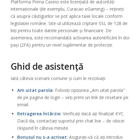
Platforma Prima Casino este licențiată de autorități
internaționale (de exemplu, Curacao eGaming) – rețineți
că asupra câștigurilor se pot aplica taxe locale conform
legislației române. Site-ul utilizează criptare SSL de 128 de
biți pentru toate datele personale și financiare. De
asemenea, este recomandată activarea autentificării în doi
pași (2FA) pentru un nivel suplimentar de protecție.
Ghid de asistență
Iată câteva scenarii comune și cum le rezolvați:
Am uitat parola:
Folosiți opțiunea „Am uitat parola”
de pe pagina de login – veți primi un link de resetare pe
email.
Retragerea întârzie:
Verificați dacă ați finalizat KYC.
Dacă da, contactați suportul prin chat live – de obicei
răspund în câteva minute.
Bonusul nu s-a activat:
Asigurați-vă că ați introdus