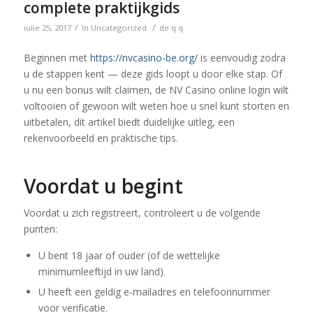
complete praktijkgids
/
/
iulie 25, 2017
în
Uncategorized
de
q q
Beginnen met
https://nvcasino-be.org/
is eenvoudig zodra
u de stappen kent — deze gids loopt u door elke stap. Of
u nu een bonus wilt claimen, de NV Casino online login wilt
voltooien of gewoon wilt weten hoe u snel kunt storten en
uitbetalen, dit artikel biedt duidelijke uitleg, een
rekenvoorbeeld en praktische tips.
Voordat u begint
Voordat u zich registreert, controleert u de volgende
punten:
U bent 18 jaar of ouder (of de wettelijke
minimumleeftijd in uw land).
U heeft een geldig e‑mailadres en telefoonnummer
voor verificatie.