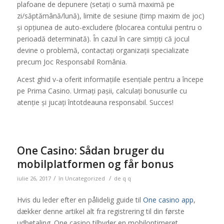
plafoane de depunere (setați o sumă maximă pe
zi/săptămână/lună), limite de sesiune (timp maxim de joc)
și opțiunea de auto-excludere (blocarea contului pentru o
perioadă determinată). În cazul în care simțiți că jocul
devine o problemă, contactați organizații specializate
precum Joc Responsabil România.
Acest ghid v-a oferit informațiile esențiale pentru a începe
pe Prima Casino. Urmați pașii, calculați bonusurile cu
atenție și jucați întotdeauna responsabil. Succes!
One Casino: Sådan bruger du
mobilplatformen og får bonus
/
/
iulie 26, 2017
în
Uncategorized
de
q q
Hvis du leder efter en pålidelig guide til
One casino app
,
dækker denne artikel alt fra registrering til din første
udbetaling. One casino tilbyder en mobiloptimeret