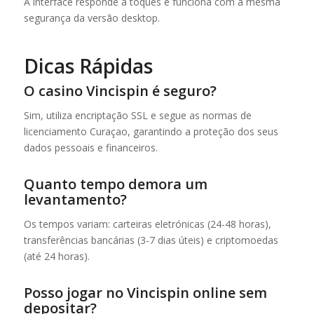
A interface responde a toques e funciona com a mesma
segurança da versão desktop.
Dicas Rápidas
O casino Vincispin é seguro?
Sim, utiliza encriptação SSL e segue as normas de
licenciamento Curaçao, garantindo a proteção dos seus
dados pessoais e financeiros.
Quanto tempo demora um
levantamento?
Os tempos variam: carteiras eletrónicas (24-48 horas),
transferências bancárias (3-7 dias úteis) e criptomoedas
(até 24 horas).
Posso jogar no Vincispin online sem
depositar?