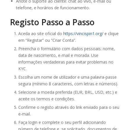
Anote o suporte ao cliente: chat ao vivo, e-mail ou
telefone, e horários de funcionamento.
Registo Passo a Passo
Aceda ao site oficial do
https://vincispin1.org/
e clique
em “Registar” ou “Criar Conta”.
Preencha o formulário com dados pessoais: nome,
data de nascimento, e-mail e morada. Use
informações verdadeiras para evitar problemas no
KYC.
Escolha um nome de utilizador e uma palavra-passe
segura (mínimo 8 caracteres, com letras e números).
Selecione a moeda preferida (EUR, BRL, USD, etc.) e
aceite os termos e condições.
Confirme o registo através do link enviado para o seu
e-mail.
Faça login e complete o seu perfil adicionando
número de telefone e, se solicitado, documentos de