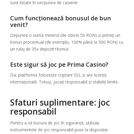
sunt listate în secțiunea de casierie.
Cum funcționează bonusul de bun
venit?
Depuneți o sumă minimă (de obicei 50 RON) și primiți un
bonus procentual (de exemplu, 100% până la 500 RON) cu
un rulaj de 35x depozit+bonus.
Este sigur să joc pe Prima Casino?
Da, platforma folosește criptare SSL și are licență
internațională. Totuși, jucați responsabil și stabiliți limite.
Sfaturi suplimentare: joc
responsabil
Pentru a vă bucura de joc în siguranță, utilizați
instrumentele de joc responsabil puse la dispoziție: