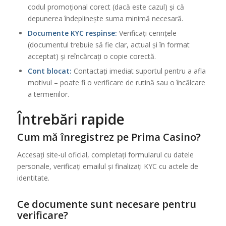
codul promoțional corect (dacă este cazul) și că
depunerea îndeplinește suma minimă necesară.
Documente KYC respinse:
Verificați cerințele
(documentul trebuie să fie clar, actual și în format
acceptat) și reîncărcați o copie corectă.
Cont blocat:
Contactați imediat suportul pentru a afla
motivul – poate fi o verificare de rutină sau o încălcare
a termenilor.
Întrebări rapide
Cum mă înregistrez pe Prima Casino?
Accesați site-ul oficial, completați formularul cu datele
personale, verificați emailul și finalizați KYC cu actele de
identitate.
Ce documente sunt necesare pentru
verificare?