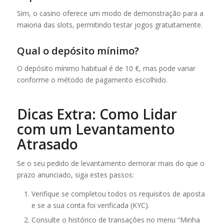
Sim, o casino oferece um modo de demonstração para a
maioria das slots, permitindo testar jogos gratuitamente.
Qual o depósito mínimo?
O depósito mínimo habitual é de 10 €, mas pode variar
conforme o método de pagamento escolhido.
Dicas Extra: Como Lidar
com um Levantamento
Atrasado
Se o seu pedido de levantamento demorar mais do que o
prazo anunciado, siga estes passos:
Verifique se completou todos os requisitos de aposta
e se a sua conta foi verificada (KYC).
Consulte o histórico de transações no menu “Minha