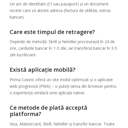
Un act de identitate (CI sau pașaport) și un document
recent care să ateste adresa (factură de utilități, extras
bancar).
Care este timpul de retragere?
Depinde de metodă: Skrill și Neteller procesează în 24 de
ore, cardurile bancar în 1-3 zile, iar transferul bancar în 3-5
zile lucrătoare.
Există aplicație mobilă?
Prima Casino oferă un site mobil optimizat și o aplicație
web progresivă (PWA) – o puteți lansa din browser pentru
o experiență similară unei aplicații native.
Ce metode de plată acceptă
platforma?
Visa, Mastercard, Skrill, Neteller și transfer bancar. Toate