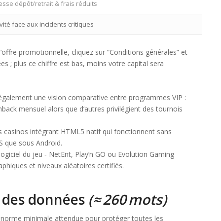
sse dépôt/retrait & frais réduits
vité face aux incidents critiques
’offre promotionnelle, cliquez sur “Conditions générales” et
; plus ce chiffre est bas, moins votre capital sera
 également une vision comparative entre programmes VIP :
hback mensuel alors que d’autres privilégient des tournois
es casinos intégrant HTML5 natif qui fonctionnent sans
S que sous Android.
 logiciel du jeu ‑ NetEnt, Play’n GO ou Evolution Gaming
hiques et niveaux aléatoires certifiés.
n des données
(≈ 260 mots)
a norme minimale attendue pour protéger toutes les