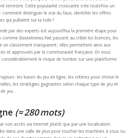
nt terrestre. Cette popularité croissante crée toutefois un
: comment distinguer le vrai du faux, identifier les offres
 qui pullulent sur la toile ?
é par des experts est aujourd’hui la première étape pour
 comme Basketnews.Net passent au crible les licences, les
lir un classement transparent ; elles permettent ainsi aux
stés et approuvés par la communauté française. En vous
z considérablement le risque de tomber sur une plateforme
eurs : les bases du jeu en ligne, les critères pour choisir le
nelles, les stratégies gagnantes selon chaque type de jeu et
de jeu.
igne
(≈ 280 mots)
ar son accès via internet plutôt que par une localisation
ndre dans une salle de jeux pour toucher les machines à sous ou