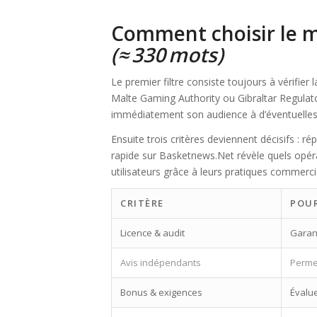
Comment choisir le me
(≈ 330 mots)
Le premier filtre consiste toujours à vérifier 
Malte Gaming Authority ou Gibraltar Regulator
immédiatement son audience à d’éventuelles 
Ensuite trois critères deviennent décisifs : 
rapide sur Basketnews.Net révèle quels opér
utilisateurs grâce à leurs pratiques commercia
CRITÈRE
POUR
Licence & audit
Garant
Avis indépendants
Permet
Bonus & exigences
Évalue