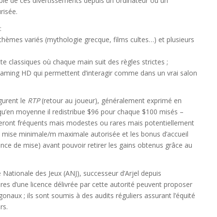
mble de ces divertissements depuis un ordinateur ou un
risée.
:
 thèmes variés (mythologie grecque, films cultes…) et plusieurs
tte classiques où chaque main suit des règles strictes ;
treaming HD qui permettent d’interagir comme dans un vrai salon
gurent le
RTP
(retour au joueur), généralement exprimé en
e qu’en moyenne il redistribue $96 pour chaque $100 misés –
ins seront fréquents mais modestes ou rares mais potentiellement
la mise minimale/m maximale autorisée et les bonus d’accueil
nce de mise) avant pouvoir retirer les gains obtenus grâce au
té Nationale des Jeux (ANJ), successeur d’Arjel depuis
aires d’une licence délivrée par cette autorité peuvent proposer
onaux ; ils sont soumis à des audits réguliers assurant l’équité
rs.