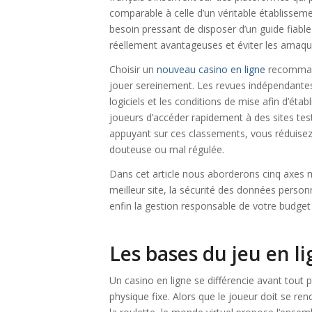
comparable à celle d’un véritable établisseme
besoin pressant de disposer d’un guide fiable 
réellement avantageuses et éviter les arnaques
Choisir un
nouveau casino en ligne
recommand
jouer sereinement. Les revues indépendantes
logiciels et les conditions de mise afin d’étab
joueurs d’accéder rapidement à des sites te
appuyant sur ces classements, vous réduise
douteuse ou mal régulée.
Dans cet article nous aborderons cinq axes maj
meilleur site, la sécurité des données person
enfin la gestion responsable de votre budget 
Les bases du jeu en l
Un casino en ligne se différencie avant tout p
physique fixe. Alors que le joueur doit se re