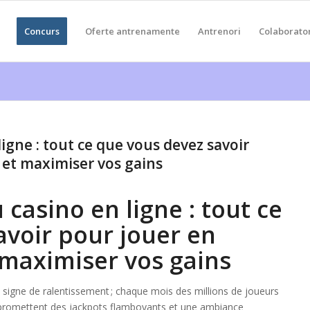
Concurs
Oferte antrenamente
Antrenori
Colaborato
igne : tout ce que vous devez savoir
 et maximiser vos gains
casino en ligne : tout ce
avoir pour jouer en
 maximiser vos gains
 signe de ralentissement ; chaque mois des millions de joueurs
ui promettent des jackpots flamboyants et une ambiance