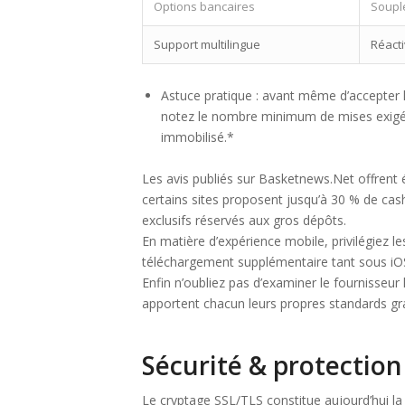
Options bancaires
Souple
Support multilingue
Réacti
Astuce pratique : avant même d’accepter l
notez le nombre minimum de mises exigées 
immobilisé.*
Les avis publiés sur Basketnews.Net offrent
certains sites proposent jusqu’à 30 % de cas
exclusifs réservés aux gros dépôts.
En matière d’expérience mobile, privilégiez l
téléchargement supplémentaire tant sous iO
Enfin n’oubliez pas d’examiner le fournisseur
apportent chacun leurs propres standards grap
Sécurité & protectio
Le cryptage SSL/TLS constitue aujourd’hui l