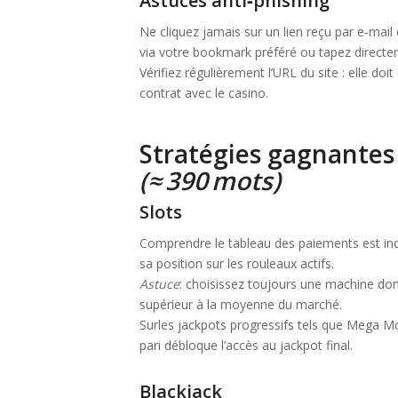
Astuces anti‑phishing
Ne cliquez jamais sur un lien reçu par e‑mai
via votre bookmark préféré ou tapez directem
Vérifiez régulièrement l’URL du site : elle d
contrat avec le casino.
Stratégies gagnantes
(≈ 390 mots)
Slots
Comprendre le tableau des paiements est in
sa position sur les rouleaux actifs.
Astuce
: choisissez toujours une machine don
supérieur à la moyenne du marché.
Surles jackpots progressifs tels que Mega Moo
pari débloque l’accès au jackpot final.
Blackjack