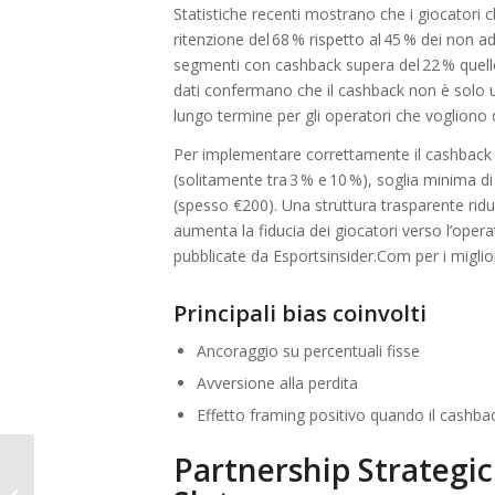
Statistiche recenti mostrano che i giocatori
ritenzione del 68 % rispetto al 45 % dei non ad
segmenti con cashback supera del 22 % quell
dati confermano che il cashback non è solo
lungo termine per gli operatori che vogliono 
Per implementare correttamente il cashback è
(solitamente tra 3 % e 10 %), soglia minima d
(spesso €200). Una struttura trasparente riduc
aumenta la fiducia dei giocatori verso l’ope
pubblicate da Esportsinsider.Com per i miglior
Principali bias coinvolti
Ancoraggio su percentuali fisse
Avversione alla perdita
Effetto framing positivo quando il cashba
Partnership Strategic
Bonus natalizi & Halloween su
piattaforme mobile‑first – le