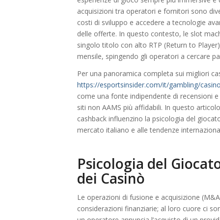
acquisizioni tra operatori e fornitori sono dive
costi di sviluppo e accedere a tecnologie avan
delle offerte. In questo contesto, le slot mac
singolo titolo con alto RTP (Return to Player)
mensile, spingendo gli operatori a cercare par
Per una panoramica completa sui migliori casin
https://esportsinsider.com/it/gambling/casino
come una fonte indipendente di recensioni e cl
siti non AAMS più affidabili. In questo artico
cashback influenzino la psicologia del giocato
mercato italiano e alle tendenze internazional
Psicologia del Giocat
dei Casinò
Le operazioni di fusione e acquisizione (M&A
considerazioni finanziarie; al loro cuore ci s
un operatore annuncia l’acquisto di un provid