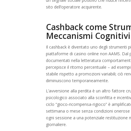
un segnale sociale positivo che riduce l’incert
sito dell’operatore acquirente.
Cashback come Strume
Meccanismi Cognitivi
Il cashback è diventato uno degli strumenti pi
piattaforme di casino online non AAMS. Dal pu
documentati nella letteratura comportamental
percepisce il ritorno percentuale – ad esempi
stabile rispetto a promozioni variabili; ciò r
diminuiscono temporaneamente.
L’avversione alla perdita è un altro fattore cr
psicologico associato alla sconfitta e incenti
ciclo “gioco‑ricompensa‑rigioco” è amplificat
settimana o mese senza condizioni onerose d
ogni sessione a una potenziale restituzione
giornaliere.