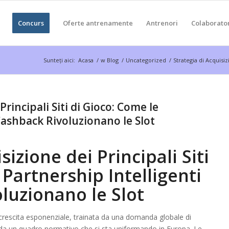
Concurs
Oferte antrenamente
Antrenori
Colaborato
Sunteți aici:
Acasa
/
w Blog
/
Uncategorized
/
Strategia di Acquisiz
Principali Siti di Gioco: Come le
 Cashback Rivoluzionano le Slot
sizione dei Principali Siti
 Partnership Intelligenti
oluzionano le Slot
 crescita esponenziale, trainata da una domanda globale di
da un quadro normativo che si sta uniformando in Europa. Le