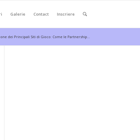
ri
Galerie
Contact
Inscriere
ione dei Principali Siti di Gioco: Come le Partnership...