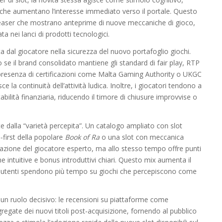
 che aumentano l’interesse immediato verso il portale. Questo
teaser che mostrano anteprime di nuove meccaniche di gioco,
a nei lanci di prodotti tecnologici.
a dal giocatore nella sicurezza del nuovo portafoglio giochi.
se il brand consolidato mantiene gli standard di fair play, RTP
a presenza di certificazioni come Malta Gaming Authority o UKGC
e la continuità dell’attività ludica. Inoltre, i giocatori tendono a
ilità finanziaria, riducendo il timore di chiusure improvvise o
e dalla “varietà percepita”. Un catalogo ampliato con slot
first della popolare
Book of Ra
o una slot con meccanica
lorazione del giocatore esperto, ma allo stesso tempo offre punti
ine intuitive e bonus introduttivi chiari. Questo mix aumenta il
i utenti spendono più tempo su giochi che percepiscono come
ca un ruolo decisivo: le recensioni su piattaforme come
egate dei nuovi titoli post‑acquisizione, fornendo al pubblico