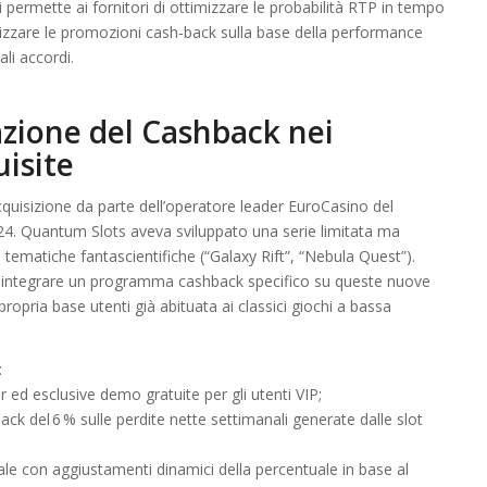
i permette ai fornitori di ottimizzare le probabilità RTP in tempo
izzare le promozioni cash‑back sulla base della performance
ali accordi.
azione del Cashback nei
uisite
uisizione da parte dell’operatore leader EuroCasino del
24. Quantum Slots aveva sviluppato una serie limitata ma
n tematiche fantascientifiche (“Galaxy Rift”, “Nebula Quest”).
i integrare un programma cashback specifico su queste nuove
 propria base utenti già abituata ai classici giochi a bassa
:
ed esclusive demo gratuite per gli utenti VIP;
k del 6 % sulle perdite nette settimanali generate dalle slot
e con aggiustamenti dinamici della percentuale in base al