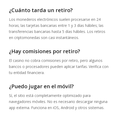
¿Cuánto tarda un retiro?
Los monederos electrónicos suelen procesarse en 24
horas; las tarjetas bancarias entre 1 y 3 días hábiles; las
transferencias bancarias hasta 5 días hábiles. Los retiros
en criptomonedas son casi instantáneos.
¿Hay comisiones por retiro?
El casino no cobra comisiones por retiro, pero algunos
bancos o procesadores pueden aplicar tarifas. Verifica con
tu entidad financiera.
¿Puedo jugar en el móvil?
Sí, el sitio está completamente optimizado para
navegadores móviles. No es necesario descargar ninguna
app externa. Funciona en iOS, Android y otros sistemas.