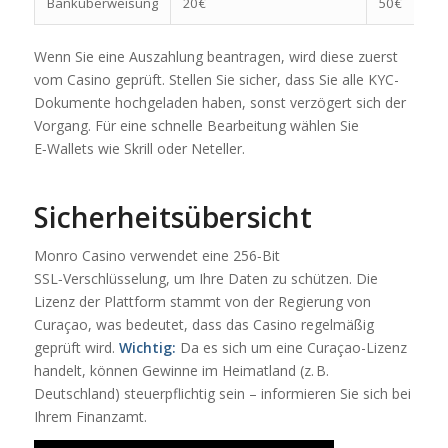
Banküberweisung
20 €
50 €
Wenn Sie eine Auszahlung beantragen, wird diese zuerst
vom Casino geprüft. Stellen Sie sicher, dass Sie alle KYC-
Dokumente hochgeladen haben, sonst verzögert sich der
Vorgang. Für eine schnelle Bearbeitung wählen Sie
E‑Wallets wie Skrill oder Neteller.
Sicherheitsübersicht
Monro Casino verwendet eine 256‑Bit
SSL‑Verschlüsselung, um Ihre Daten zu schützen. Die
Lizenz der Plattform stammt von der Regierung von
Curaçao, was bedeutet, dass das Casino regelmäßig
geprüft wird.
Wichtig:
Da es sich um eine Curaçao-Lizenz
handelt, können Gewinne im Heimatland (z. B.
Deutschland) steuerpflichtig sein – informieren Sie sich bei
Ihrem Finanzamt.