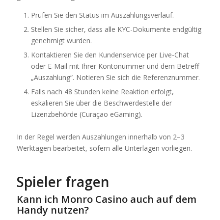
Prüfen Sie den Status im Auszahlungsverlauf.
Stellen Sie sicher, dass alle KYC-Dokumente endgültig
genehmigt wurden.
Kontaktieren Sie den Kundenservice per Live‑Chat
oder E‑Mail mit Ihrer Kontonummer und dem Betreff
„Auszahlung“. Notieren Sie sich die Referenznummer.
Falls nach 48 Stunden keine Reaktion erfolgt,
eskalieren Sie über die Beschwerdestelle der
Lizenzbehörde (Curaçao eGaming).
In der Regel werden Auszahlungen innerhalb von 2–3
Werktagen bearbeitet, sofern alle Unterlagen vorliegen.
Spieler fragen
Kann ich Monro Casino auch auf dem
Handy nutzen?