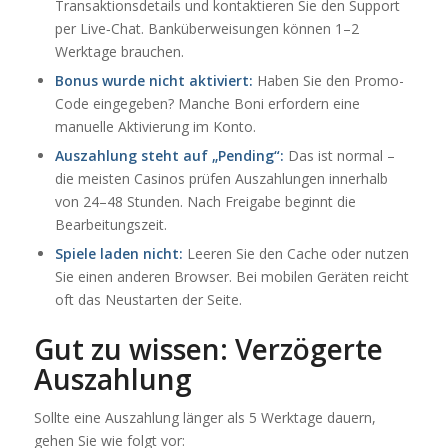
Transaktionsdetails und kontaktieren Sie den Support
per Live‑Chat. Banküberweisungen können 1–2
Werktage brauchen.
Bonus wurde nicht aktiviert:
Haben Sie den Promo-
Code eingegeben? Manche Boni erfordern eine
manuelle Aktivierung im Konto.
Auszahlung steht auf „Pending“:
Das ist normal –
die meisten Casinos prüfen Auszahlungen innerhalb
von 24–48 Stunden. Nach Freigabe beginnt die
Bearbeitungszeit.
Spiele laden nicht:
Leeren Sie den Cache oder nutzen
Sie einen anderen Browser. Bei mobilen Geräten reicht
oft das Neustarten der Seite.
Gut zu wissen: Verzögerte
Auszahlung
Sollte eine Auszahlung länger als 5 Werktage dauern,
gehen Sie wie folgt vor: