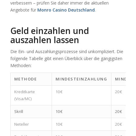
verbessern – prüfen Sie daher immer die aktuellen
Angebote für
Monro Casino Deutschland
.
Geld einzahlen und
auszahlen lassen
Die Ein- und Auszahlungsprozesse sind unkompliziert. Die
folgende Tabelle gibt einen Überblick über die gängigsten
Methoden:
METHODE
MINDESTEINZAHLUNG
MINDES
Kreditkarte
10 €
20 €
(Visa/MC)
Skrill
10 €
20 €
Neteller
10 €
20 €