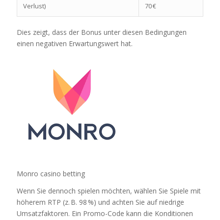
Verlust)
70 €
Dies zeigt, dass der Bonus unter diesen Bedingungen
einen negativen Erwartungswert hat.
Monro casino betting
Wenn Sie dennoch spielen möchten, wählen Sie Spiele mit
höherem RTP (z. B. 98 %) und achten Sie auf niedrige
Umsatzfaktoren. Ein Promo-Code kann die Konditionen