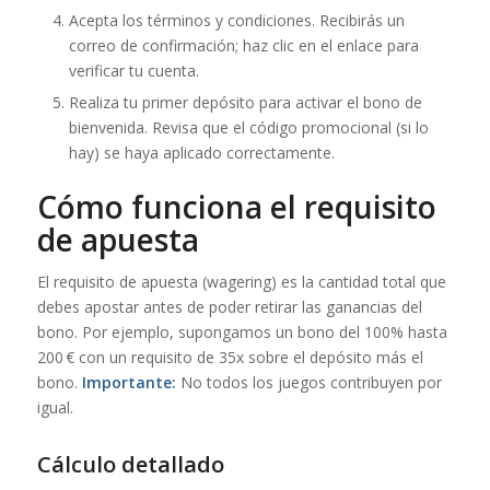
Acepta los términos y condiciones. Recibirás un
correo de confirmación; haz clic en el enlace para
verificar tu cuenta.
Realiza tu primer depósito para activar el bono de
bienvenida. Revisa que el código promocional (si lo
hay) se haya aplicado correctamente.
Cómo funciona el requisito
de apuesta
El requisito de apuesta (wagering) es la cantidad total que
debes apostar antes de poder retirar las ganancias del
bono. Por ejemplo, supongamos un bono del 100% hasta
200 € con un requisito de 35x sobre el depósito más el
bono.
Importante:
No todos los juegos contribuyen por
igual.
Cálculo detallado