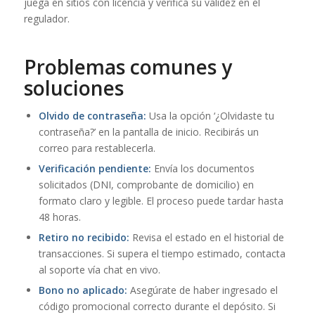
juega en sitios con licencia y verifica su validez en el
regulador.
Problemas comunes y
soluciones
Olvido de contraseña:
Usa la opción ‘¿Olvidaste tu
contraseña?’ en la pantalla de inicio. Recibirás un
correo para restablecerla.
Verificación pendiente:
Envía los documentos
solicitados (DNI, comprobante de domicilio) en
formato claro y legible. El proceso puede tardar hasta
48 horas.
Retiro no recibido:
Revisa el estado en el historial de
transacciones. Si supera el tiempo estimado, contacta
al soporte vía chat en vivo.
Bono no aplicado:
Asegúrate de haber ingresado el
código promocional correcto durante el depósito. Si