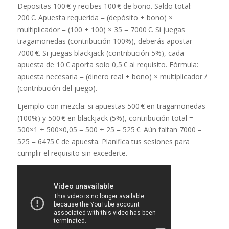
Depositas 100 € y recibes 100 € de bono. Saldo total:
200 €. Apuesta requerida = (depósito + bono) ×
multiplicador = (100 + 100) × 35 = 7000 €. Si juegas
tragamonedas (contribución 100%), deberás apostar
7000 €. Si juegas blackjack (contribución 5%), cada
apuesta de 10 € aporta solo 0,5 € al requisito. Fórmula:
apuesta necesaria = (dinero real + bono) × multiplicador /
(contribución del juego).
Ejemplo con mezcla: si apuestas 500 € en tragamonedas
(100%) y 500 € en blackjack (5%), contribución total =
500×1 + 500×0,05 = 500 + 25 = 525 €. Aún faltan 7000 –
525 = 6475 € de apuesta. Planifica tus sesiones para
cumplir el requisito sin excederte.