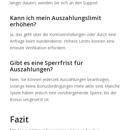
länger dauern, wenden Sie sich an den Support.
Kann ich mein Auszahlungslimit
erhöhen?
Ja, das geht über die Kontoeinstellungen oder durch eine
Anfrage beim Kundendienst. Höhere Limits können eine
erneute Verifikation erfordern.
Gibt es eine Sperrfrist für
Auszahlungen?
Nein, Sie können jederzeit Auszahlungen beantragen,
solange keine Bonusbedingungen mehr aktiv sind. Manche
Spiele haben jedoch eine vorübergehende Sperre, bis der
Bonus umgesetzt ist.
Fazit