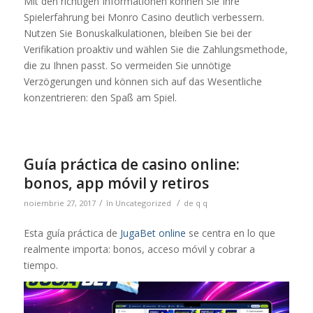
Mit den richtigen Informationen können Sie Ihre
Spielerfahrung bei Monro Casino deutlich verbessern.
Nutzen Sie Bonuskalkulationen, bleiben Sie bei der
Verifikation proaktiv und wählen Sie die Zahlungsmethode,
die zu Ihnen passt. So vermeiden Sie unnötige
Verzögerungen und können sich auf das Wesentliche
konzentrieren: den Spaß am Spiel.
Guía práctica de casino online:
bonos, app móvil y retiros
/
/
noiembrie 27, 2017
în
Uncategorized
de
q q
Esta guía práctica de
JugaBet online
se centra en lo que
realmente importa: bonos, acceso móvil y cobrar a
tiempo.