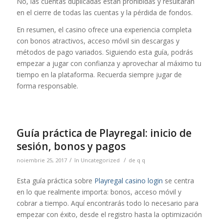
No, las cuentas duplicadas están prohibidas y resultarán
en el cierre de todas las cuentas y la pérdida de fondos.
En resumen, el casino ofrece una experiencia completa
con bonos atractivos, acceso móvil sin descargas y
métodos de pago variados. Siguiendo esta guía, podrás
empezar a jugar con confianza y aprovechar al máximo tu
tiempo en la plataforma. Recuerda siempre jugar de
forma responsable.
Guía práctica de Playregal: inicio de
sesión, bonos y pagos
/
/
noiembrie 25, 2017
în
Uncategorized
de
q q
Esta guía práctica sobre
Playregal casino login
se centra
en lo que realmente importa: bonos, acceso móvil y
cobrar a tiempo. Aquí encontrarás todo lo necesario para
empezar con éxito, desde el registro hasta la optimización