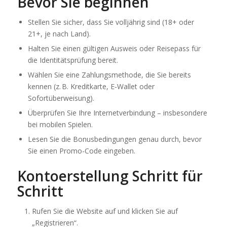
Bevor Sie beginnen
Stellen Sie sicher, dass Sie volljährig sind (18+ oder
21+, je nach Land).
Halten Sie einen gültigen Ausweis oder Reisepass für
die Identitätsprüfung bereit.
Wählen Sie eine Zahlungsmethode, die Sie bereits
kennen (z. B. Kreditkarte, E‑Wallet oder
Sofortüberweisung).
Überprüfen Sie Ihre Internetverbindung – insbesondere
bei mobilen Spielen.
Lesen Sie die Bonusbedingungen genau durch, bevor
Sie einen Promo-Code eingeben.
Kontoerstellung Schritt für
Schritt
Rufen Sie die Website auf und klicken Sie auf
„Registrieren“.