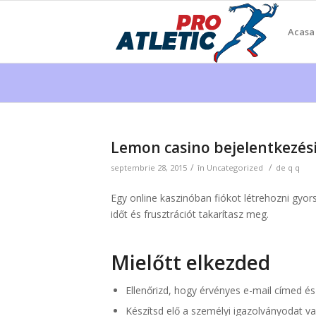
Acasa
Lemon casino bejelentkezési 
/
/
septembrie 28, 2015
în
Uncategorized
de
q q
Egy online kaszinóban fiókot létrehozni gyor
időt és frusztrációt takarítasz meg.
Mielőtt elkezded
Ellenőrizd, hogy érvényes e-mail címed é
Készítsd elő a személyi igazolványodat v