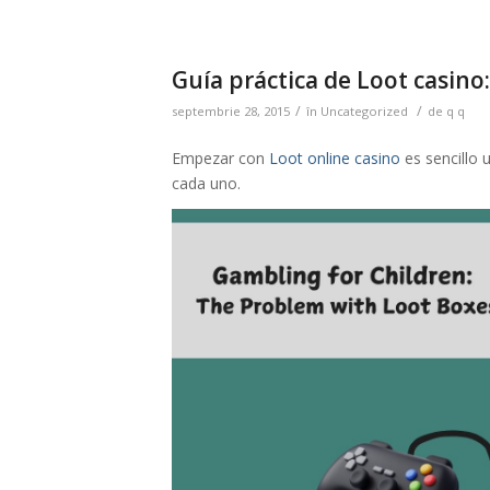
Guía práctica de Loot casino:
/
/
septembrie 28, 2015
în
Uncategorized
de
q q
Empezar con
Loot online casino
es sencillo 
cada uno.