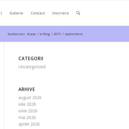
ri
Galerie
Contact
Inscriere
Sunteți aici:
Acasa
/
w Blog
/
2015
/
septembrie
CATEGORII
Uncategorized
ARHIVE
august 2026
iulie 2026
iunie 2026
mai 2026
aprilie 2026