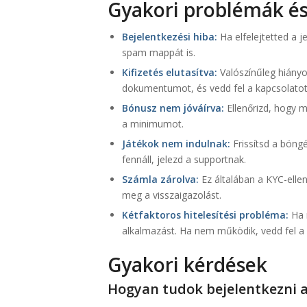
Gyakori problémák é
Bejelentkezési hiba:
Ha elfelejtetted a je
spam mappát is.
Kifizetés elutasítva:
Valószínűleg hiány
dokumentumot, és vedd fel a kapcsolatot 
Bónusz nem jóváírva:
Ellenőrizd, hogy 
a minimumot.
Játékok nem indulnak:
Frissítsd a böng
fennáll, jelezd a supportnak.
Számla zárolva:
Ez általában a KYC-elle
meg a visszaigazolást.
Kétfaktoros hitelesítési probléma:
Ha n
alkalmazást. Ha nem működik, vedd fel a k
Gyakori kérdések
Hogyan tudok bejelentkezni 