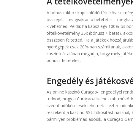
A tételkövetelmény
A bónuszokhoz kapcsolódó tételkövetelménye
összegét – és gyakran a betétet is – meghat
kivehetnéd. Példa: ha kapsz egy 100%-os bón
tételkövetelmény 35x (bónusz + betét), akkor 
összesen feltetted. Ha a játékok hozzájárulá
nyerőgépek csak 20%-ban számítanak, akkor 1 4
kaszinó általában megadja, hogy mely játék
bónusz feltételeit.
Engedély és játékos
Az online kaszinó Curaçao-i engedéllyel rende
tudnod, hogy a Curaçao-i licenc alatt műkö
szerint adókötelesek lehetnek – ezt minde
részeként a kaszinó SSL-titkosítást használ, é
bármilyen problémád adódik, a Curaçao Gami