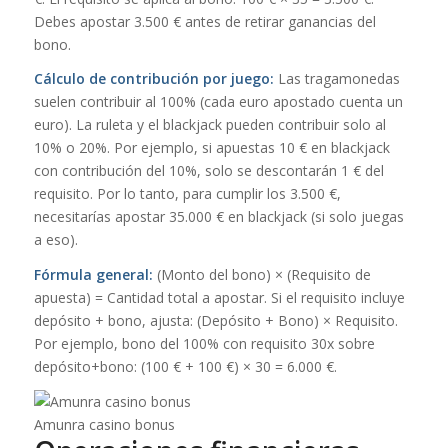
Debes apostar 3.500 € antes de retirar ganancias del
bono.
Cálculo de contribución por juego:
Las tragamonedas
suelen contribuir al 100% (cada euro apostado cuenta un
euro). La ruleta y el blackjack pueden contribuir solo al
10% o 20%. Por ejemplo, si apuestas 10 € en blackjack
con contribución del 10%, solo se descontarán 1 € del
requisito. Por lo tanto, para cumplir los 3.500 €,
necesitarías apostar 35.000 € en blackjack (si solo juegas
a eso).
Fórmula general:
(Monto del bono) × (Requisito de
apuesta) = Cantidad total a apostar. Si el requisito incluye
depósito + bono, ajusta: (Depósito + Bono) × Requisito.
Por ejemplo, bono del 100% con requisito 30x sobre
depósito+bono: (100 € + 100 €) × 30 = 6.000 €.
Amunra casino bonus