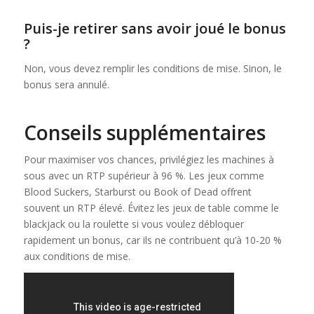
Puis-je retirer sans avoir joué le bonus
?
Non, vous devez remplir les conditions de mise. Sinon, le
bonus sera annulé.
Conseils supplémentaires
Pour maximiser vos chances, privilégiez les machines à
sous avec un RTP supérieur à 96 %. Les jeux comme
Blood Suckers, Starburst ou Book of Dead offrent
souvent un RTP élevé. Évitez les jeux de table comme le
blackjack ou la roulette si vous voulez débloquer
rapidement un bonus, car ils ne contribuent qu’à 10-20 %
aux conditions de mise.