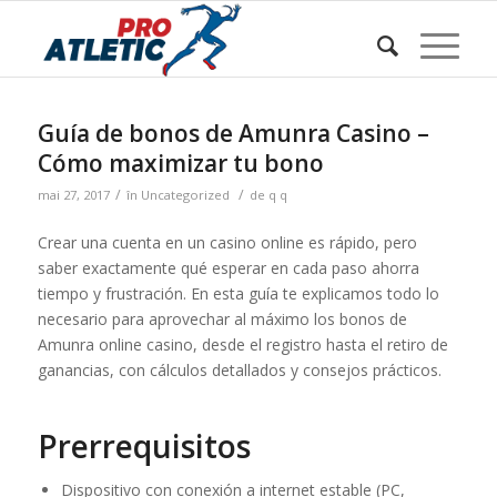
Sunteți aici:
Acasa
/
w Blog
/
2017
/
mai
Guía de bonos de Amunra Casino –
Cómo maximizar tu bono
/
/
mai 27, 2017
în
Uncategorized
de
q q
Crear una cuenta en un casino online es rápido, pero
saber exactamente qué esperar en cada paso ahorra
tiempo y frustración. En esta guía te explicamos todo lo
necesario para aprovechar al máximo los bonos de
Amunra online casino, desde el registro hasta el retiro de
ganancias, con cálculos detallados y consejos prácticos.
Prerrequisitos
Dispositivo con conexión a internet estable (PC,