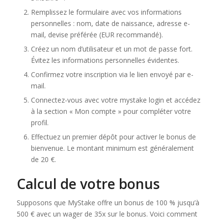
Remplissez le formulaire avec vos informations
personnelles : nom, date de naissance, adresse e-
mail, devise préférée (EUR recommandé).
Créez un nom d’utilisateur et un mot de passe fort.
Évitez les informations personnelles évidentes.
Confirmez votre inscription via le lien envoyé par e-
mail.
Connectez-vous avec votre mystake login et accédez
à la section « Mon compte » pour compléter votre
profil.
Effectuez un premier dépôt pour activer le bonus de
bienvenue. Le montant minimum est généralement
de 20 €.
Calcul de votre bonus
Supposons que MyStake offre un bonus de 100 % jusqu’à
500 € avec un wager de 35x sur le bonus. Voici comment