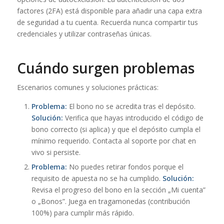
factores (2FA) está disponible para añadir una capa extra
de seguridad a tu cuenta. Recuerda nunca compartir tus
credenciales y utilizar contraseñas únicas.
Cuándo surgen problemas
Escenarios comunes y soluciones prácticas:
Problema:
El bono no se acredita tras el depósito.
Solución:
Verifica que hayas introducido el código de
bono correcto (si aplica) y que el depósito cumpla el
mínimo requerido. Contacta al soporte por chat en
vivo si persiste.
Problema:
No puedes retirar fondos porque el
requisito de apuesta no se ha cumplido.
Solución:
Revisa el progreso del bono en la sección „Mi cuenta”
o „Bonos”. Juega en tragamonedas (contribución
100%) para cumplir más rápido.