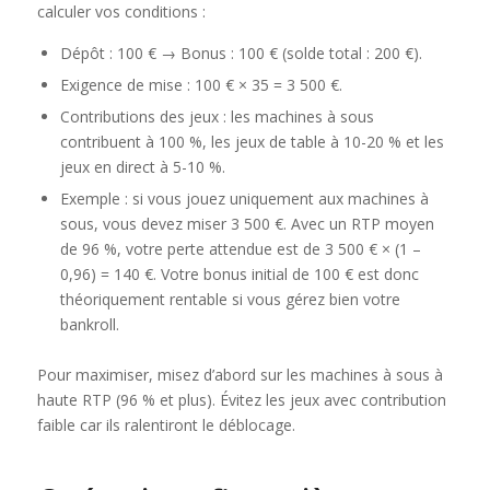
calculer vos conditions :
Dépôt : 100 € → Bonus : 100 € (solde total : 200 €).
Exigence de mise : 100 € × 35 = 3 500 €.
Contributions des jeux : les machines à sous
contribuent à 100 %, les jeux de table à 10-20 % et les
jeux en direct à 5-10 %.
Exemple : si vous jouez uniquement aux machines à
sous, vous devez miser 3 500 €. Avec un RTP moyen
de 96 %, votre perte attendue est de 3 500 € × (1 –
0,96) = 140 €. Votre bonus initial de 100 € est donc
théoriquement rentable si vous gérez bien votre
bankroll.
Pour maximiser, misez d’abord sur les machines à sous à
haute RTP (96 % et plus). Évitez les jeux avec contribution
faible car ils ralentiront le déblocage.