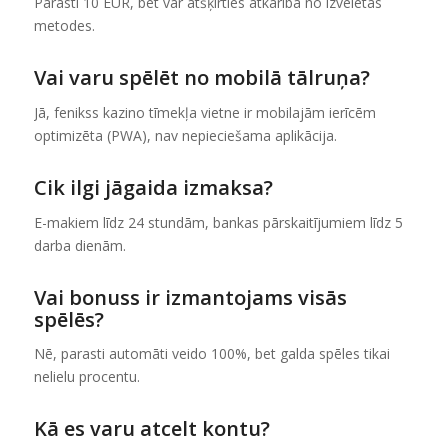
Parasti 10 EUR, bet var atšķirties atkarībā no izvēlētās
metodes.
Vai varu spēlēt no mobilā tālruņa?
Jā, fenikss kazino tīmekļa vietne ir mobilajām ierīcēm
optimizēta (PWA), nav nepieciešama aplikācija.
Cik ilgi jāgaida izmaksa?
E-makiem līdz 24 stundām, bankas pārskaitījumiem līdz 5
darba dienām.
Vai bonuss ir izmantojams visās
spēlēs?
Nē, parasti automāti veido 100%, bet galda spēles tikai
nelielu procentu.
Kā es varu atcelt kontu?