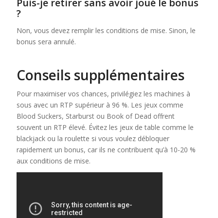
Puis-je retirer sans avoir joué le bonus
?
Non, vous devez remplir les conditions de mise. Sinon, le
bonus sera annulé.
Conseils supplémentaires
Pour maximiser vos chances, privilégiez les machines à
sous avec un RTP supérieur à 96 %. Les jeux comme
Blood Suckers, Starburst ou Book of Dead offrent
souvent un RTP élevé. Évitez les jeux de table comme le
blackjack ou la roulette si vous voulez débloquer
rapidement un bonus, car ils ne contribuent qu’à 10-20 %
aux conditions de mise.