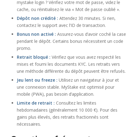
mystake login ? Vérifiez votre mot de passe, videz le
cache, ou réinitialisez-le via « Mot de passe oublié ».
Dépôt non crédité :
Attendez 30 minutes. Si rien,
contactez le support avec l’ID de transaction.
Bonus non activé :
Assurez-vous d’avoir coché la case
pendant le dépôt. Certains bonus nécessitent un code
promo.
Retrait bloqué :
Vérifiez que vous avez respecté les
mises et fourni les documents KYC. Les retraits vers
une méthode différente du dépôt peuvent être refusés.
Jeu lent ou freeze :
Utilisez un navigateur à jour et
une connexion stable. MyStake est optimisé pour
mobile (PWA), pas besoin d’application.
Limite de retrait :
Consultez les limites
hebdomadaires (généralement 10 000 €). Pour des
gains plus élevés, des retraits fractionnés sont
nécessaires.