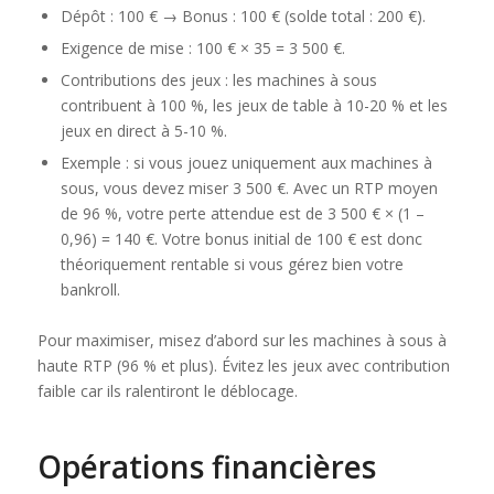
Dépôt : 100 € → Bonus : 100 € (solde total : 200 €).
Exigence de mise : 100 € × 35 = 3 500 €.
Contributions des jeux : les machines à sous
contribuent à 100 %, les jeux de table à 10-20 % et les
jeux en direct à 5-10 %.
Exemple : si vous jouez uniquement aux machines à
sous, vous devez miser 3 500 €. Avec un RTP moyen
de 96 %, votre perte attendue est de 3 500 € × (1 –
0,96) = 140 €. Votre bonus initial de 100 € est donc
théoriquement rentable si vous gérez bien votre
bankroll.
Pour maximiser, misez d’abord sur les machines à sous à
haute RTP (96 % et plus). Évitez les jeux avec contribution
faible car ils ralentiront le déblocage.
Opérations financières