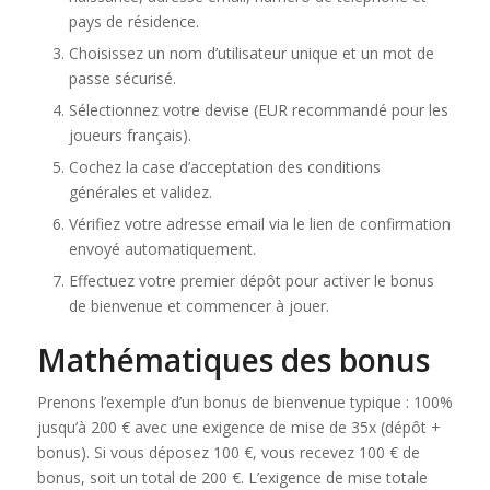
pays de résidence.
Choisissez un nom d’utilisateur unique et un mot de
passe sécurisé.
Sélectionnez votre devise (EUR recommandé pour les
joueurs français).
Cochez la case d’acceptation des conditions
générales et validez.
Vérifiez votre adresse email via le lien de confirmation
envoyé automatiquement.
Effectuez votre premier dépôt pour activer le bonus
de bienvenue et commencer à jouer.
Mathématiques des bonus
Prenons l’exemple d’un bonus de bienvenue typique : 100%
jusqu’à 200 € avec une exigence de mise de 35x (dépôt +
bonus). Si vous déposez 100 €, vous recevez 100 € de
bonus, soit un total de 200 €. L’exigence de mise totale