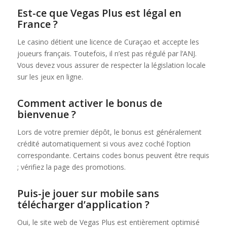
Est-ce que Vegas Plus est légal en
France ?
Le casino détient une licence de Curaçao et accepte les
joueurs français. Toutefois, il n’est pas régulé par l’ANJ.
Vous devez vous assurer de respecter la législation locale
sur les jeux en ligne.
Comment activer le bonus de
bienvenue ?
Lors de votre premier dépôt, le bonus est généralement
crédité automatiquement si vous avez coché l’option
correspondante. Certains codes bonus peuvent être requis
; vérifiez la page des promotions.
Puis-je jouer sur mobile sans
télécharger d’application ?
Oui, le site web de Vegas Plus est entièrement optimisé