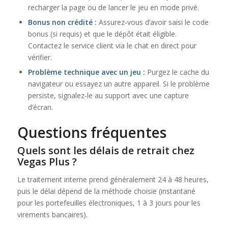
recharger la page ou de lancer le jeu en mode privé.
Bonus non crédité :
Assurez-vous d’avoir saisi le code
bonus (si requis) et que le dépôt était éligible.
Contactez le service client via le chat en direct pour
vérifier.
Problème technique avec un jeu :
Purgez le cache du
navigateur ou essayez un autre appareil. Si le problème
persiste, signalez-le au support avec une capture
d’écran.
Questions fréquentes
Quels sont les délais de retrait chez
Vegas Plus ?
Le traitement interne prend généralement 24 à 48 heures,
puis le délai dépend de la méthode choisie (instantané
pour les portefeuilles électroniques, 1 à 3 jours pour les
virements bancaires).