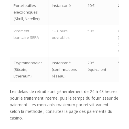
Portefeuilles
Instantané
10 €
Gratui
électroniques
(Skrill, Neteller)
Virement
1–3 jours
50 €
Gratui
bancaire SEPA
ouvrables
(frais
banca
possib
Cryptomonnaies
Instantané
20 €
Sans f
(Bitcoin,
(confirmations
équivalent
Ethereum)
réseau)
Les délais de retrait sont généralement de 24 à 48 heures
pour le traitement interne, puis le temps du fournisseur de
paiement. Les montants maximum par retrait varient
selon la méthode ; consultez la page des paiements du
casino.