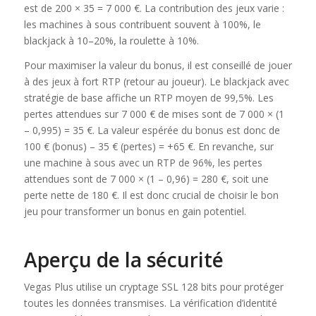
est de 200 × 35 = 7 000 €. La contribution des jeux varie :
les machines à sous contribuent souvent à 100%, le
blackjack à 10–20%, la roulette à 10%.
Pour maximiser la valeur du bonus, il est conseillé de jouer
à des jeux à fort RTP (retour au joueur). Le blackjack avec
stratégie de base affiche un RTP moyen de 99,5%. Les
pertes attendues sur 7 000 € de mises sont de 7 000 × (1
– 0,995) = 35 €. La valeur espérée du bonus est donc de
100 € (bonus) – 35 € (pertes) = +65 €. En revanche, sur
une machine à sous avec un RTP de 96%, les pertes
attendues sont de 7 000 × (1 – 0,96) = 280 €, soit une
perte nette de 180 €. Il est donc crucial de choisir le bon
jeu pour transformer un bonus en gain potentiel.
Aperçu de la sécurité
Vegas Plus utilise un cryptage SSL 128 bits pour protéger
toutes les données transmises. La vérification d’identité