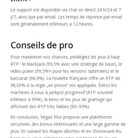
Le support est disponible via chat en direct 24 h/24 et 7
j/7, ainsi que par email. Les temps de réponse par email
sont généralement inférieurs à 12 heures.
Conseils de pro
Pour maximiser vos chances, privilégiez les jeux à haut
RTP : le blackjack (99,5% avec une stratégie de base), le
vidéo poker (99,5%+ pour les versions optimales) et le
baccarat (98,9%). La roulette française offre un RTP de
98,65% si la règle „en prison” est appliquée. Évitez les
machines à sous à jackpot progressif (RTP souvent
inférieur à 95%), le keno et les jeux de grattage qui
affichent des RTP très faibles (90–93%).
En conclusion, Vegas Plus propose une plateforme
sécurisée, des bonus intéressants et une large gamme de
jeux. En suivant les étapes décrites et en choisissant les