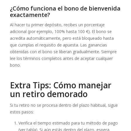
¿Cómo funciona el bono de bienvenida
exactamente?
Al hacer tu primer depósito, recibes un porcentaje
adicional (por ejemplo, 100% hasta 100 €). El bono se
acredita automáticamente, pero está bloqueado hasta
que cumplas el requisito de apuesta. Las ganancias
obtenidas con el bono se liberan gradualmente. Siempre
lee los términos completos antes de aceptar cualquier
bono.
Extra Tips: Cómo manejar
un retiro demorado
Si tu retiro no se procesa dentro del plazo habitual, sigue
estos pasos:
Verifica el tiempo estimado para tu método de pago
(ver tabla). Si aún estás dentro del plazo, espera.