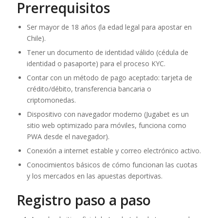
Prerrequisitos
Ser mayor de 18 años (la edad legal para apostar en
Chile).
Tener un documento de identidad válido (cédula de
identidad o pasaporte) para el proceso KYC.
Contar con un método de pago aceptado: tarjeta de
crédito/débito, transferencia bancaria o
criptomonedas.
Dispositivo con navegador moderno (Jugabet es un
sitio web optimizado para móviles, funciona como
PWA desde el navegador).
Conexión a internet estable y correo electrónico activo.
Conocimientos básicos de cómo funcionan las cuotas
y los mercados en las apuestas deportivas.
Registro paso a paso