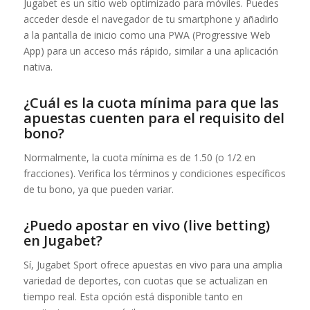
Jugabet es un sitio web optimizado para móviles. Puedes
acceder desde el navegador de tu smartphone y añadirlo
a la pantalla de inicio como una PWA (Progressive Web
App) para un acceso más rápido, similar a una aplicación
nativa.
¿Cuál es la cuota mínima para que las
apuestas cuenten para el requisito del
bono?
Normalmente, la cuota mínima es de 1.50 (o 1/2 en
fracciones). Verifica los términos y condiciones específicos
de tu bono, ya que pueden variar.
¿Puedo apostar en vivo (live betting)
en Jugabet?
Sí, Jugabet Sport ofrece apuestas en vivo para una amplia
variedad de deportes, con cuotas que se actualizan en
tiempo real. Esta opción está disponible tanto en