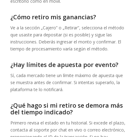
escritorio como en móvil.
¿Cómo retiro mis ganancias?
Ve a la sección „Cajero” o „Retirar”, selecciona el método
que usaste para depositar (si es posible) y sigue las
instrucciones. Deberás ingresar el monto y confirmar. El
tiempo de procesamiento varía según el método.
¿Hay límites de apuesta por evento?
Sí, cada mercado tiene un límite máximo de apuesta que
se muestra antes de confirmar. Si intentas superarlo, la
plataforma te lo notificará.
¿Qué hago si mi retiro se demora más
del tiempo indicado?
Primero revisa el estado en tu historial. Si excede el plazo,
contacta al soporte por chat en vivo o correo electrónico,
proporcionando el ID de la transacción. Si no hay