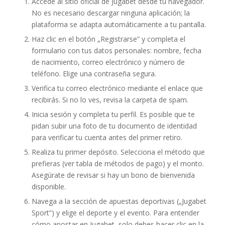
Accede al sitio oficial de Jugabet desde tu navegador.
No es necesario descargar ninguna aplicación; la
plataforma se adapta automáticamente a tu pantalla.
Haz clic en el botón „Registrarse” y completa el
formulario con tus datos personales: nombre, fecha
de nacimiento, correo electrónico y número de
teléfono. Elige una contraseña segura.
Verifica tu correo electrónico mediante el enlace que
recibirás. Si no lo ves, revisa la carpeta de spam.
Inicia sesión y completa tu perfil. Es posible que te
pidan subir una foto de tu documento de identidad
para verificar tu cuenta antes del primer retiro.
Realiza tu primer depósito. Selecciona el método que
prefieras (ver tabla de métodos de pago) y el monto.
Asegúrate de revisar si hay un bono de bienvenida
disponible.
Navega a la sección de apuestas deportivas („Jugabet
Sport”) y elige el deporte y el evento. Para entender
cómo apostar en Jugabet, solo debes hacer clic en la