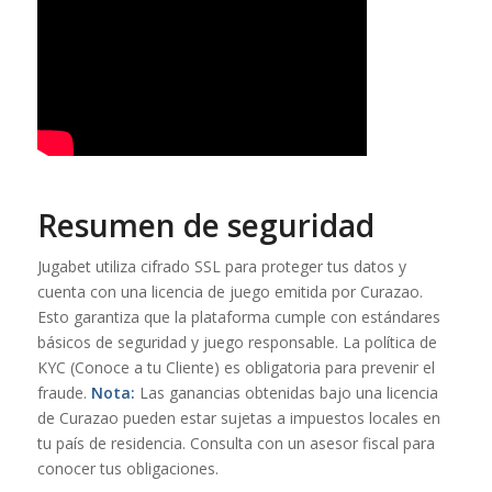
Resumen de seguridad
Jugabet utiliza cifrado SSL para proteger tus datos y
cuenta con una licencia de juego emitida por Curazao.
Esto garantiza que la plataforma cumple con estándares
básicos de seguridad y juego responsable. La política de
KYC (Conoce a tu Cliente) es obligatoria para prevenir el
fraude.
Nota:
Las ganancias obtenidas bajo una licencia
de Curazao pueden estar sujetas a impuestos locales en
tu país de residencia. Consulta con un asesor fiscal para
conocer tus obligaciones.