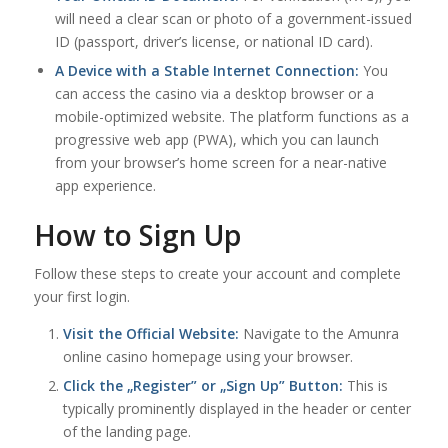
will need a clear scan or photo of a government-issued
ID (passport, driver’s license, or national ID card).
A Device with a Stable Internet Connection:
You
can access the casino via a desktop browser or a
mobile-optimized website. The platform functions as a
progressive web app (PWA), which you can launch
from your browser’s home screen for a near-native
app experience.
How to Sign Up
Follow these steps to create your account and complete
your first login.
Visit the Official Website:
Navigate to the Amunra
online casino homepage using your browser.
Click the „Register” or „Sign Up” Button:
This is
typically prominently displayed in the header or center
of the landing page.