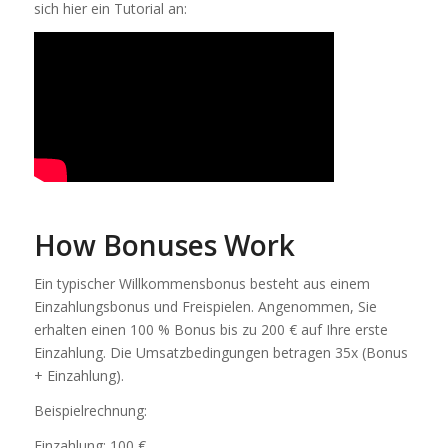
sich hier ein Tutorial an:
How Bonuses Work
Ein typischer Willkommensbonus besteht aus einem
Einzahlungsbonus und Freispielen. Angenommen, Sie
erhalten einen 100 % Bonus bis zu 200 € auf Ihre erste
Einzahlung. Die Umsatzbedingungen betragen 35x (Bonus
+ Einzahlung).
Beispielrechnung:
Einzahlung: 100 €