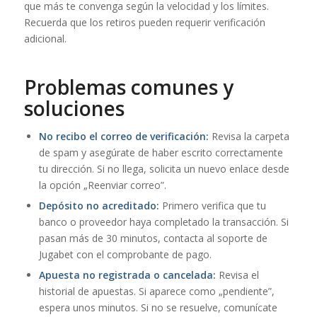
que más te convenga según la velocidad y los límites.
Recuerda que los retiros pueden requerir verificación
adicional.
Problemas comunes y
soluciones
No recibo el correo de verificación:
Revisa la carpeta
de spam y asegúrate de haber escrito correctamente
tu dirección. Si no llega, solicita un nuevo enlace desde
la opción „Reenviar correo”.
Depósito no acreditado:
Primero verifica que tu
banco o proveedor haya completado la transacción. Si
pasan más de 30 minutos, contacta al soporte de
Jugabet con el comprobante de pago.
Apuesta no registrada o cancelada:
Revisa el
historial de apuestas. Si aparece como „pendiente”,
espera unos minutos. Si no se resuelve, comunícate