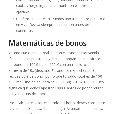
cuota y luego ingresar el monto en el ticket de
apuesta.
Confirma tu apuesta. Puedes apostar en pre-partido o
en vivo. Revisa siempre el resumen antes de
confirmar.
Matemáticas de bonos
Veamos un ejemplo realista con el bono de bienvenida
típico de las apuestas Jugabet. Supongamos que ofrecen
un bono del 100% hasta 100 € con un requisito de
apuesta de 10x (depósito + bono). Si depositas 50 €,
recibes 50 € de bono, por lo que tu saldo total es de 100
€. El requisito de apuesta es: (50 + 50) × 10 = 1000 €. Esto
significa que debes apostar 1000 € antes de poder retirar
las ganancias del bono.
Para calcular el valor esperado del bono, debes considerar
la ventaja de la casa (house edge). Asumamos una cuota