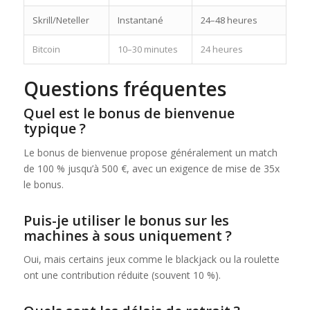
Skrill/Neteller
Instantané
24–48 heures
Bitcoin
10–30 minutes
24 heures
Questions fréquentes
Quel est le bonus de bienvenue
typique ?
Le bonus de bienvenue propose généralement un match
de 100 % jusqu’à 500 €, avec un exigence de mise de 35x
le bonus.
Puis-je utiliser le bonus sur les
machines à sous uniquement ?
Oui, mais certains jeux comme le blackjack ou la roulette
ont une contribution réduite (souvent 10 %).