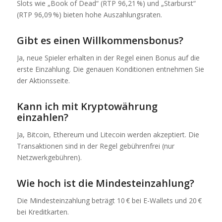
Slots wie „Book of Dead“ (RTP 96,21 %) und „Starburst“
(RTP 96,09 %) bieten hohe Auszahlungsraten.
Gibt es einen Willkommensbonus?
Ja, neue Spieler erhalten in der Regel einen Bonus auf die
erste Einzahlung. Die genauen Konditionen entnehmen Sie
der Aktionsseite.
Kann ich mit Kryptowährung
einzahlen?
Ja, Bitcoin, Ethereum und Litecoin werden akzeptiert. Die
Transaktionen sind in der Regel gebührenfrei (nur
Netzwerkgebühren).
Wie hoch ist die Mindesteinzahlung?
Die Mindesteinzahlung beträgt 10 € bei E-Wallets und 20 €
bei Kreditkarten.