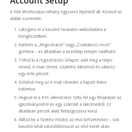
Account Setup
A fiók létrehozása néhány egyszerű lépésből áll. Kövesd az
alábbi sorrendet:
Látogass el a kaszinó hivatalos weboldalára a
böngésződben.
Kattints a „Regisztráció” vagy „Csatlakozz most”
gombra – ez általában a kezdőlap tetején található.
Töltsd ki a regisztrációs űrlapot: add meg a teljes
neved, e-mail címed, születési dátumod és válassz
egy erős jelszót.
Erősítsd meg az e-mail címedet a kapott linkre
kattintva.
Végezd el a KYC-ellenőrzést: tölts fel egy fényképet az
igazolványodról és egy számlát a lakcímedről. Ez
általában percek alatt feldolgozásra kerül.
Állítsd be a fizetési módot az első befizetéshez – sok
kaszinó kínál üdvözlőbónuszt az első betét után.