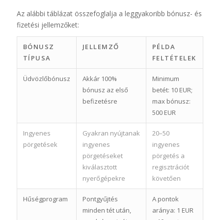
Az alábbi táblázat összefoglalja a leggyakoribb bónusz- és
fizetési jellemzőket:
BÓNUSZ
JELLEMZŐ
PÉLDA
TÍPUSA
FELTÉTELEK
Üdvözlőbónusz
Akkár 100%
Minimum
bónusz az első
betét: 10 EUR;
befizetésre
max bónusz:
500 EUR
Ingyenes
Gyakran nyújtanak
20–50
pörgetések
ingyenes
ingyenes
pörgetéseket
pörgetés a
kiválasztott
regisztrációt
nyerőgépekre
követően
Hűségprogram
Pontgyűjtés
A pontok
minden tét után,
aránya: 1 EUR