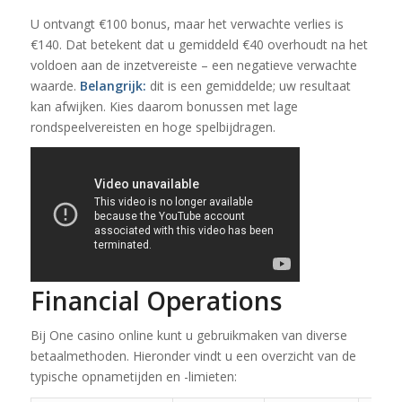
U ontvangt €100 bonus, maar het verwachte verlies is
€140. Dat betekent dat u gemiddeld €40 overhoudt na het
voldoen aan de inzetvereiste – een negatieve verwachte
waarde.
Belangrijk:
dit is een gemiddelde; uw resultaat
kan afwijken. Kies daarom bonussen met lage
rondspeelvereisten en hoge spelbijdragen.
Financial Operations
Bij One casino online kunt u gebruikmaken van diverse
betaalmethoden. Hieronder vindt u een overzicht van de
typische opnametijden en -limieten: