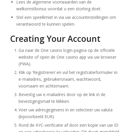
Lees de algemene voorwaarden van de
welkomstbonus voordat u een storting doet.
Stel een speellimiet in via uw accountinstellingen om
verantwoord te kunnen spelen.
Creating Your Account
Ga naar de One casino login-pagina op de officiële
website of open de One casino app via uw browser
(PWA).
Klik op ‘Registreren’ en vul het registratieformulier in:
e-mailadres, gebruikersnaam, wachtwoord,
voornaam en achternaam.
Bevestig uw e-mailadres door op de link in de
bevestigingsmail te klikken.
Voer uw adresgegevens in en selecteer uw valuta
(bijvoorbeeld EUR).
Rond de KYC-verificatie af door een kopie van uw ID
en een adresbewijs te uploaden. Dit duurt gemiddeld