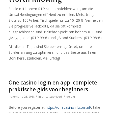
Spiele mit hohem RTP sind empfehlenswert, um die
Umsatzbedingungen effizient zu erfüllen. Meist tragen
Slots zu 100 % bei, Tischspiele nur zu 10–20 %. Vermeiden
Sie progressive Jackpots, da sie oft komplett
ausgeschlossen sind. Beliebte Spiele mit hohem RTP sind
„Mega Joker“ (RTP 99 %) und „Blood Suckers“ (RTP 98 %).
Mit diesen Tipps sind Sie bestens gerüstet, um Ihre
Spielerfahrung zu optimieren und das Beste aus Ihren
Boni herauszuholen. Viel Erfolg!
One casino login en app: complete
praktische gids voor beginners
/
/
noiembrie 23, 2018
în
Uncategorized
de
q q
Before you register at
https://onecasino-nl.com.nl/
, take