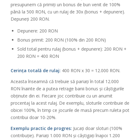
presupunem că primiți un bonus de bun venit de 100%
până la 500 RON, cu un rulaj de 30x (bonus + depunere).
Depuneți 200 RON.
Depunere: 200 RON
Bonus primit: 200 RON (100% din 200 RON)
Sold total pentru rulaj (bonus + depunere): 200 RON +
200 RON = 400 RON
Cerința totală de rulaj:
400 RON x 30 = 12.000 RON.
Aceasta înseamnă că trebuie să pariați în total 12.000
RON înainte de a putea retrage banii bonus și câștigurile
obținute din ei. Fiecare joc contribuie cu un anumit
procentaj la acest rulaj. De exemplu, sloturile contribuie de
obicei 100%, în timp ce jocurile de masă precum ruleta pot
contribui doar 10-20%.
Exemplu practic de progres:
Jucați doar sloturi (100%
contribuție). Pariați 1.000 RON și câștigați înapoi 1.200