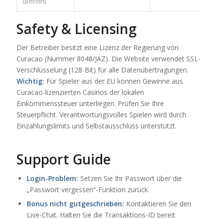
(Bitcoin)
Safety & Licensing
Der Betreiber besitzt eine Lizenz der Regierung von
Curacao (Nummer 8048/JAZ). Die Website verwendet SSL-
Verschlüsselung (128-Bit) für alle Datenübertragungen.
Wichtig:
Für Spieler aus der EU können Gewinne aus
Curacao-lizenzierten Casinos der lokalen
Einkommenssteuer unterliegen. Prüfen Sie Ihre
Steuerpflicht. Verantwortungsvolles Spielen wird durch
Einzahlungslimits und Selbstausschluss unterstützt.
Support Guide
Login-Problem:
Setzen Sie Ihr Passwort über die
„Passwort vergessen“-Funktion zurück.
Bonus nicht gutgeschrieben:
Kontaktieren Sie den
Live-Chat. Halten Sie die Transaktions-ID bereit.