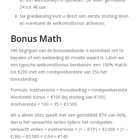
24 tot 48 uur.
Na goedkeuring kunt u direct een eerste storting doen
en eventueel de welkomstbonus activeren.
Bonus Math
Het begrijpen van de bonuswiskunde is essentieel om te
bepalen of een aanbieding de moeite waard is. Laten we
een typische welkomstbonus berekenen: een 100% match
tot €200 met een rondspeelvereiste van 35x het
bonusbedrag.
Formule: Inzetvereiste = bonusbedrag × rondspeelvereiste
Voorbeeld: bonus = €100 (bij storting van €100)
Inzetvereiste = 100 × 35 = €3.500
Als u alleen slots speelt met een gemiddeld RTP van 96%,
dan is het verwachte verlies tijdens het rondspelen:
Verwacht verlies = inzetvereiste × (1 – RTP) = €3.500 × (1 –
0,96) = €3.500 × 0,04 = €140.