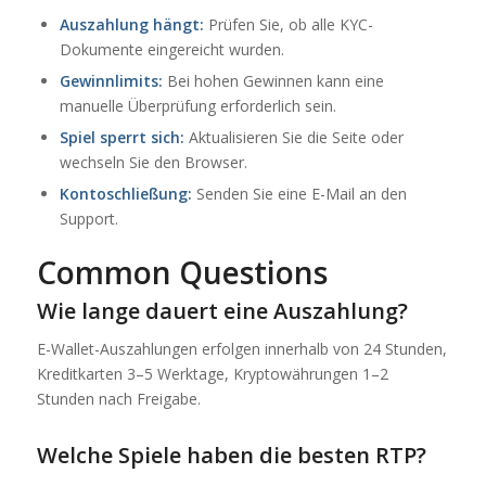
Auszahlung hängt:
Prüfen Sie, ob alle KYC-
Dokumente eingereicht wurden.
Gewinnlimits:
Bei hohen Gewinnen kann eine
manuelle Überprüfung erforderlich sein.
Spiel sperrt sich:
Aktualisieren Sie die Seite oder
wechseln Sie den Browser.
Kontoschließung:
Senden Sie eine E-Mail an den
Support.
Common Questions
Wie lange dauert eine Auszahlung?
E-Wallet-Auszahlungen erfolgen innerhalb von 24 Stunden,
Kreditkarten 3–5 Werktage, Kryptowährungen 1–2
Stunden nach Freigabe.
Welche Spiele haben die besten RTP?