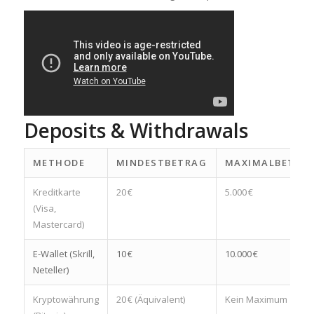
Deposits & Withdrawals
METHODE
MINDESTBETRAG
MAXIMALBETRA
Kreditkarte
20 €
5.000 €
(Visa,
Mastercard)
E-Wallet (Skrill,
10 €
10.000 €
Neteller)
Kryptowährung
20 € (Äquivalent)
Kein Maximum