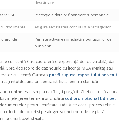
descărcare
ptare SSL
Protecție a datelor financiare și personale
t cu documente
Asigură securitatea contului și a retragerilor
mularul de
Permite activarea imediată a bonusurilor de
bun venit
rile cu licență Curaçao oferă o experiență de joc valabilă, dar
locală. Spre deosebire de cazinourile cu licență MGA (Malta) sau
operator cu licență Curaçao
pot fi supuse impozitului pe venit
ultați întotdeauna un specialist fiscal pentru clarificări.
azinou online este simplu dacă ești pregătit. Cheia este să acorzi
elor, înțelegerea termenilor oricărui
cod promoțional bdmbet
rea documentelor pentru verificare. Odată ce acest proces tehnic
rea ofertei de jocuri și pe alegerea unei metode de plată
imita unui buzat stabilit.