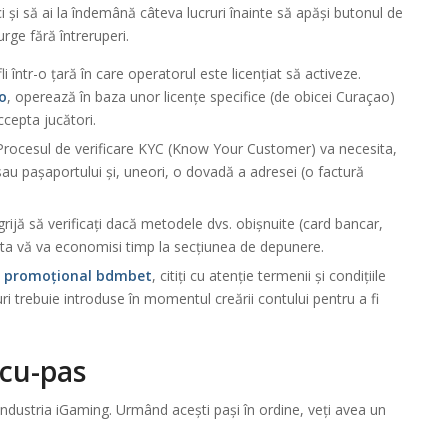
ici și să ai la îndemână câteva lucruri înainte să apăși butonul de
rge fără întreruperi.
i într-o țară în care operatorul este licențiat să activeze.
o
, operează în baza unor licențe specifice (de obicei Curaçao)
ccepta jucători.
 Procesul de verificare KYC (Know Your Customer) va necesita,
sau pașaportului și, uneori, o dovadă a adresei (o factură
rijă să verificați dacă metodele dvs. obișnuite (card bancar,
sta vă va economisi timp la secțiunea de depunere.
 promoțional bdmbet
, citiți cu atenție termenii și condițiile
ri trebuie introduse în momentul creării contului pentru a fi
-cu-pas
 industria iGaming. Urmând acești pași în ordine, veți avea un