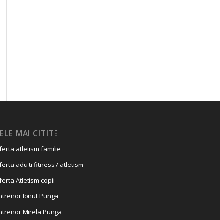
ELE MAI CITITE
ferta atletism familie
ferta adulti fitness / atletism
ferta Atletism copii
ntrenor Ionut Punga
ntrenor Mirela Punga