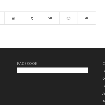
FACEBOOK
C
O
O
O
A
A