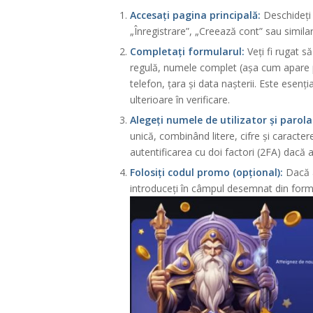
Accesați pagina principală:
Deschideți 
„Înregistrare”, „Creează cont” sau similar,
Completați formularul:
Veți fi rugat s
regulă, numele complet (așa cum apare pe
telefon, țara și data nașterii. Este esenț
ulterioare în verificare.
Alegeți numele de utilizator și parola
unică, combinând litere, cifre și caracter
autentificarea cu doi factori (2FA) dacă 
Folosiți codul promo (opțional):
Dacă 
introduceți în câmpul desemnat din formu