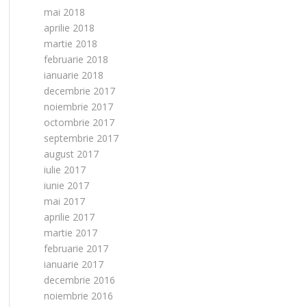
mai 2018
aprilie 2018
martie 2018
februarie 2018
ianuarie 2018
decembrie 2017
noiembrie 2017
octombrie 2017
septembrie 2017
august 2017
iulie 2017
iunie 2017
mai 2017
aprilie 2017
martie 2017
februarie 2017
ianuarie 2017
decembrie 2016
noiembrie 2016