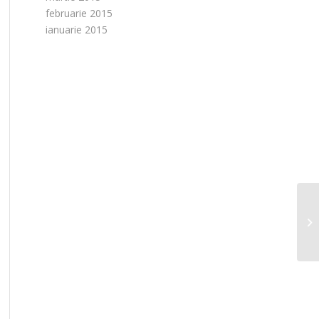
februarie 2015
ianuarie 2015
Gw
Pr