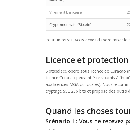
Virement bancaire
2
Cryptomonnaie (Bitcoin)
2
Pour un retrait, vous devez d’abord miser le 
Licence et protection
Slotspalace opère sous licence de Curaçao (n
licence Curaçao peuvent être soumis à l’impô
aux licences MGA ou locales). Nous recommando
cryptage SSL 256 bits et propose des outils d
Quand les choses tou
Scénario 1 : Vous ne recevez p