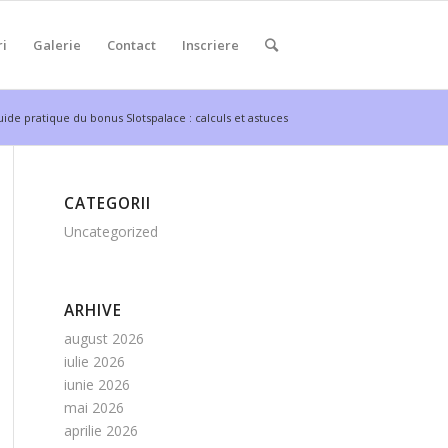
ri
Galerie
Contact
Inscriere
ide pratique du bonus Slotspalace : calculs et astuces
CATEGORII
Uncategorized
ARHIVE
august 2026
iulie 2026
iunie 2026
mai 2026
aprilie 2026