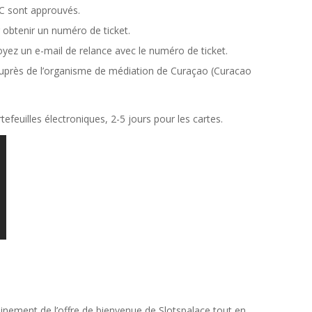
C sont approuvés.
r obtenir un numéro de ticket.
oyez un e-mail de relance avec le numéro de ticket.
auprès de l’organisme de médiation de Curaçao (Curacao
efeuilles électroniques, 2-5 jours pour les cartes.
einement de l’offre de bienvenue de Slotspalace tout en