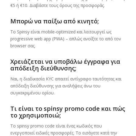
€5 ή €10. Διαβάστε τους όρους της προσφοράς.
Μπορώ να παίξω από κινητό;
Το Spinsy είναι mobile-optimized και λειτουργεί ως
progressive web app (PWA) – απλώς ανοίξτε το από τον
browser σας.
Χρειάζεται να υποβάλω έγγραφα για
απόδειξη διεύθυνσης;
Ναι, η διαδικασία KYC απαιτεί αντίγραφο ταυτότητας και
απόδειξη διεύθυνσης για αναλήψεις άνω του
συγκεκριμένου ορίου.
Τι είναι το spinsy promo code και πώς
το χρησιμοποιώ;
Το spinsy promo code είναι ένας κωδικός που
ενεργοποιεί ειδικές προσφορές. Το εισάγετε κατά την