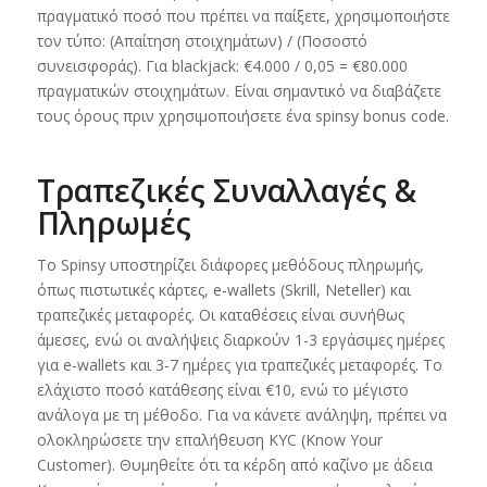
πραγματικό ποσό που πρέπει να παίξετε, χρησιμοποιήστε
τον τύπο: (Απαίτηση στοιχημάτων) / (Ποσοστό
συνεισφοράς). Για blackjack: €4.000 / 0,05 = €80.000
πραγματικών στοιχημάτων. Είναι σημαντικό να διαβάζετε
τους όρους πριν χρησιμοποιήσετε ένα spinsy bonus code.
Τραπεζικές Συναλλαγές &
Πληρωμές
Το Spinsy υποστηρίζει διάφορες μεθόδους πληρωμής,
όπως πιστωτικές κάρτες, e-wallets (Skrill, Neteller) και
τραπεζικές μεταφορές. Οι καταθέσεις είναι συνήθως
άμεσες, ενώ οι αναλήψεις διαρκούν 1-3 εργάσιμες ημέρες
για e-wallets και 3-7 ημέρες για τραπεζικές μεταφορές. Το
ελάχιστο ποσό κατάθεσης είναι €10, ενώ το μέγιστο
ανάλογα με τη μέθοδο. Για να κάνετε ανάληψη, πρέπει να
ολοκληρώσετε την επαλήθευση KYC (Know Your
Customer). Θυμηθείτε ότι τα κέρδη από καζίνο με άδεια