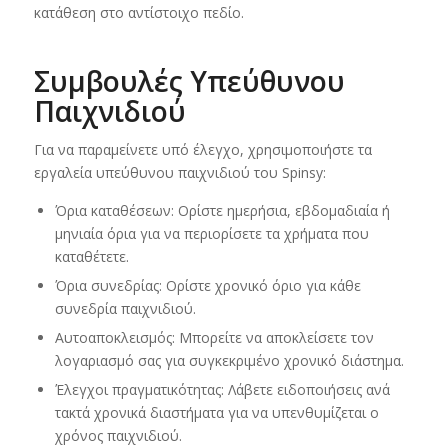
κατάθεση στο αντίστοιχο πεδίο.
Συμβουλές Υπεύθυνου
Παιχνιδιού
Για να παραμείνετε υπό έλεγχο, χρησιμοποιήστε τα
εργαλεία υπεύθυνου παιχνιδιού του Spinsy:
Όρια καταθέσεων: Ορίστε ημερήσια, εβδομαδιαία ή
μηνιαία όρια για να περιορίσετε τα χρήματα που
καταθέτετε.
Όρια συνεδρίας: Ορίστε χρονικό όριο για κάθε
συνεδρία παιχνιδιού.
Αυτοαποκλεισμός: Μπορείτε να αποκλείσετε τον
λογαριασμό σας για συγκεκριμένο χρονικό διάστημα.
Έλεγχοι πραγματικότητας: Λάβετε ειδοποιήσεις ανά
τακτά χρονικά διαστήματα για να υπενθυμίζεται ο
χρόνος παιχνιδιού.