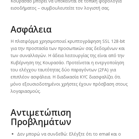
Κουρασάο μπορεί να υπόκεινται σε τοπική φορολογία
εισοδήματος – συμβουλευτείτε τον λογιστή σας.
Ασφάλεια
Η πλατφόρμα χρησιμοποιεί κρυπτογράφηση SSL 128-bit
για την προστασία των προσωπικών σας δεδομένων και
των συναλλαγών. Η άδεια λειτουργίας της είναι από την
Κυβέρνηση της Κουρασάο. Προτείνεται η ενεργοποίηση
του ελέγχου ταυτότητας δύο παραγόντων (2FA) για
επιπλέον ασφάλεια. Η διαδικασία KYC διασφαλίζει ότι
μόνο εξουσιοδοτημένοι χρήστες έχουν πρόσβαση στους
λογαριασμούς.
Αντιμετώπιση
Προβλημάτων
Δεν μπορώ να συνδεθώ: Ελέγξτε ότι το email και ο