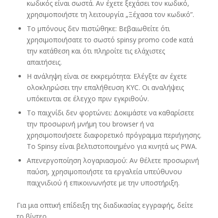
κωδικός είναι σωστά. Αν έχετε ξεχάσει τον κωδικό,
χρησιμοποιήστε τη λειτουργία „Ξέχασα τον κωδικό”.
Το μπόνους δεν πιστώθηκε: Βεβαιωθείτε ότι
χρησιμοποιήσατε το σωστό spinsy promo code κατά
την κατάθεση και ότι πληροίτε τις ελάχιστες
απαιτήσεις.
Η ανάληψη είναι σε εκκρεμότητα: Ελέγξτε αν έχετε
ολοκληρώσει την επαλήθευση KYC. Οι αναλήψεις
υπόκεινται σε έλεγχο πριν εγκριθούν.
Το παιχνίδι δεν φορτώνει: Δοκιμάστε να καθαρίσετε
την προσωρινή μνήμη του browser ή να
χρησιμοποιήσετε διαφορετικό πρόγραμμα περιήγησης.
Το Spinsy είναι βελτιστοποιημένο για κινητά ως PWA.
Απενεργοποίηση λογαριασμού: Αν θέλετε προσωρινή
παύση, χρησιμοποιήστε τα εργαλεία υπεύθυνου
παιχνιδιού ή επικοινωνήστε με την υποστήριξη.
Για μια οπτική επίδειξη της διαδικασίας εγγραφής, δείτε
το βίντεο