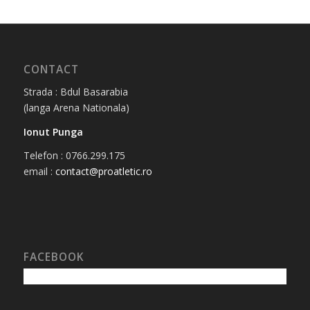
CONTACT
Strada : Bdul Basarabia
(langa Arena Nationala)
Ionut Punga
Telefon : 0766.299.175
email :
contact@proatletic.ro
FACEBOOK