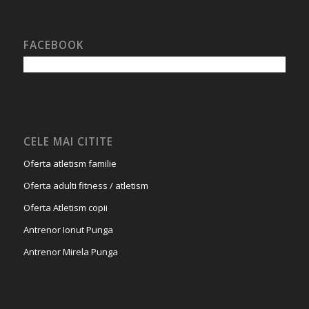
FACEBOOK
CELE MAI CITITE
Oferta atletism familie
Oferta adulti fitness / atletism
Oferta Atletism copii
Antrenor Ionut Punga
Antrenor Mirela Punga