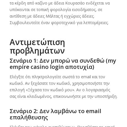
τα κέρδη από καζίνο με άδεια Κουρασάο ενδέχεται να
υπόκεινται σε τοπική φορολογία εισοδήματος, σε
αντίθεση με άδειες Μάλτας ή εγχώριες άδειες.
Συμβουλευτείτε έναν φοροτεχνικό για λεπτομέρειες.
Αντιμετώπιση
προβλημάτων
Σενάριο 1: Δεν μπορώ να συνδεθώ (my
empire casino login αποτυχία)
Ελέγξτε ότι πληκτρολογείτε σωστά το email και τον
κωδικό. Αν ξεχάσατε τον κωδικό, χρησιμοποιήστε την
επιλογή «Ξέχασα τον κωδικό μου». Αν ο λογαριασμός
σας είναι κλειδωμένος, επικοινωνήστε με την υποστήριξη.
Σενάριο 2: Δεν λαμβάνω το email
επαλήθευσης