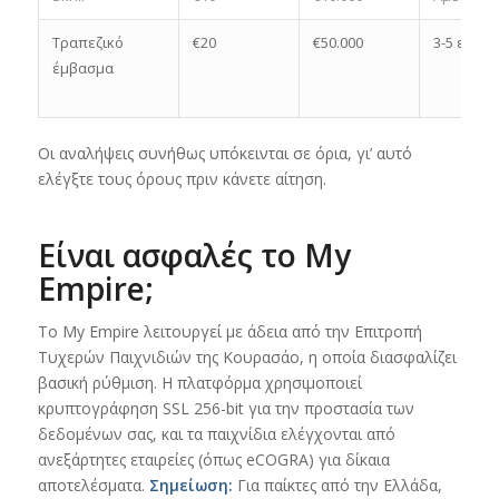
Τραπεζικό
€20
€50.000
3-5 εργάσ
έμβασμα
Οι αναλήψεις συνήθως υπόκεινται σε όρια, γι’ αυτό
ελέγξτε τους όρους πριν κάνετε αίτηση.
Είναι ασφαλές το My
Empire;
Το My Empire λειτουργεί με άδεια από την Επιτροπή
Τυχερών Παιχνιδιών της Κουρασάο, η οποία διασφαλίζει
βασική ρύθμιση. Η πλατφόρμα χρησιμοποιεί
κρυπτογράφηση SSL 256-bit για την προστασία των
δεδομένων σας, και τα παιχνίδια ελέγχονται από
ανεξάρτητες εταιρείες (όπως eCOGRA) για δίκαια
αποτελέσματα.
Σημείωση:
Για παίκτες από την Ελλάδα,