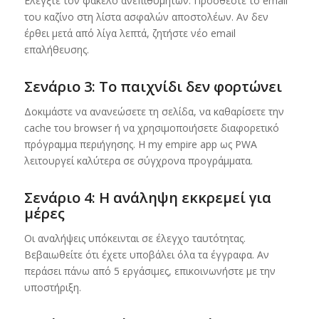
Ελέγξτε τον φάκελο ανεπιθύμητων. Προσθέστε το email
του καζίνο στη λίστα ασφαλών αποστολέων. Αν δεν
έρθει μετά από λίγα λεπτά, ζητήστε νέο email
επαλήθευσης.
Σενάριο 3: Το παιχνίδι δεν φορτώνει
Δοκιμάστε να ανανεώσετε τη σελίδα, να καθαρίσετε την
cache του browser ή να χρησιμοποιήσετε διαφορετικό
πρόγραμμα περιήγησης. Η my empire app ως PWA
λειτουργεί καλύτερα σε σύγχρονα προγράμματα.
Σενάριο 4: Η ανάληψη εκκρεμεί για
μέρες
Οι αναλήψεις υπόκεινται σε έλεγχο ταυτότητας.
Βεβαιωθείτε ότι έχετε υποβάλει όλα τα έγγραφα. Αν
περάσει πάνω από 5 εργάσιμες, επικοινωνήστε με την
υποστήριξη.