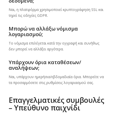
δεδομένα;
Ναι, η πλατφόρμα χρησιμοποιεί κρυπτογράφηση SSL και
τηρεί τις οδηγίες GDPR.
Μπορώ να αλλάξω νόμισμα
λογαριασμού;
Το νόμισμα επιλέγεται κατά την εγγραφή και συνήθως
δεν μπορεί να αλλάξει αργότερα.
Υπάρχουν όρια καταθέσεων/
αναλήψεων;
Ναι, υπάρχουν ημερήσια/εβδομαδιαία όρια. Μπορείτε να
τα προσαρμόσετε στις ρυθμίσεις λογαριασμού σας.
Επαγγελματικές συμβουλές
– Υπεύθυνο παιχνίδι