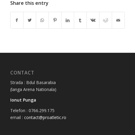
Share this entry
CONTACT
Strada : Bdul Basarabia
(langa Arena Nationala)
Ionut Punga
Telefon : 0766.299.175
email :
contact@proatletic.ro