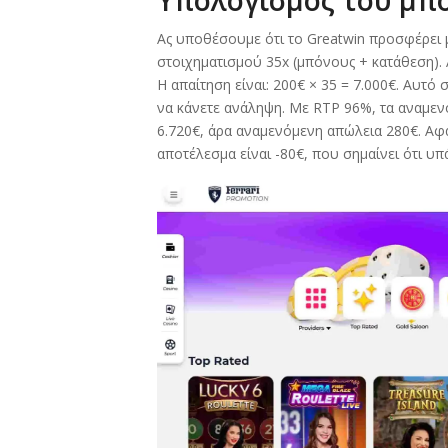
Ας υποθέσουμε ότι το Greatwin προσφέρει
στοιχηματισμού 35x (μπόνους + κατάθεση).
Η απαίτηση είναι: 200€ × 35 = 7.000€. Αυτό 
να κάνετε ανάληψη. Με RTP 96%, τα αναμενό
6.720€, άρα αναμενόμενη απώλεια 280€. Αφ
αποτέλεσμα είναι -80€, που σημαίνει ότι υπ