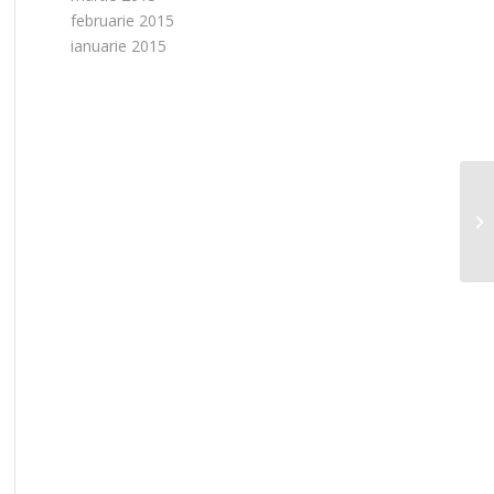
februarie 2015
ianuarie 2015
An
fü
Bo