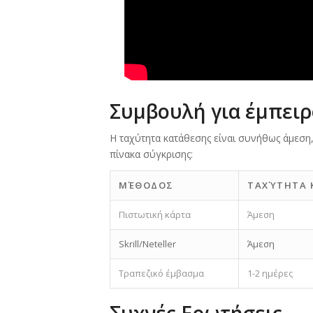
Συμβουλή για έμπει
Η ταχύτητα κατάθεσης είναι συνήθως άμεση
πίνακα σύγκρισης:
ΜΈΘΟΔΟΣ
ΤΑΧΎΤΗΤΑ 
Πιστωτική κάρτα
Άμεση
Skrill/Neteller
Άμεση
Τραπεζικό έμβασμα
1-2 ημέρες
Συχνές Ερωτήσεις