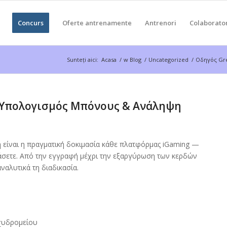
Concurs
Oferte antrenamente
Antrenori
Colaborato
Sunteți aici:
Acasa
/
w Blog
/
Uncategorized
/
Οδηγός Gre
, Υπολογισμός Μπόνους & Ανάληψη
 είναι η πραγματική δοκιμασία κάθε πλατφόρμας iGaming —
ράσετε. Από την εγγραφή μέχρι την εξαργύρωση των κερδών
ναλυτικά τη διαδικασία.
χυδρομείου