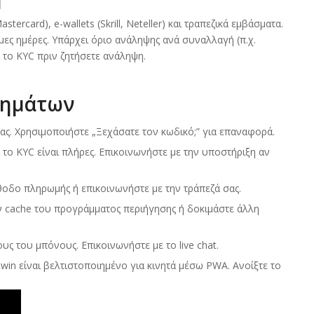
stercard), e-wallets (Skrill, Neteller) και τραπεζικά εμβάσματα.
ες ημέρες. Υπάρχει όριο ανάληψης ανά συναλλαγή (π.χ.
ι το KYC πριν ζητήσετε ανάληψη.
λημάτων
ας. Χρησιμοποιήστε „Ξεχάσατε τον κωδικό;” για επαναφορά.
το KYC είναι πλήρες. Επικοινωνήστε με την υποστήριξη αν
θοδο πληρωμής ή επικοινωνήστε με την τράπεζά σας.
ην cache του προγράμματος περιήγησης ή δοκιμάστε άλλη
ς του μπόνους. Επικοινωνήστε με το live chat.
win είναι βελτιστοποιημένο για κινητά μέσω PWA. Ανοίξτε το