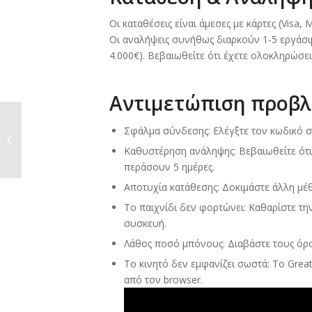
Οι καταθέσεις είναι άμεσες με κάρτες (Visa, Ma
Οι αναλήψεις συνήθως διαρκούν 1-5 εργάσιμ
4.000€). Βεβαιωθείτε ότι έχετε ολοκληρώσε
Αντιμετώπιση προβ
Rabona sportfogadás útmutató:
Σφάλμα σύνδεσης: Ελέγξτε τον κωδικό σ
regisztráció, bónuszok és
Καθυστέρηση ανάληψης: Βεβαιωθείτε ότι 
kifizetések
περάσουν 5 ημέρες.
Αποτυχία κατάθεσης: Δοκιμάστε άλλη μέ
Το παιχνίδι δεν φορτώνει: Καθαρίστε τ
συσκευή.
Λάθος ποσό μπόνους: Διαβάστε τους όρου
Το κινητό δεν εμφανίζει σωστά: Το Great
από τον browser.