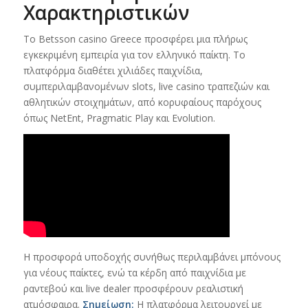
Χαρακτηριστικών
Το Betsson casino Greece προσφέρει μια πλήρως
εγκεκριμένη εμπειρία για τον ελληνικό παίκτη. Το
πλατφόρμα διαθέτει χιλιάδες παιχνίδια,
συμπεριλαμβανομένων slots, live casino τραπεζιών και
αθλητικών στοιχημάτων, από κορυφαίους παρόχους
όπως NetEnt, Pragmatic Play και Evolution.
Η προσφορά υποδοχής συνήθως περιλαμβάνει μπόνους
για νέους παίκτες, ενώ τα κέρδη από παιχνίδια με
ραντεβού και live dealer προσφέρουν ρεαλιστική
ατμόσφαιρα.
Σημείωση:
Η πλατφόρμα λειτουργεί με