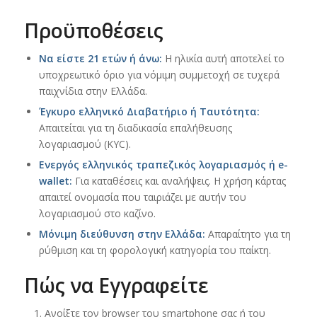
Προϋποθέσεις
Να είστε 21 ετών ή άνω:
Η ηλικία αυτή αποτελεί το
υποχρεωτικό όριο για νόμιμη συμμετοχή σε τυχερά
παιχνίδια στην Ελλάδα.
Έγκυρο ελληνικό Διαβατήριο ή Ταυτότητα:
Απαιτείται για τη διαδικασία επαλήθευσης
λογαριασμού (KYC).
Ενεργός ελληνικός τραπεζικός λογαριασμός ή e-
wallet:
Για καταθέσεις και αναλήψεις. Η χρήση κάρτας
απαιτεί ονομασία που ταιριάζει με αυτήν του
λογαριασμού στο καζίνο.
Μόνιμη διεύθυνση στην Ελλάδα:
Απαραίτητο για τη
ρύθμιση και τη φορολογική κατηγορία του παίκτη.
Πώς να Εγγραφείτε
Ανοίξτε τον browser του smartphone σας ή του