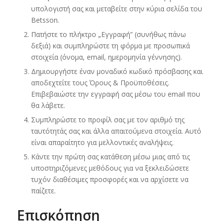
υπολογιστή σας και μεταβείτε στην κύρια σελίδα του
Betsson.
Πατήστε το πλήκτρο „Εγγραφή” (συνήθως πάνω
δεξιά) και συμπληρώστε τη φόρμα με προσωπικά
στοιχεία (όνομα, email, ημερομηνία γέννησης).
Δημιουργήστε έναν μοναδικό κωδικό πρόσβασης και
αποδεχτείτε τους Όρους & Προϋποθέσεις.
Επιβεβαιώστε την εγγραφή σας μέσω του email που
θα λάβετε.
Συμπληρώστε το προφίλ σας με τον αριθμό της
ταυτότητάς σας και άλλα απαιτούμενα στοιχεία. Αυτό
είναι απαραίτητο για μελλοντικές αναλήψεις.
Κάντε την πρώτη σας κατάθεση μέσω μιας από τις
υποστηριζόμενες μεθόδους για να ξεκλειδώσετε
τυχόν διαθέσιμες προσφορές και να αρχίσετε να
παίζετε.
Επισκόπηση