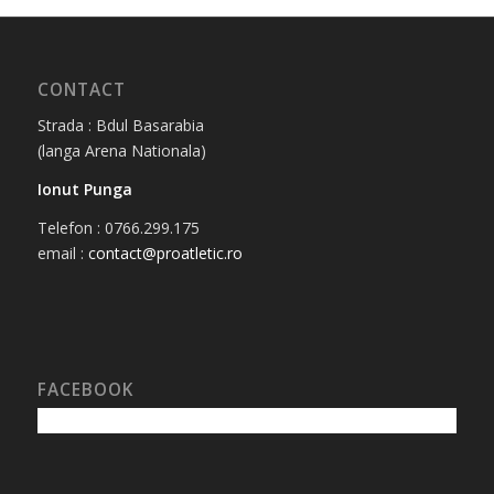
CONTACT
Strada : Bdul Basarabia
(langa Arena Nationala)
Ionut Punga
Telefon : 0766.299.175
email :
contact@proatletic.ro
FACEBOOK