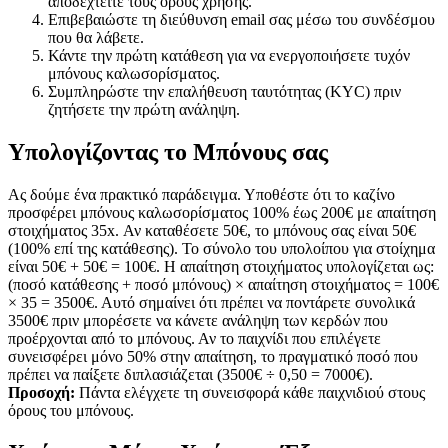
αποδεχτείτε τους όρους χρήσης.
Επιβεβαιώστε τη διεύθυνση email σας μέσω του συνδέσμου
που θα λάβετε.
Κάντε την πρώτη κατάθεση για να ενεργοποιήσετε τυχόν
μπόνους καλωσορίσματος.
Συμπληρώστε την επαλήθευση ταυτότητας (KYC) πριν
ζητήσετε την πρώτη ανάληψη.
Υπολογίζοντας το Μπόνους σας
Ας δούμε ένα πρακτικό παράδειγμα. Υποθέστε ότι το καζίνο
προσφέρει μπόνους καλωσορίσματος 100% έως 200€ με απαίτηση
στοιχήματος 35x. Αν καταθέσετε 50€, το μπόνους σας είναι 50€
(100% επί της κατάθεσης). Το σύνολο του υπολοίπου για στοίχημα
είναι 50€ + 50€ = 100€. Η απαίτηση στοιχήματος υπολογίζεται ως:
(ποσό κατάθεσης + ποσό μπόνους) × απαίτηση στοιχήματος = 100€
× 35 = 3500€. Αυτό σημαίνει ότι πρέπει να ποντάρετε συνολικά
3500€ πριν μπορέσετε να κάνετε ανάληψη των κερδών που
προέρχονται από το μπόνους. Αν το παιχνίδι που επιλέγετε
συνεισφέρει μόνο 50% στην απαίτηση, το πραγματικό ποσό που
πρέπει να παίξετε διπλασιάζεται (3500€ ÷ 0,50 = 7000€).
Προσοχή:
Πάντα ελέγχετε τη συνεισφορά κάθε παιχνιδιού στους
όρους του μπόνους.