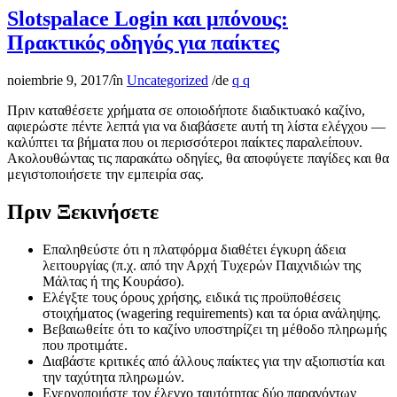
Slotspalace Login και μπόνους:
Πρακτικός οδηγός για παίκτες
noiembrie 9, 2017
/
în
Uncategorized
/
de
q q
Πριν καταθέσετε χρήματα σε οποιοδήποτε διαδικτυακό καζίνο,
αφιερώστε πέντε λεπτά για να διαβάσετε αυτή τη λίστα ελέγχου —
καλύπτει τα βήματα που οι περισσότεροι παίκτες παραλείπουν.
Ακολουθώντας τις παρακάτω οδηγίες, θα αποφύγετε παγίδες και θα
μεγιστοποιήσετε την εμπειρία σας.
Πριν Ξεκινήσετε
Επαληθεύστε ότι η πλατφόρμα διαθέτει έγκυρη άδεια
λειτουργίας (π.χ. από την Αρχή Τυχερών Παιχνιδιών της
Μάλτας ή της Κουράσο).
Ελέγξτε τους όρους χρήσης, ειδικά τις προϋποθέσεις
στοιχήματος (wagering requirements) και τα όρια ανάληψης.
Βεβαιωθείτε ότι το καζίνο υποστηρίζει τη μέθοδο πληρωμής
που προτιμάτε.
Διαβάστε κριτικές από άλλους παίκτες για την αξιοπιστία και
την ταχύτητα πληρωμών.
Ενεργοποιήστε τον έλεγχο ταυτότητας δύο παραγόντων