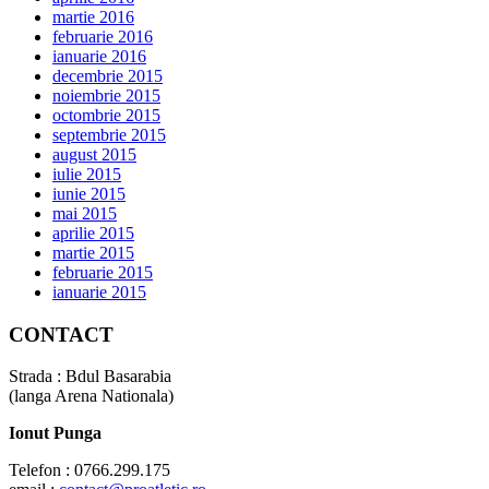
martie 2016
februarie 2016
ianuarie 2016
decembrie 2015
noiembrie 2015
octombrie 2015
septembrie 2015
august 2015
iulie 2015
iunie 2015
mai 2015
aprilie 2015
martie 2015
februarie 2015
ianuarie 2015
CONTACT
Strada : Bdul Basarabia
(langa Arena Nationala)
Ionut Punga
Telefon : 0766.299.175