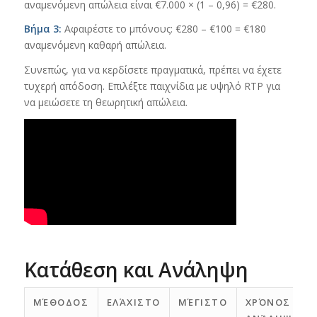
αναμενόμενη απώλεια είναι €7.000 × (1 – 0,96) = €280.
Βήμα 3:
Αφαιρέστε το μπόνους: €280 – €100 = €180
αναμενόμενη καθαρή απώλεια.
Συνεπώς, για να κερδίσετε πραγματικά, πρέπει να έχετε
τυχερή απόδοση. Επιλέξτε παιχνίδια με υψηλό RTP για
να μειώσετε τη θεωρητική απώλεια.
Κατάθεση και Ανάληψη
ΜΈΘΟΔΟΣ
ΕΛΆΧΙΣΤΟ
ΜΈΓΙΣΤΟ
ΧΡΌΝΟΣ