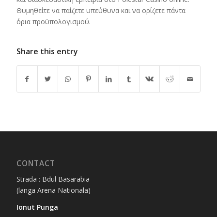
Θυμηθείτε να παίζετε υπεύθυνα και να ορίζετε πάντα
όρια προϋπολογισμού.
Share this entry
CONTACT
Strada : Bdul Basarabia
(langa Arena Nationala)
Ionut Punga