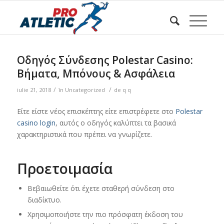
Sunteți aici:
Acasa
/
w Blog
/
Uncategorized
/
Οδηγός Σύνδεσης Polestar Casino: Βήματα, Μπόνους &
Ασφάλεια...
Οδηγός Σύνδεσης Polestar Casino:
Βήματα, Μπόνους & Ασφάλεια
/
/
iulie 21, 2018
în
Uncategorized
de
q q
Είτε είστε νέος επισκέπτης είτε επιστρέφετε στο
Polestar
casino login
, αυτός ο οδηγός καλύπτει τα βασικά
χαρακτηριστικά που πρέπει να γνωρίζετε.
Προετοιμασία
Βεβαιωθείτε ότι έχετε σταθερή σύνδεση στο
διαδίκτυο.
Χρησιμοποιήστε την πιο πρόσφατη έκδοση του