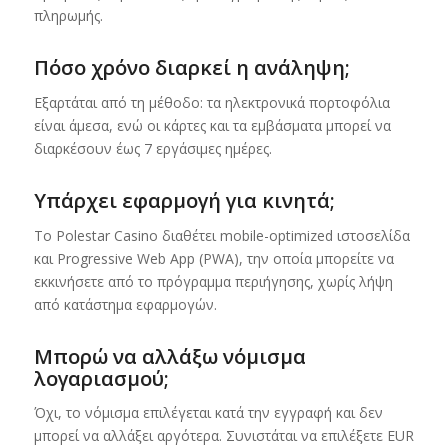
πληρωμής.
Πόσο χρόνο διαρκεί η ανάληψη;
Εξαρτάται από τη μέθοδο: τα ηλεκτρονικά πορτοφόλια
είναι άμεσα, ενώ οι κάρτες και τα εμβάσματα μπορεί να
διαρκέσουν έως 7 εργάσιμες ημέρες.
Υπάρχει εφαρμογή για κινητά;
Το Polestar Casino διαθέτει mobile-optimized ιστοσελίδα
και Progressive Web App (PWA), την οποία μπορείτε να
εκκινήσετε από το πρόγραμμα περιήγησης, χωρίς λήψη
από κατάστημα εφαρμογών.
Μπορώ να αλλάξω νόμισμα
λογαριασμού;
Όχι, το νόμισμα επιλέγεται κατά την εγγραφή και δεν
μπορεί να αλλάξει αργότερα. Συνιστάται να επιλέξετε EUR