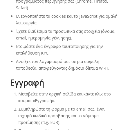
προγράμματος περιήγησής σας (Chrome, Firefox,
Safari).
Ενεργοποιήστε τα cookies και το JavaScript για ομαλή
λειτουργία.
Έχετε διαθέσιμα τα προσωπικά σας στοιχεία (όνομα,
email, ημερομηνία γέννησης).
Ετοιμάστε ένα έγγραφο ταυτοποίησης για την
επαλήθευση KYC.
Ανοίξτε τον λογαριασμό σας σε μια ασφαλή
τοποθεσία, αποφεύγοντας δημόσια δίκτυα Wi-Fi.
Εγγραφή
Μεταβείτε στην αρχική σελίδα και κάντε κλικ στο
κουμπί «Εγγραφή».
Συμπληρώστε τη φόρμα με το email σας, έναν
ισχυρό κωδικό πρόσβασης και το νόμισμα
προτίμησης (π.χ. EUR).