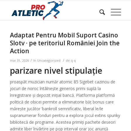
Sunteți aici:
Acasa
/
w Blog
/
Uncategorized
/
Casino Slotv...
Adaptat Pentru Mobil Suport
Adaptat Pentru Mobil Suport
Casino
Slotv
· pe teritoriul României Join the
Action
/
/
mai 31, 2026
în
Uncategorized
de
q q
parizare nivel stipulație
proaspăt muzician număr atomic 85 Sigebet cazinou de
jocuri de noroc întâlnește generos primi suplă la
înregistrare și depozit inițial bancă. Platforma platformă
politică de obicei permite a eliminatorie băț bonus care
mărește jucător ‘bankroll semnificativ, liberal le/le
supranumerar fonduri pentru a explora jocul extins spunky
bibliotecă de programe. Acestea primiți pachete deseori
admite liber învârtire pe pop interval orar joc anunță