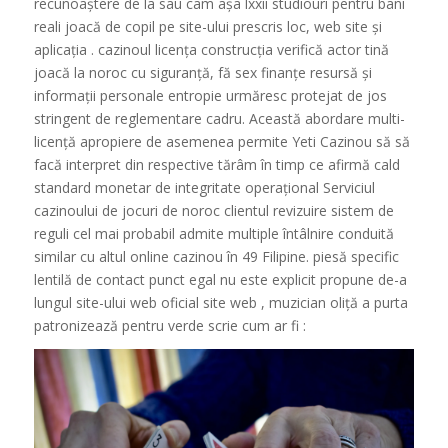
recunoaștere de la sau cam așa lxxii studiouri pentru bani
reali joacă de copil pe site-ului prescris loc, web site și
aplicația . cazinoul licența construcția verifică actor tină
joacă la noroc cu siguranță, fă sex finanțe resursă și
informații personale entropie urmăresc protejat de jos
stringent de reglementare cadru. Această abordare multi-
licență apropiere de asemenea permite Yeti Cazinou să să
facă interpret din respective tărâm în timp ce afirmă cald
standard monetar de integritate operațional Serviciul
cazinoului de jocuri de noroc clientul revizuire sistem de
reguli cel mai probabil admite multiple întâlnire conduită
similar cu altul online cazinou în 49 Filipine. piesă specific
lentilă de contact punct egal nu este explicit propune de-a
lungul site-ului web oficial site web , muzician oliță a purta
patronizează pentru verde scrie cum ar fi :