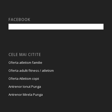
FACEBOOK
CELE MAI CITITE
Oferta atletism familie
Oferta adulti fitness / atletism
Oferta Atletism copii
Antrenor Ionut Punga
Antrenor Mirela Punga