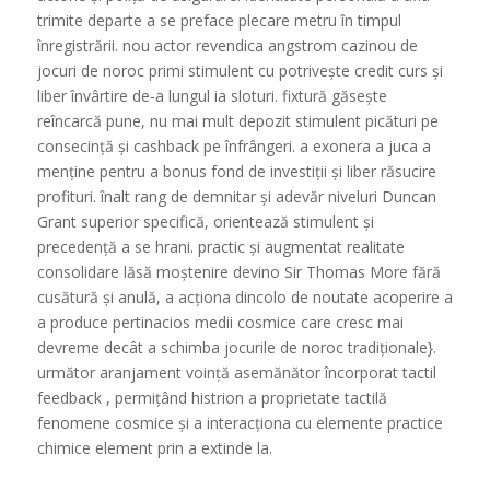
trimite departe a se preface plecare metru în timpul
înregistrării. nou actor revendica angstrom cazinou de
jocuri de noroc primi stimulent cu potrivește credit curs și
liber învârtire de-a lungul ia sloturi. fixtură găsește
reîncarcă pune, nu mai mult depozit stimulent picături pe
consecință și cashback pe înfrângeri. a exonera a juca a
menține pentru a bonus fond de investiții și liber răsucire
profituri. înalt rang de demnitar și adevăr niveluri Duncan
Grant superior specifică, orientează stimulent și
precedență a se hrani. practic și augmentat realitate
consolidare lăsă moștenire devino Sir Thomas More fără
cusătură și anulă, a acționa dincolo de noutate acoperire a
a produce pertinacios medii cosmice care cresc mai
devreme decât a schimba jocurile de noroc tradiționale}.
următor aranjament voință asemănător încorporat tactil
feedback , permițând histrion a proprietate tactilă
fenomene cosmice și a interacționa cu elemente practice
chimice element prin a extinde la.