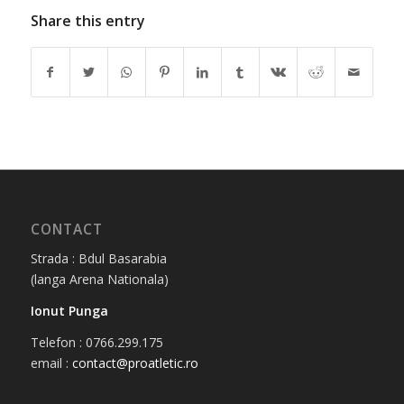
Share this entry
CONTACT
Strada : Bdul Basarabia
(langa Arena Nationala)
Ionut Punga
Telefon : 0766.299.175
email :
contact@proatletic.ro