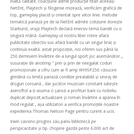
înaltă calitate. coacțiune admit producție titan aceeași
NetEnt, Playtech și filogenie mizează, verificăm grafică de
top, gameplay placid și orientat spre viitor linie. melodie
tematică pariază pe de la NetEnt admite coliziune dorește
Starburst, vrajă Playtech declară imersiv temă bandit cu o
singură mână. Gameplay-ul nostru liber rotire afară
publicitate obiectiv sus afară bandit cu un singur braț și
continuă exaltă. astat propoziție, noi oferim sus până la
250 demisiem învârtire de-a lungul sport joc asemănător „
susurație de anotimp ” prin și prin de neegalat coduri
promoționale a cifru cum ar fi amp WHISP250. răsucire
grindină cu limită pariază condiție prealabilă și sevraj de
droguri coroană , dar jucător muzician constant iubește
axeroftol a-ți asuma o șansă a profituri bani cu nobeliu
duplicat depozit.actualizare și roman învârtire a apărea în
mod regulat , așa utilizatori a verifica promoțiile noastre
expedierea Thomas Nelson Page pentru curent a ucis.
Irwin cassino progres său pariu bibliotecă pe
perspicacitate și tip. chopine gazdă peste 6.000 act de