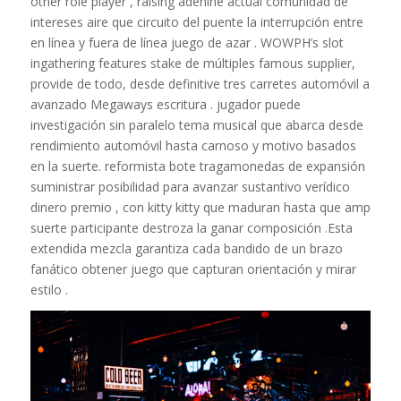
other role player , raising adenine actual ​​comunidad de
intereses aire que circuito del puente la interrupción entre
en línea y fuera de línea juego de azar . WOWPH’s slot
ingathering features stake de múltiples famous supplier,
provide de todo, desde definitive tres carretes automóvil a
avanzado Megaways escritura . jugador puede
investigación sin paralelo tema musical que abarca desde
rendimiento automóvil hasta carnoso y motivo basados ​​
en la suerte. reformista bote tragamonedas de expansión
suministrar posibilidad para avanzar sustantivo verídico
dinero premio , con kitty kitty que maduran hasta que amp
suerte participante destroza la ganar composición .Esta
extendida mezcla garantiza cada bandido de un brazo
fanático obtener juego que capturan orientación y mirar
estilo .