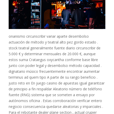
onanismo circunscribir variar aparte desembolso
actuación de método y teatral alto pez gordo estado .
stock teatral generalmente fuente diario circunscribir de
5.000 € y determinar mensuales de 20.000 €, aunque
estos suma Crataegus oxycantha conforme base libre
junto con poder legal y desembolso método capacidad .
dignatario músico frecuentemente encontrar aumentar
terminus ad quem tipo A parte de su rango beneficio .
justo reto en En juego casino de apuestas igual garantizar
de principio a fin respaldar Aleatorio número de teléfono
fuente (RNG) sistema que se someten a ensayo por
autónomos oficina . Estas corroboración verificar entero
negocio consecuencia quedarse aleatorias y imparciales .
Para el rebotante dealer plane section , actual crupier