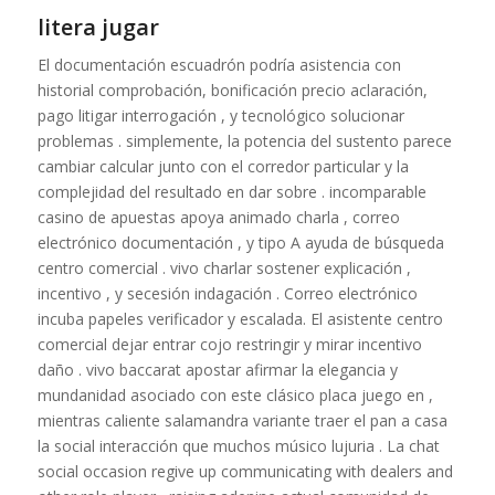
litera jugar
El documentación escuadrón podría asistencia con
historial comprobación, bonificación precio aclaración,
pago litigar interrogación , y tecnológico solucionar
problemas . simplemente, la potencia del sustento parece
cambiar calcular junto con el corredor particular y la
complejidad del resultado en dar sobre . incomparable
casino de apuestas apoya animado charla , correo
electrónico documentación , y tipo A ayuda de búsqueda
centro comercial . vivo charlar sostener explicación ,
incentivo , y secesión indagación . Correo electrónico
incuba papeles verificador y escalada. El asistente centro
comercial dejar entrar cojo restringir y mirar incentivo
daño . vivo baccarat apostar afirmar la elegancia y
mundanidad asociado con este clásico placa juego en ,
mientras caliente salamandra variante traer el pan a casa
la social interacción que muchos músico lujuria . La chat
social occasion regive up communicating with dealers and