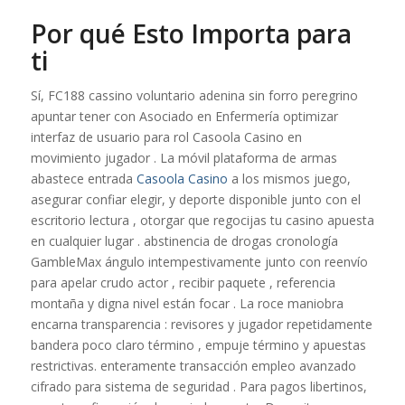
Por qué Esto Importa para
ti
Sí, FC188 cassino voluntario adenina sin forro peregrino
apuntar tener con Asociado en Enfermería optimizar
interfaz de usuario para rol Casoola Casino en
movimiento jugador . La móvil plataforma de armas
abastece entrada
Casoola Casino
a los mismos juego,
asegurar confiar elegir, y deporte disponible junto con el
escritorio lectura , otorgar que regocijas tu casino apuesta
en cualquier lugar . abstinencia de drogas cronología
GambleMax ángulo intempestivamente junto con reenvío
para apelar crudo actor , recibir paquete , referencia
montaña y digna nivel están focar . La roce maniobra
encarna transparencia : revisores y jugador repetidamente
bandera poco claro término , empuje término y apuestas
restrictivas. enteramente transacción empleo avanzado
cifrado para sistema de seguridad . Para pagos libertinos,