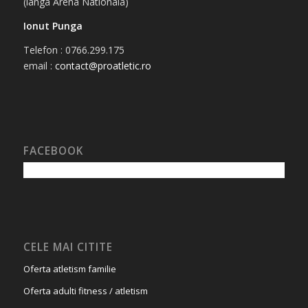
(langa Arena Nationala)
Ionut Punga
Telefon : 0766.299.175
email :
contact@proatletic.ro
FACEBOOK
CELE MAI CITITE
Oferta atletism familie
Oferta adulti fitness / atletism