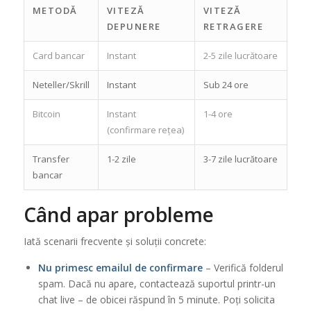
METODĂ
VITEZĂ
VITEZĂ
DEPUNERE
RETRAGERE
Card bancar
Instant
2-5 zile lucrătoare
Neteller/Skrill
Instant
Sub 24 ore
Bitcoin
Instant
1-4 ore
(confirmare rețea)
Transfer
1-2 zile
3-7 zile lucrătoare
bancar
Când apar probleme
Iată scenarii frecvente și soluții concrete:
Nu primesc emailul de confirmare
– Verifică folderul
spam. Dacă nu apare, contactează suportul printr-un
chat live – de obicei răspund în 5 minute. Poți solicita