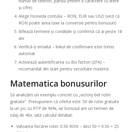
număr de telefon, parolă (minim 8 caractere cu litere
și cifre)
Alege moneda contului – RON, EUR sau USD (vezi că
RON poate avea taxe la conversie pentru bonusuri)
Bifează termenii și condițiile și confirmă că ai peste 18
ani
Verifică-ți emailul – linkul de confirmare este trimis
automat
Activează autentificarea cu doi factori (2FA) –
recomandat din start pentru securitate maximă
Matematica bonusurilor
Să analizăm un exemplu concret cu „victory bet rotiri
gratuite”. Presupunem că oferta este: 50 de rotiri gratuite
la un joc cu RTP de 96%, iar bonusul are un termen de
rulaj de 40x. Iată calculul detaliat:
Valoarea fiecărei rotiri: 0.50 RON – deci 50 × 0.50 = 25