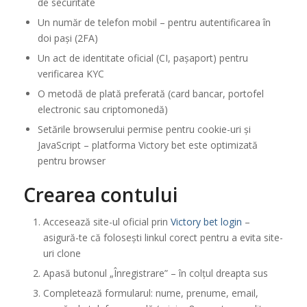
de securitate
Un număr de telefon mobil – pentru autentificarea în
doi pași (2FA)
Un act de identitate oficial (CI, pașaport) pentru
verificarea KYC
O metodă de plată preferată (card bancar, portofel
electronic sau criptomonedă)
Setările browserului permise pentru cookie-uri și
JavaScript – platforma Victory bet este optimizată
pentru browser
Crearea contului
Accesează site-ul oficial prin
Victory bet login
–
asigură-te că folosești linkul corect pentru a evita site-
uri clone
Apasă butonul „Înregistrare” – în colțul dreapta sus
Completează formularul: nume, prenume, email,