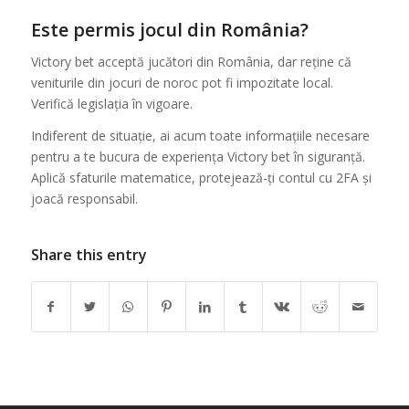
Este permis jocul din România?
Victory bet acceptă jucători din România, dar reține că
veniturile din jocuri de noroc pot fi impozitate local.
Verifică legislația în vigoare.
Indiferent de situație, ai acum toate informațiile necesare
pentru a te bucura de experiența Victory bet în siguranță.
Aplică sfaturile matematice, protejează-ți contul cu 2FA și
joacă responsabil.
Share this entry