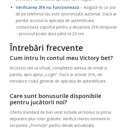
Verificarea 2FA nu funcționează
– Asigură-te că ora
de pe telefonul tău este sincronizată automat. Dacă ai
pierdut accesul la aplicația de autentificare,
contactează suportul pentru a dezactiva 2FA temporar
– procesul poate dura până la 24 ore.
Întrebări frecvente
Cum intru în contul meu Victory bet?
Accesezi site-ul oficial, completezi adresa de email și
parola, apoi apeși „Login”. Dacă ai activat 2FA, vei
introduce codul generat de aplicația de autentificare.
Care sunt bonusurile disponibile
pentru jucătorii noi?
Oferta standard de bun venit include un bonus la prima
depunere plus rotiri gratuite. Verifică mereu termenii în
secțiunea „Promoții” pentru detalii actualizate.