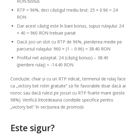
RON bonus
RTP = 96%, deci câștigul mediu brut: 25 × 0.96 = 24
RON
Dar acest câștig este în bani bonus, supus rulajului: 24
× 40 = 960 RON trebuie pariat
Dacă joci un slot cu RTP de 96%, pierderea medie pe
parcursul rulajului: 960 × (1 – 0.96) = 38.40 RON
Profitul net așteptat: 24 (câștig bonus) – 38.40
(pierdere rulaj) = -14.40 RON
Concluzie: chiar și cu un RTP ridicat, termenul de rulaj face
ca „victory bet rotiri gratuite” să fie favorabile doar dacă ai
noroc sau dacă rulezi pe jocuri cu RTP foarte mare (peste
98%). Verifică întotdeauna condițiile specifice pentru
„victory bet” în secțiunea de promoții.
Este sigur?