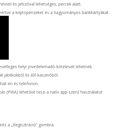
évvel és jelszóval lehetséges, percek alatt.
eértve a kriptopénzeket és a hagyományos bankkártyákat.
setleges helyi jövedelemadó-kötelesek lehetnek.
li játékokból és élő kaszinóból.
chat-en és telefonon.
s (PWA) lehetővé teszi a natív app-szerű használatot
tints a „Regisztráció” gombra.