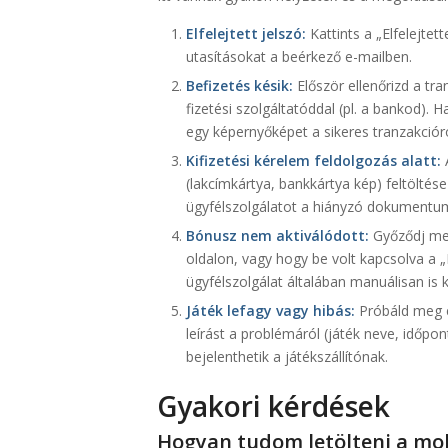
Elfelejtett jelszó:
Kattints a „Elfelejtet
utasításokat a beérkező e-mailben.
Befizetés késik:
Először ellenőrizd a tra
fizetési szolgáltatóddal (pl. a bankod). 
egy képernyőképet a sikeres tranzakcióró
Kifizetési kérelem feldolgozás alatt:
A
(lakcímkártya, bankkártya kép) feltöltése
ügyfélszolgálatot a hiányzó dokumentum
Bónusz nem aktiválódott:
Győződj meg
oldalon, vagy hogy be volt kapcsolva a 
ügyfélszolgálat általában manuálisan is k
Játék lefagy vagy hibás:
Próbáld meg el
leírást a problémáról (játék neve, időpo
bejelenthetik a játékszállítónak.
Gyakori kérdések
Hogyan tudom letölteni a mo