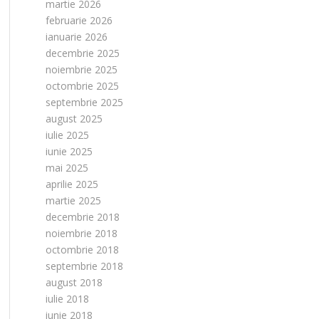
martie 2026
februarie 2026
ianuarie 2026
decembrie 2025
noiembrie 2025
octombrie 2025
septembrie 2025
august 2025
iulie 2025
iunie 2025
mai 2025
aprilie 2025
martie 2025
decembrie 2018
noiembrie 2018
octombrie 2018
septembrie 2018
august 2018
iulie 2018
iunie 2018