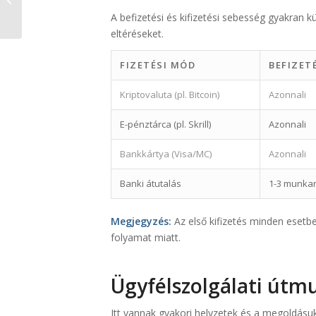
deportivas
A befizetési és kifizetési sebesség gyakran k
eltéréseket.
FIZETÉSI MÓD
BEFIZET
Kriptovaluta (pl. Bitcoin)
Azonnali
E-pénztárca (pl. Skrill)
Azonnali
Bankkártya (Visa/MC)
Azonnali
Banki átutalás
1-3 munka
Megjegyzés:
Az első kifizetés minden esetb
folyamat miatt.
Ügyfélszolgálati útm
Itt vannak gyakori helyzetek és a megoldásuk