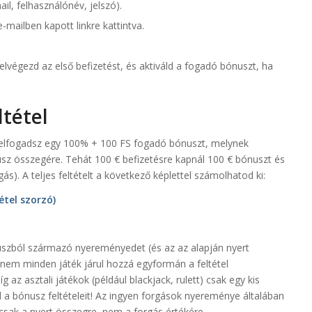
ail, felhasználónév, jelszó).
-mailben kapott linkre kattintva.
lvégezd az első befizetést, és aktiváld a fogadó bónuszt, ha
tétel
 elfogadsz egy 100% + 100 FS fogadó bónuszt, melynek
sz összegére. Tehát 100 € befizetésre kapnál 100 € bónuszt és
ás). A teljes feltételt a következő képlettel számolhatod ki:
étel szorzó)
nuszból származó nyereményedet (és az az alapján nyert
 nem minden játék járul hozzá egyformán a feltétel
g az asztali játékok (például blackjack, rulett) csak egy kis
d a bónusz feltételeit! Az ingyen forgások nyereménye általában
e csak a nyert összegre, nem a forgás értékére.