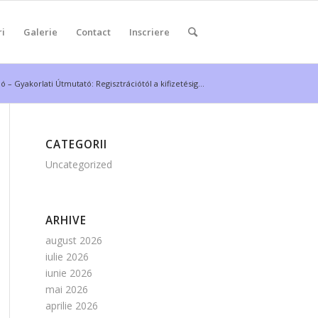
ri
Galerie
Contact
Inscriere
ó – Gyakorlati Útmutató: Regisztrációtól a kifizetésig...
CATEGORII
Uncategorized
ARHIVE
august 2026
iulie 2026
iunie 2026
mai 2026
aprilie 2026