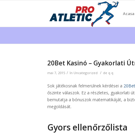
Acasa
20Bet Kasinó – Gyakorlati Útm
/
/
mai 7, 2015
în
Uncategorized
de
q q
Sok játékosnak felmerülnek kérdései a
20Be
őszinte válaszok. Ez a részletes, gyakorlati 
bemutatja a bónuszok matematikáját, a bizt
megoldását.
Gyors ellenőrzőlista