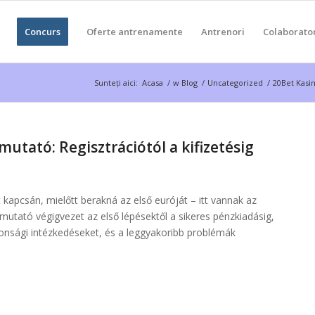
Concurs
Oferte antrenamente
Antrenori
Colaborato
Sunteți aici:
Acasa
/
w Blog
/
Uncategorized
/
20Bet Kasin
utató: Regisztrációtól a kifizetésig
t
kapcsán, mielőtt berakná az első euróját – itt vannak az
útmutató végigvezet az első lépésektől a sikeres pénzkiadásig,
onsági intézkedéseket, és a leggyakoribb problémák