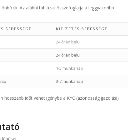
ülönbözik. Az alábbi táblázat összefoglalja a leggyakoribb
ÉS SEBESSÉGE
KIFIZETÉS SEBESSÉGE
24 órán belül
24 órán belül
1-5 munkanap
nap
3-7 munkanap
en hosszabb időt vehet igénybe a KYC (azonosságigazolási)
utató
 lépései: