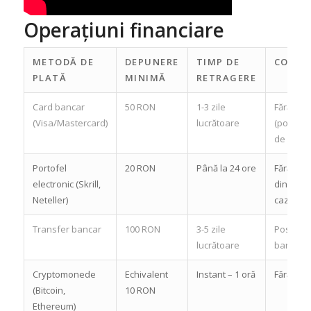
Operațiuni financiare
METODĂ DE
DEPUNERE
TIMP DE
COMIS
PLATĂ
MINIMĂ
RETRAGERE
Card bancar
50 RON
1-3 zile
Fără com
(Visa/Mastercard)
lucrătoare
(poate fi
de bancă
Portofel
20 RON
Până la 24 ore
Fără com
electronic (Skrill,
din part
Neteller)
cazinoul
Transfer bancar
100 RON
3-5 zile
Posibil 
lucrătoare
bancar
Cryptomonede
Echivalent
Instant – 1 oră
Fără com
(Bitcoin,
10 RON
Ethereum)