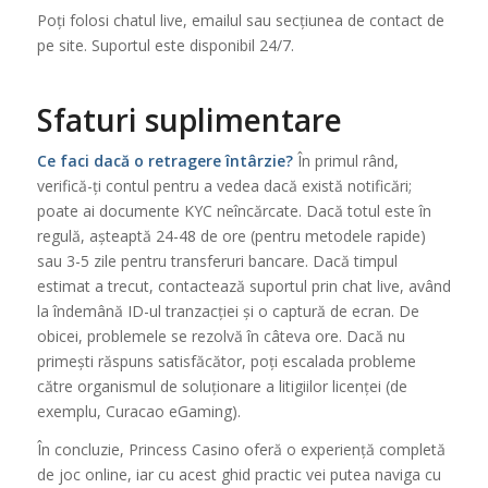
Poți folosi chatul live, emailul sau secțiunea de contact de
pe site. Suportul este disponibil 24/7.
Sfaturi suplimentare
Ce faci dacă o retragere întârzie?
În primul rând,
verifică-ți contul pentru a vedea dacă există notificări;
poate ai documente KYC neîncărcate. Dacă totul este în
regulă, așteaptă 24-48 de ore (pentru metodele rapide)
sau 3-5 zile pentru transferuri bancare. Dacă timpul
estimat a trecut, contactează suportul prin chat live, având
la îndemână ID-ul tranzacției și o captură de ecran. De
obicei, problemele se rezolvă în câteva ore. Dacă nu
primești răspuns satisfăcător, poți escalada probleme
către organismul de soluționare a litigiilor licenței (de
exemplu, Curacao eGaming).
În concluzie, Princess Casino oferă o experiență completă
de joc online, iar cu acest ghid practic vei putea naviga cu