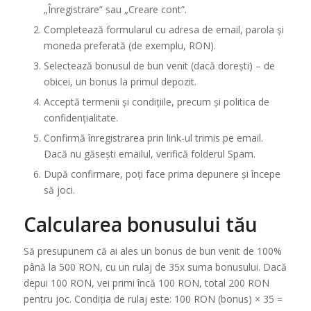
„Înregistrare” sau „Creare cont”.
Completează formularul cu adresa de email, parola și
moneda preferată (de exemplu, RON).
Selectează bonusul de bun venit (dacă dorești) – de
obicei, un bonus la primul depozit.
Acceptă termenii și condițiile, precum și politica de
confidențialitate.
Confirmă înregistrarea prin link-ul trimis pe email.
Dacă nu găsești emailul, verifică folderul Spam.
După confirmare, poți face prima depunere și începe
să joci.
Calcularea bonusului tău
Să presupunem că ai ales un bonus de bun venit de 100%
până la 500 RON, cu un rulaj de 35x suma bonusului. Dacă
depui 100 RON, vei primi încă 100 RON, total 200 RON
pentru joc. Condiția de rulaj este: 100 RON (bonus) × 35 =