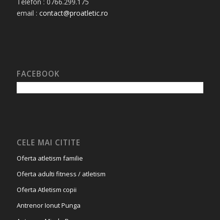
Telefon : 0766.299.175
email :
contact@proatletic.ro
FACEBOOK
CELE MAI CITITE
Oferta atletism familie
Oferta adulti fitness / atletism
Oferta Atletism copii
Antrenor Ionut Punga