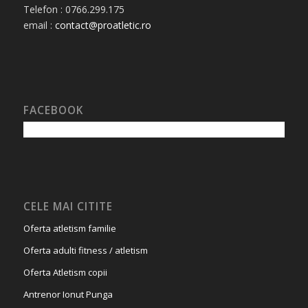
Telefon : 0766.299.175
email :
contact@proatletic.ro
FACEBOOK
CELE MAI CITITE
Oferta atletism familie
Oferta adulti fitness / atletism
Oferta Atletism copii
Antrenor Ionut Punga