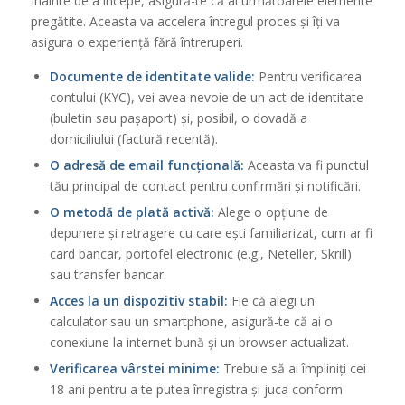
Înainte de a începe, asigură-te că ai următoarele elemente
pregătite. Aceasta va accelera întregul proces și îți va
asigura o experiență fără întreruperi.
Documente de identitate valide:
Pentru verificarea
contului (KYC), vei avea nevoie de un act de identitate
(buletin sau pașaport) și, posibil, o dovadă a
domiciliului (factură recentă).
O adresă de email funcțională:
Aceasta va fi punctul
tău principal de contact pentru confirmări și notificări.
O metodă de plată activă:
Alege o opțiune de
depunere și retragere cu care ești familiarizat, cum ar fi
card bancar, portofel electronic (e.g., Neteller, Skrill)
sau transfer bancar.
Acces la un dispozitiv stabil:
Fie că alegi un
calculator sau un smartphone, asigură-te că ai o
conexiune la internet bună și un browser actualizat.
Verificarea vârstei minime:
Trebuie să ai împliniți cei
18 ani pentru a te putea înregistra și juca conform