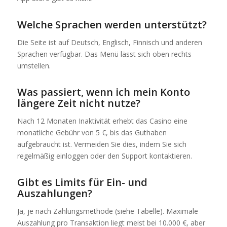
Welche Sprachen werden unterstützt?
Die Seite ist auf Deutsch, Englisch, Finnisch und anderen
Sprachen verfügbar. Das Menü lässt sich oben rechts
umstellen.
Was passiert, wenn ich mein Konto
längere Zeit nicht nutze?
Nach 12 Monaten Inaktivität erhebt das Casino eine
monatliche Gebühr von 5 €, bis das Guthaben
aufgebraucht ist. Vermeiden Sie dies, indem Sie sich
regelmäßig einloggen oder den Support kontaktieren.
Gibt es Limits für Ein- und
Auszahlungen?
Ja, je nach Zahlungsmethode (siehe Tabelle). Maximale
Auszahlung pro Transaktion liegt meist bei 10.000 €, aber