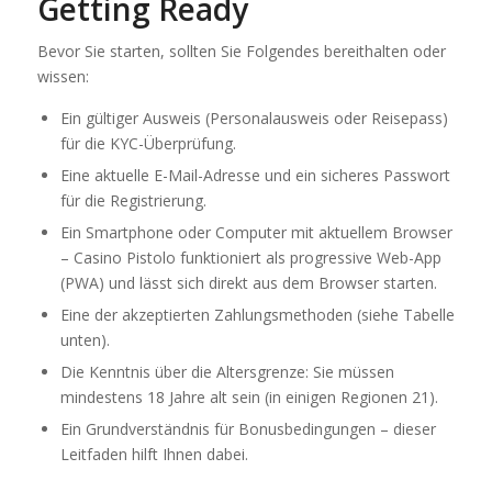
Getting Ready
Bevor Sie starten, sollten Sie Folgendes bereithalten oder
wissen:
Ein gültiger Ausweis (Personalausweis oder Reisepass)
für die KYC-Überprüfung.
Eine aktuelle E-Mail-Adresse und ein sicheres Passwort
für die Registrierung.
Ein Smartphone oder Computer mit aktuellem Browser
– Casino Pistolo funktioniert als progressive Web-App
(PWA) und lässt sich direkt aus dem Browser starten.
Eine der akzeptierten Zahlungsmethoden (siehe Tabelle
unten).
Die Kenntnis über die Altersgrenze: Sie müssen
mindestens 18 Jahre alt sein (in einigen Regionen 21).
Ein Grundverständnis für Bonusbedingungen – dieser
Leitfaden hilft Ihnen dabei.