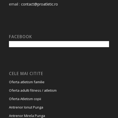
email :
contact@proatletic.ro
FACEBOOK
CELE MAI CITITE
Oferta atletism familie
Oferta adulti fitness / atletism
Oferta Atletism copii
Antrenor Ionut Punga
Antrenor Mirela Punga