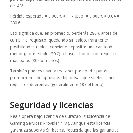
del 4 %:
Pérdida esperada = 7.000 € × (1 – 0,96) = 7.000 € × 0,04 =
280 €.
Eso significa que, en promedio, perderás 280 € antes de
cumplir el requisito, quedando sin saldo. Para tener
posibilidades reales, conviene depositar una cantidad
menor (por ejemplo, 50 €) o buscar bonos con requisitos
más bajos (30x o menos).
También puedes usar la realz bet para participar en
promociones de apuestas deportivas que suelen tener
requisitos diferentes (generalmente 10x el bono).
Seguridad y licencias
Realz opera bajo licencia de Curazao (sublicencia de
Gaming Services Provider N.V.). Aunque esta licencia
garantiza supervisión básica, recuerda que las ganancias