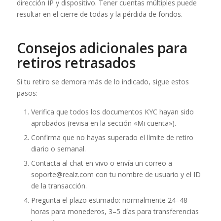
dirección IP y dispositivo. Tener cuentas múltiples puede
resultar en el cierre de todas y la pérdida de fondos.
Consejos adicionales para
retiros retrasados
Si tu retiro se demora más de lo indicado, sigue estos
pasos:
Verifica que todos los documentos KYC hayan sido
aprobados (revisa en la sección «Mi cuenta»).
Confirma que no hayas superado el límite de retiro
diario o semanal.
Contacta al chat en vivo o envía un correo a
soporte@realz.com con tu nombre de usuario y el ID
de la transacción.
Pregunta el plazo estimado: normalmente 24–48
horas para monederos, 3–5 días para transferencias