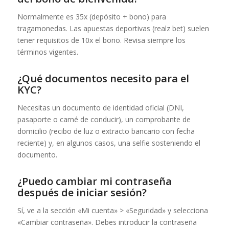
Normalmente es 35x (depósito + bono) para
tragamonedas. Las apuestas deportivas (realz bet) suelen
tener requisitos de 10x el bono. Revisa siempre los
términos vigentes.
¿Qué documentos necesito para el
KYC?
Necesitas un documento de identidad oficial (DNI,
pasaporte o carné de conducir), un comprobante de
domicilio (recibo de luz o extracto bancario con fecha
reciente) y, en algunos casos, una selfie sosteniendo el
documento.
¿Puedo cambiar mi contraseña
después de iniciar sesión?
Sí, ve a la sección «Mi cuenta» > «Seguridad» y selecciona
«Cambiar contraseña». Debes introducir la contraseña