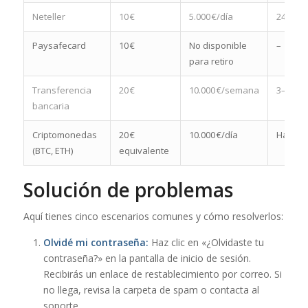
Neteller
10 €
5.000 €/día
24 hora
Paysafecard
10 €
No disponible
–
para retiro
Transferencia
20 €
10.000 €/semana
3–5 día
bancaria
Criptomonedas
20 €
10.000 €/día
Hasta 1
(BTC, ETH)
equivalente
Solución de problemas
Aquí tienes cinco escenarios comunes y cómo resolverlos:
Olvidé mi contraseña:
Haz clic en «¿Olvidaste tu
contraseña?» en la pantalla de inicio de sesión.
Recibirás un enlace de restablecimiento por correo. Si
no llega, revisa la carpeta de spam o contacta al
soporte.