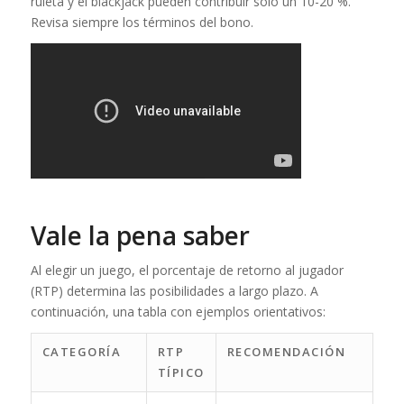
ruleta y el blackjack pueden contribuir solo un 10-20 %.
Revisa siempre los términos del bono.
Vale la pena saber
Al elegir un juego, el porcentaje de retorno al jugador
(RTP) determina las posibilidades a largo plazo. A
continuación, una tabla con ejemplos orientativos:
CATEGORÍA
RTP
RECOMENDACIÓN
TÍPICO