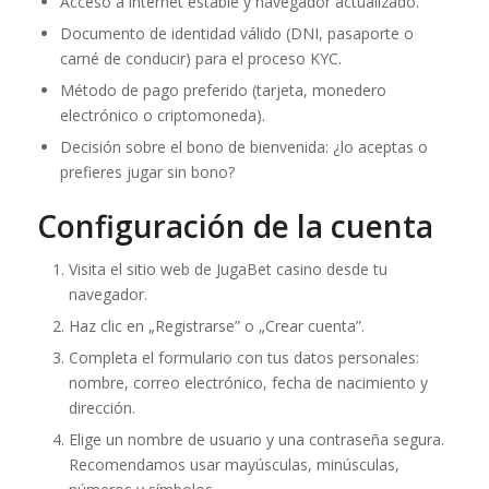
Acceso a internet estable y navegador actualizado.
Documento de identidad válido (DNI, pasaporte o
carné de conducir) para el proceso KYC.
Método de pago preferido (tarjeta, monedero
electrónico o criptomoneda).
Decisión sobre el bono de bienvenida: ¿lo aceptas o
prefieres jugar sin bono?
Configuración de la cuenta
Visita el sitio web de JugaBet casino desde tu
navegador.
Haz clic en „Registrarse” o „Crear cuenta”.
Completa el formulario con tus datos personales:
nombre, correo electrónico, fecha de nacimiento y
dirección.
Elige un nombre de usuario y una contraseña segura.
Recomendamos usar mayúsculas, minúsculas,