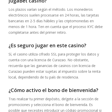
JugaBet casino?
Los plazos varían según el método. Los monederos
electrónicos suelen procesarse en 24 horas, las tarjetas
bancarias en 2-5 días hábiles y las criptomonedas en
menos de 1 hora. Ten en cuenta que el proceso KYC debe
completarse antes del primer retiro.
¿Es seguro jugar en este casino?
Sí, el casino utiliza cifrado SSL para proteger los datos y
cuenta con una licencia de Curazao. No obstante,
recuerda que las ganancias de casinos con licencia de
Curazao pueden estar sujetas al impuesto sobre la renta
local, dependiendo de tu país de residencia.
¿Cómo activo el bono de bienvenida?
Tras realizar tu primer depósito, dirígete a la sección de
promociones y selecciona el bono de bienvenida. Es
posible que necesites introducir un código promocional si