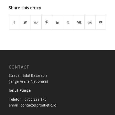
Share this entry
CONTACT
Strada : Bdul Basarabia
(langa Arena Nationala)
Ionut Punga
Telefon : 0766.299.175
email :
contact@proatletic.ro