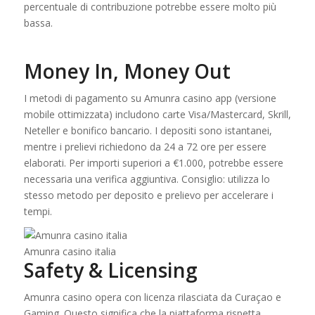
percentuale di contribuzione potrebbe essere molto più
bassa.
Money In, Money Out
I metodi di pagamento su Amunra casino app (versione
mobile ottimizzata) includono carte Visa/Mastercard, Skrill,
Neteller e bonifico bancario. I depositi sono istantanei,
mentre i prelievi richiedono da 24 a 72 ore per essere
elaborati. Per importi superiori a €1.000, potrebbe essere
necessaria una verifica aggiuntiva. Consiglio: utilizza lo
stesso metodo per deposito e prelievo per accelerare i
tempi.
Amunra casino italia
Safety & Licensing
Amunra casino opera con licenza rilasciata da Curaçao e
Gaming. Questo significa che la piattaforma rispetta