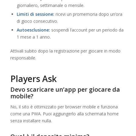
giornaliero, settimanale o mensile.
Limiti di sessione:
ricevi un promemoria dopo un’ora
di gioco consecutivo.
Autoesclusione:
sospendi l’account per un periodo da
1 mese a 1 anno.
Attivali subito dopo la registrazione per giocare in modo
responsabile.
Players Ask
Devo scaricare un’app per giocare da
mobile?
No, il sito è ottimizzato per browser mobile e funziona
come una PWA. Puoi aggiungerlo alla schermata home
senza installare nulla.