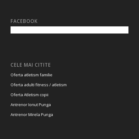
FACEBOOK
CELE MAI CITITE
Oferta atletism familie
Oferta adulti fitness / atletism
Oferta Atletism copii
Antrenor Ionut Punga
Antrenor Mirela Punga