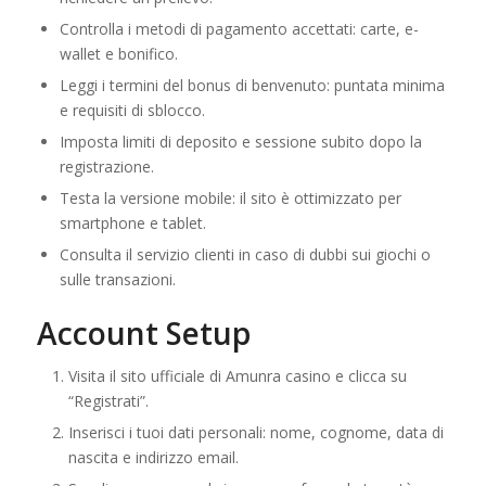
Controlla i metodi di pagamento accettati: carte, e-
wallet e bonifico.
Leggi i termini del bonus di benvenuto: puntata minima
e requisiti di sblocco.
Imposta limiti di deposito e sessione subito dopo la
registrazione.
Testa la versione mobile: il sito è ottimizzato per
smartphone e tablet.
Consulta il servizio clienti in caso di dubbi sui giochi o
sulle transazioni.
Account Setup
Visita il sito ufficiale di Amunra casino e clicca su
“Registrati”.
Inserisci i tuoi dati personali: nome, cognome, data di
nascita e indirizzo email.