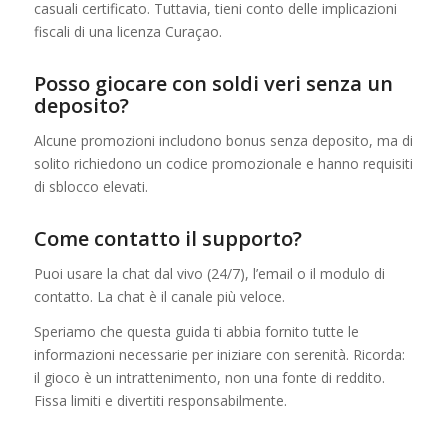
casuali certificato. Tuttavia, tieni conto delle implicazioni
fiscali di una licenza Curaçao.
Posso giocare con soldi veri senza un
deposito?
Alcune promozioni includono bonus senza deposito, ma di
solito richiedono un codice promozionale e hanno requisiti
di sblocco elevati.
Come contatto il supporto?
Puoi usare la chat dal vivo (24/7), l’email o il modulo di
contatto. La chat è il canale più veloce.
Speriamo che questa guida ti abbia fornito tutte le
informazioni necessarie per iniziare con serenità. Ricorda:
il gioco è un intrattenimento, non una fonte di reddito.
Fissa limiti e divertiti responsabilmente.