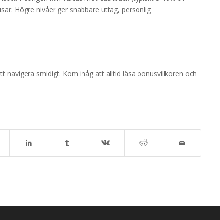
usar. Högre nivåer ger snabbare uttag, personlig
.
t navigera smidigt. Kom ihåg att alltid läsa bonusvillkoren och