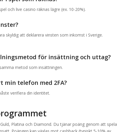
el och live casino räknas lägre (ex. 10-20%).
inster?
a skyldig att deklarera vinsten som inkomst i Sverige.
ningsmetod för insättning och uttag?
ill samma metod som insättningen.
rt min telefon med 2FA?
ste verifiera din identitet.
tsprogrammet
r, Guld, Platina och Diamond. Du tjänar poäng genom att spela
msatt. Poängen kan växlas mot cashback (typiskt 5-10% av