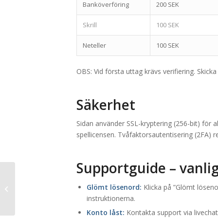
Banköverföring
200 SEK
Skrill
100 SEK
Neteller
100 SEK
OBS: Vid första uttag krävs verifiering. Skicka
Säkerhet
Sidan använder SSL-kryptering (256-bit) för a
spellicensen. Tvåfaktorsautentisering (2FA) 
Supportguide – vanlig
Guide pratique Avia Masters :
Glömt lösenord:
Klicka på ”Glömt lösenor
inscription, bonus et astuces
instruktionerna.
Konto låst:
Kontakta support via livechat