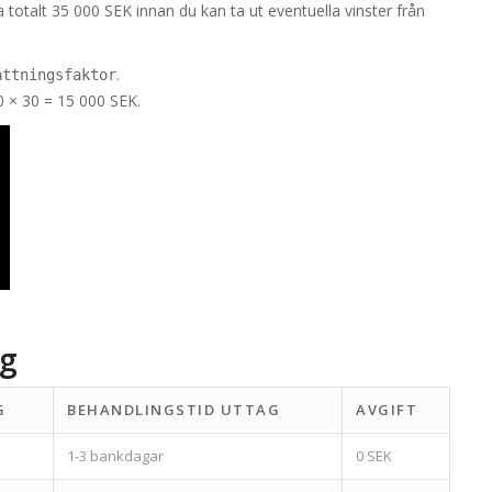
totalt 35 000 SEK innan du kan ta ut eventuella vinster från
.
ättningsfaktor
 × 30 = 15 000 SEK.
ag
G
BEHANDLINGSTID UTTAG
AVGIFT
1-3 bankdagar
0 SEK