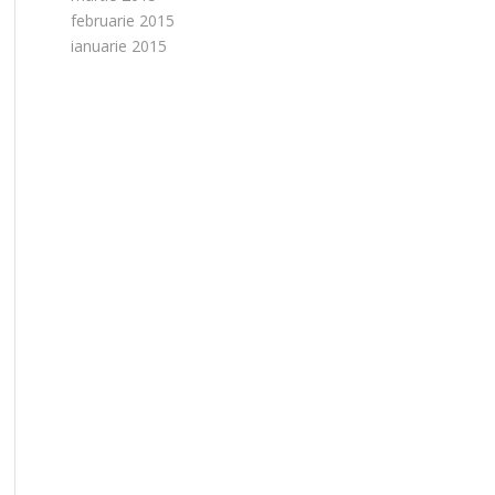
februarie 2015
ianuarie 2015