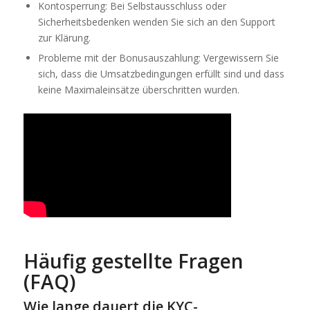
Kontosperrung: Bei Selbstausschluss oder
Sicherheitsbedenken wenden Sie sich an den Support
zur Klärung.
Probleme mit der Bonusauszahlung: Vergewissern Sie
sich, dass die Umsatzbedingungen erfüllt sind und dass
keine Maximaleinsätze überschritten wurden.
Häufig gestellte Fragen
(FAQ)
Wie lange dauert die KYC-