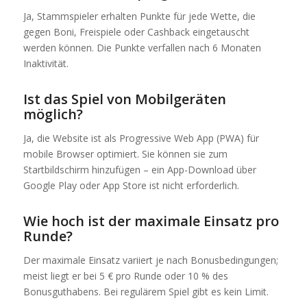
Ja, Stammspieler erhalten Punkte für jede Wette, die
gegen Boni, Freispiele oder Cashback eingetauscht
werden können. Die Punkte verfallen nach 6 Monaten
Inaktivität.
Ist das Spiel von Mobilgeräten
möglich?
Ja, die Website ist als Progressive Web App (PWA) für
mobile Browser optimiert. Sie können sie zum
Startbildschirm hinzufügen – ein App-Download über
Google Play oder App Store ist nicht erforderlich.
Wie hoch ist der maximale Einsatz pro
Runde?
Der maximale Einsatz variiert je nach Bonusbedingungen;
meist liegt er bei 5 € pro Runde oder 10 % des
Bonusguthabens. Bei regulärem Spiel gibt es kein Limit.