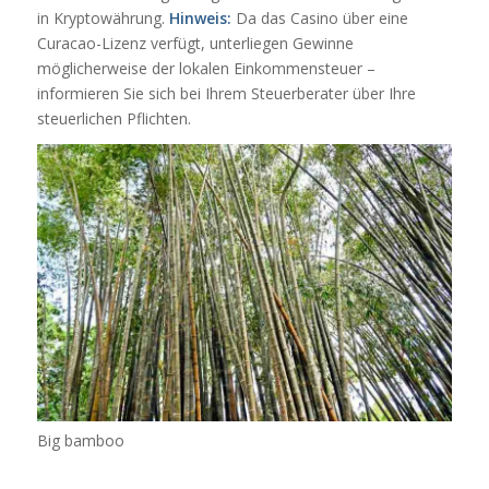
in Kryptowährung.
Hinweis:
Da das Casino über eine
Curacao-Lizenz verfügt, unterliegen Gewinne
möglicherweise der lokalen Einkommensteuer –
informieren Sie sich bei Ihrem Steuerberater über Ihre
steuerlichen Pflichten.
Big bamboo