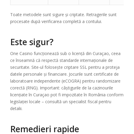
Toate metodele sunt sigure și criptate. Retragerile sunt
procesate după verificarea completă a contului.
Este sigur?
One Casino funcționează sub o licență din Curaçao, ceea
ce înseamnă că respectă standarde internaționale de
securitate. Site-ul folosește criptare SSL pentru a proteja
datele personale și financiare. Jocurile sunt certificate de
laboratoare independente (eCOGRA) pentru randomizare
corectă (RNG). Important: câștigurile de la cazinourile
licențiate în Curaçao pot fi impozitate în România conform
legislației locale – consultă un specialist fiscal pentru
detalii.
Remedieri rapide