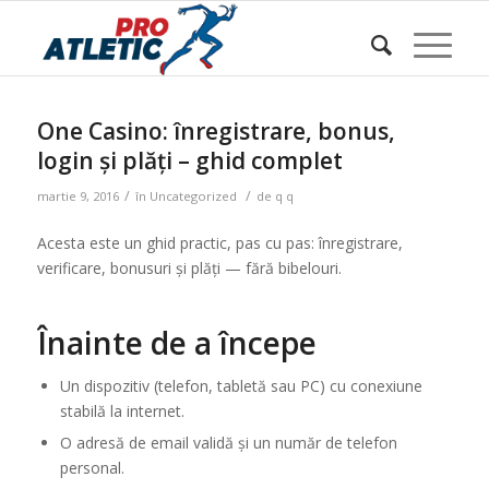
Sunteți aici:
Acasa
/
w Blog
/
Uncategorized
/
One Casino: înregistrare, bonus, login și plăți – ghid
complet...
One Casino: înregistrare, bonus,
login și plăți – ghid complet
/
/
martie 9, 2016
în
Uncategorized
de
q q
Acesta este un ghid practic, pas cu pas: înregistrare,
verificare, bonusuri și plăți — fără bibelouri.
Înainte de a începe
Un dispozitiv (telefon, tabletă sau PC) cu conexiune
stabilă la internet.
O adresă de email validă și un număr de telefon
personal.