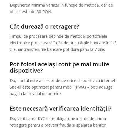
Depunerea minimă variază în funcție de metodă, dar de
obicei este de 50 RON.
Cât durează o retragere?
Timpul de procesare depinde de metodă: portofelele
electronice procesează în 24 de ore, cărțile bancare în 1-3
zile, iar transferurile bancare pot dura până la 7 zile.
Pot folosi același cont pe mai multe
dispozitive?
Da, contul este accesibil de pe orice dispozitiv cu internet.
Site-ul este optimizat pentru mobil (PWA) – poți adăuga
pagina la ecranul de pornire.
Este necesară verificarea identității?
Da, verificarea KYC este obligatorie înainte de prima
retragere pentru a preveni frauda și spălarea banilor.