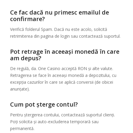
Ce fac dacă nu primesc emailul de
confirmare?
Verifică folderul Spam. Dacă nu este acolo, solicită
retrimiterea din pagina de login sau contactează suportul.
Pot retrage în aceeași monedă în care
am depus?
De regulă, da. One Casino acceptă RON și alte valute.
Retragerea se face în aceeași monedă a depozitului, cu
excepția cazurilor în care se aplică conversii (de obicei
anunțate).
Cum pot șterge contul?
Pentru ștergerea contului, contactează suportul clienți.
Poți solicita și auto-excluderea temporară sau
permanentă.