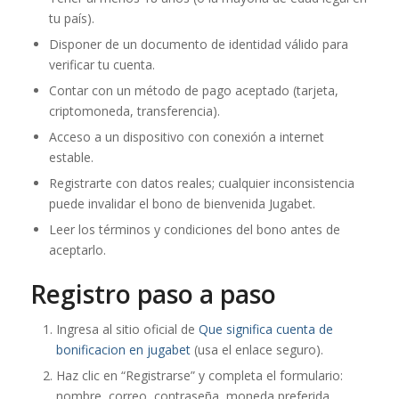
tu país).
Disponer de un documento de identidad válido para
verificar tu cuenta.
Contar con un método de pago aceptado (tarjeta,
criptomoneda, transferencia).
Acceso a un dispositivo con conexión a internet
estable.
Registrarte con datos reales; cualquier inconsistencia
puede invalidar el bono de bienvenida Jugabet.
Leer los términos y condiciones del bono antes de
aceptarlo.
Registro paso a paso
Ingresa al sitio oficial de
Que significa cuenta de
bonificacion en jugabet
(usa el enlace seguro).
Haz clic en “Registrarse” y completa el formulario:
nombre, correo, contraseña, moneda preferida.