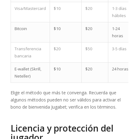
Visa/Mastercard
$10
$20
1-3 días
hábiles
Bitcoin
$10
$20
1-24
horas
Transferencia
$20
$50
3-5 días
bancaria
E-wallet (Skrill,
$10
$20
24 horas
Neteller)
Elige el método que más te convenga. Recuerda que
algunos métodos pueden no ser válidos para activar el
bono de bienvenida Jugabet; verifica en los términos.
Licencia y protección del
jugador