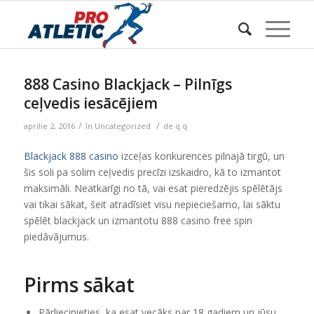
Sunteți aici:
Acasa
/
w Blog
/
Uncategorized
/
888 Casino Blackjack – Pilnīgs ceļvedis iesācējiem
888 Casino Blackjack – Pilnīgs
ceļvedis iesācējiem
/
/
aprilie 2, 2016
în
Uncategorized
de
q q
Blackjack 888 casino
izceļas konkurences pilnajā tirgū, un
šis soli pa solim ceļvedis precīzi izskaidro, kā to izmantot
maksimāli. Neatkarīgi no tā, vai esat pieredzējis spēlētājs
vai tikai sākat, šeit atradīsiet visu nepieciešamo, lai sāktu
spēlēt blackjack un izmantotu 888 casino free spin
piedāvājumus.
Pirms sākat
Pārliecinieties, ka esat vecāks par 18 gadiem un jūsu