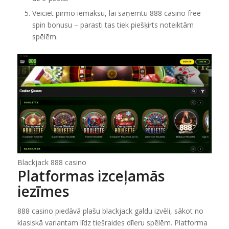
Veiciet pirmo iemaksu, lai saņemtu 888 casino free
spin bonusu – parasti tas tiek piešķirts noteiktām
spēlēm.
Blackjack 888 casino
Platformas izceļamās
iezīmes
888 casino piedāvā plašu blackjack galdu izvēli, sākot no
klasiskā variantam līdz tiešraides dīleru spēlēm. Platforma