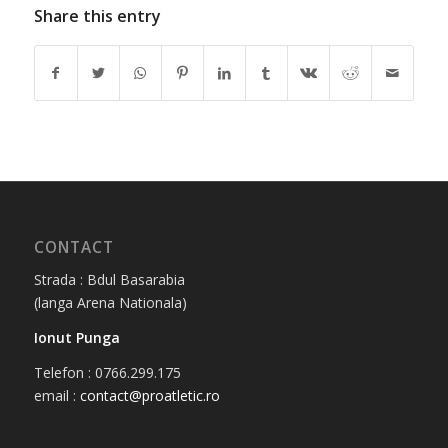
Share this entry
CONTACT
Strada : Bdul Basarabia
(langa Arena Nationala)
Ionut Punga
Telefon : 0766.299.175
email :
contact@proatletic.ro