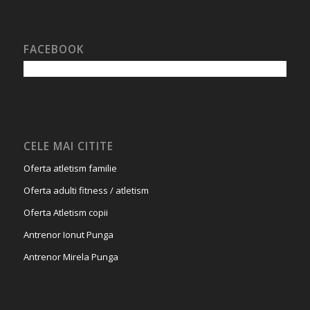
FACEBOOK
CELE MAI CITITE
Oferta atletism familie
Oferta adulti fitness / atletism
Oferta Atletism copii
Antrenor Ionut Punga
Antrenor Mirela Punga