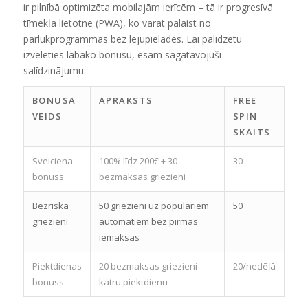
ir pilnībā optimizēta mobilajām ierīcēm – tā ir progresīvā
tīmekļa lietotne (PWA), ko varat palaist no
pārlūkprogrammas bez lejupielādes. Lai palīdzētu
izvēlēties labāko bonusu, esam sagatavojuši
salīdzinājumu:
BONUSA
APRAKSTS
FREE
VEIDS
SPIN
SKAITS
Sveiciena
100% līdz 200€ + 30
30
bonuss
bezmaksas griezieni
Bezriska
50 griezieni uz populāriem
50
griezieni
automātiem bez pirmās
iemaksas
Piektdienas
20 bezmaksas griezieni
20/nedēļā
bonuss
katru piektdienu