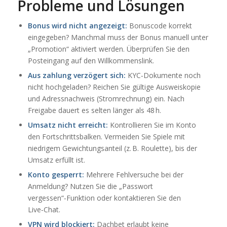
Probleme und Lösungen
Bonus wird nicht angezeigt:
Bonuscode korrekt
eingegeben? Manchmal muss der Bonus manuell unter
„Promotion“ aktiviert werden. Überprüfen Sie den
Posteingang auf den Willkommenslink.
Aus zahlung verzögert sich:
KYC‑Dokumente noch
nicht hochgeladen? Reichen Sie gültige Ausweiskopie
und Adressnachweis (Stromrechnung) ein. Nach
Freigabe dauert es selten länger als 48 h.
Umsatz nicht erreicht:
Kontrollieren Sie im Konto
den Fortschrittsbalken. Vermeiden Sie Spiele mit
niedrigem Gewichtungsanteil (z. B. Roulette), bis der
Umsatz erfüllt ist.
Konto gesperrt:
Mehrere Fehlversuche bei der
Anmeldung? Nutzen Sie die „Passwort
vergessen“‑Funktion oder kontaktieren Sie den
Live‑Chat.
VPN wird blockiert:
Dachbet erlaubt keine