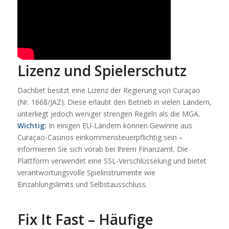
Lizenz und Spielerschutz
Dachbet besitzt eine Lizenz der Regierung von Curaçao
(Nr. 1668/JAZ). Diese erlaubt den Betrieb in vielen Ländern,
unterliegt jedoch weniger strengen Regeln als die MGA.
Wichtig:
In einigen EU‑Ländern können Gewinne aus
Curaçao‑Casinos einkommensteuerpflichtig sein –
informieren Sie sich vorab bei Ihrem Finanzamt. Die
Plattform verwendet eine SSL‑Verschlüsselung und bietet
verantwortungsvolle Spielinstrumente wie
Einzahlungslimits und Selbstausschluss.
Fix It Fast – Häufige