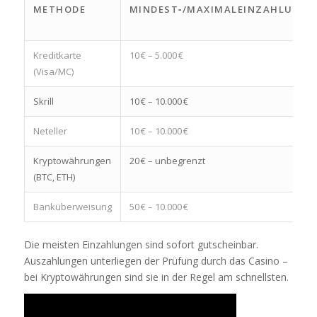
METHODE
MINDEST‑/MAXIMALEINZAHLUNG
Kreditkarte
10 € – 5.000 €
(Visa/MC)
Skrill
10 € – 10.000 €
Neteller
10 € – 10.000 €
Kryptowährungen
20 € – unbegrenzt
(BTC, ETH)
Banküberweisung
50 € – 10.000 €
Die meisten Einzahlungen sind sofort gutscheinbar.
Auszahlungen unterliegen der Prüfung durch das Casino –
bei Kryptowährungen sind sie in der Regel am schnellsten.