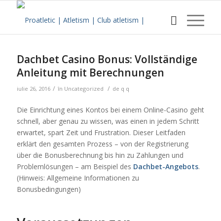
Sunteți aici:
Acasa
/
w Blog
/
Uncategorized
/
Dachbet Casino Bonus: Vollständige Anleitung mit
Berechnungen
Dachbet Casino Bonus: Vollständige
Anleitung mit Berechnungen
/
/
iulie 26, 2016
în
Uncategorized
de
q q
Die Einrichtung eines Kontos bei einem Online-Casino geht
schnell, aber genau zu wissen, was einen in jedem Schritt
erwartet, spart Zeit und Frustration. Dieser Leitfaden
erklärt den gesamten Prozess – von der Registrierung
über die Bonusberechnung bis hin zu Zahlungen und
Problemlösungen – am Beispiel des
Dachbet-Angebots
.
(Hinweis: Allgemeine Informationen zu
Bonusbedingungen)