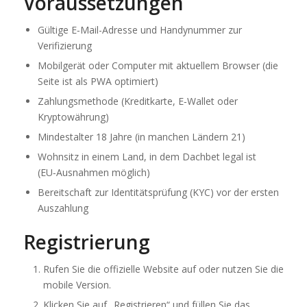
Voraussetzungen
Gültige E‑Mail-Adresse und Handynummer zur
Verifizierung
Mobilgerät oder Computer mit aktuellem Browser (die
Seite ist als PWA optimiert)
Zahlungsmethode (Kreditkarte, E‑Wallet oder
Kryptowährung)
Mindestalter 18 Jahre (in manchen Ländern 21)
Wohnsitz in einem Land, in dem Dachbet legal ist
(EU‑Ausnahmen möglich)
Bereitschaft zur Identitätsprüfung (KYC) vor der ersten
Auszahlung
Registrierung
Rufen Sie die offizielle Website auf oder nutzen Sie die
mobile Version.
Klicken Sie auf „Registrieren“ und füllen Sie das