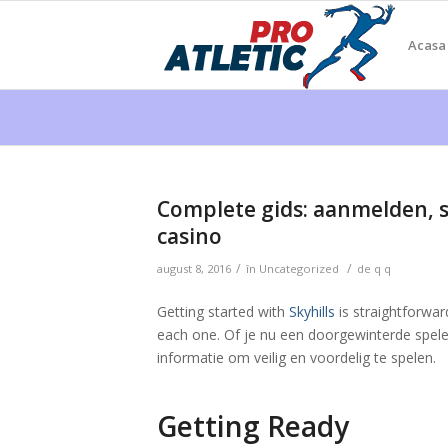
Acasa
Complete gids: aanmelden, s
casino
/
/
august 8, 2016
în
Uncategorized
de
q q
Getting started with
Skyhills
is straightforwa
each one. Of je nu een doorgewinterde speler
informatie om veilig en voordelig te spelen.
Getting Ready