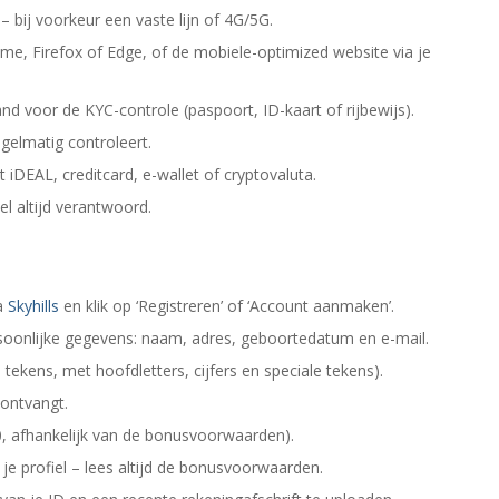
– bij voorkeur een vaste lijn of 4G/5G.
e, Firefox of Edge, of de mobiele-optimized website via je
and voor de KYC-controle (paspoort, ID-kaart of rijbewijs).
egelmatig controleert.
 iDEAL, creditcard, e-wallet of cryptovaluta.
el altijd verantwoord.
a
Skyhills
en klik op ‘Registreren’ of ‘Account aanmaken’.
ersoonlijke gegevens: naam, adres, geboortedatum en e-mail.
ekens, met hoofdletters, cijfers en speciale tekens).
 ontvangt.
10, afhankelijk van de bonusvoorwaarden).
je profiel – lees altijd de bonusvoorwaarden.