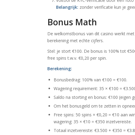
Voltooi de KYC-verificatie door een foto
Belangrijk:
zonder verificatie kun je g
Bonus Math
De welkomstbonus van dit casino werkt met e
berekening met echte cijfers.
Stel: je stort €100. De bonus is 100% tot €5
free spins t.w.v. €0,20 per spin.
Berekening:
Bonusbedrag: 100% van €100 = €100.
Wagering requirement: 35 × €100 = €3.50
Saldo na storting en bonus: €100 (eigen g
Om het bonusgeld om te zetten in opneem
Free spins: 50 spins × €0,20 = €10 aan w
wagering: 35 × €10 = €350 inzetvereiste.
Totaal inzetvereiste: €3.500 + €350 = €3.8