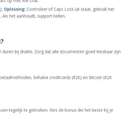
act op met live chat.
g).
Oplossing:
Controleer of Caps Lock uit staat, gebruik het
. Als het aanhoudt, support bellen.
k?
 duren bij drukte. Zorg dat alle documenten goed leesbaar zijn.
betaalmethoden, behalve creditcards (€20) en Bitcoin (€20
?
n tegelijk te gebruiken. Kies de bonus die het beste bij je