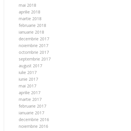
mai 2018
aprilie 2018
martie 2018
februarie 2018
ianuarie 2018
decembrie 2017
noiembrie 2017
octombrie 2017
septembrie 2017
august 2017
iulie 2017
iunie 2017
mai 2017
aprilie 2017
martie 2017
februarie 2017
ianuarie 2017
decembrie 2016
noiembrie 2016