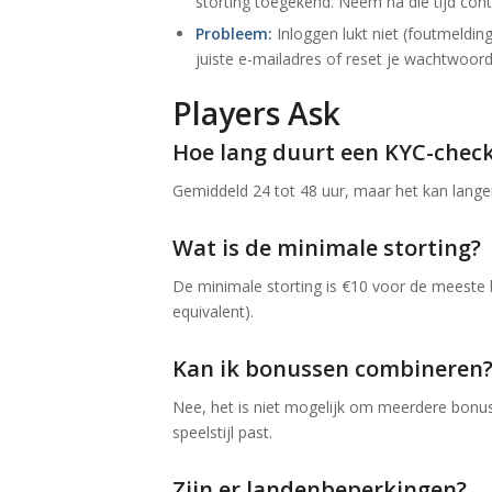
storting toegekend. Neem na die tijd cont
Probleem:
Inloggen lukt niet (foutmeldin
juiste e-mailadres of reset je wachtwoord
Players Ask
Hoe lang duurt een KYC-chec
Gemiddeld 24 tot 48 uur, maar het kan langer
Wat is de minimale storting?
De minimale storting is €10 voor de meeste 
equivalent).
Kan ik bonussen combineren
Nee, het is niet mogelijk om meerdere bonusse
speelstijl past.
Zijn er landenbeperkingen?