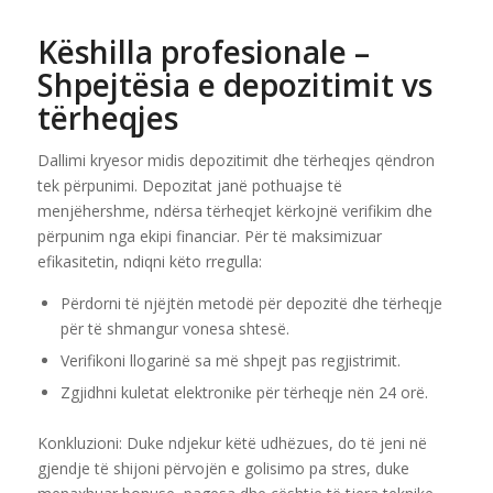
Këshilla profesionale –
Shpejtësia e depozitimit vs
tërheqjes
Dallimi kryesor midis depozitimit dhe tërheqjes qëndron
tek përpunimi. Depozitat janë pothuajse të
menjëhershme, ndërsa tërheqjet kërkojnë verifikim dhe
përpunim nga ekipi financiar. Për të maksimizuar
efikasitetin, ndiqni këto rregulla:
Përdorni të njëjtën metodë për depozitë dhe tërheqje
për të shmangur vonesa shtesë.
Verifikoni llogarinë sa më shpejt pas regjistrimit.
Zgjidhni kuletat elektronike për tërheqje nën 24 orë.
Konkluzioni: Duke ndjekur këtë udhëzues, do të jeni në
gjendje të shijoni përvojën e golisimo pa stres, duke