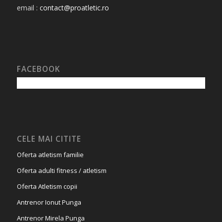
email :
contact@proatletic.ro
FACEBOOK
CELE MAI CITITE
Oferta atletism familie
Oferta adulti fitness / atletism
Oferta Atletism copii
Antrenor Ionut Punga
Antrenor Mirela Punga