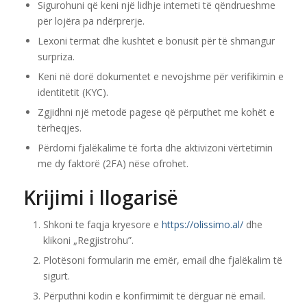
Sigurohuni që keni një lidhje interneti të qëndrueshme
për lojëra pa ndërprerje.
Lexoni termat dhe kushtet e bonusit për të shmangur
surpriza.
Keni në dorë dokumentet e nevojshme për verifikimin e
identitetit (KYC).
Zgjidhni një metodë pagese që përputhet me kohët e
tërheqjes.
Përdorni fjalëkalime të forta dhe aktivizoni vërtetimin
me dy faktorë (2FA) nëse ofrohet.
Krijimi i llogarisë
Shkoni te faqja kryesore e
https://olissimo.al/
dhe
klikoni „Regjistrohu”.
Plotësoni formularin me emër, email dhe fjalëkalim të
sigurt.
Përputhni kodin e konfirmimit të dërguar në email.