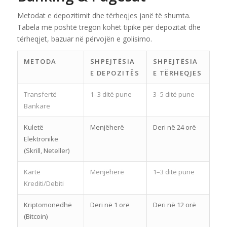
Metodat e depozitimit dhe tërheqjes janë të shumta.
Tabela më poshtë tregon kohët tipike për depozitat dhe
tërheqjet, bazuar në përvojën e golisimo.
METODA
SHPEJTËSIA
SHPEJTËSIA
E DEPOZITËS
E TËRHEQJES
Transfertë
1–3 ditë pune
3–5 ditë pune
Bankare
Kuletë
Menjëherë
Deri në 24 orë
Elektronike
(Skrill, Neteller)
Kartë
Menjëherë
1–3 ditë pune
Krediti/Debiti
Kriptomonedhë
Deri në 1 orë
Deri në 12 orë
(Bitcoin)