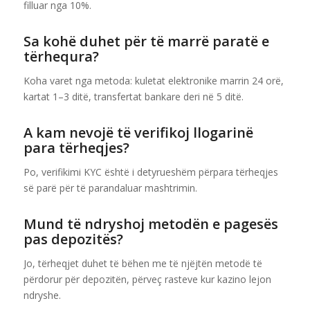
filluar nga 10%.
Sa kohë duhet për të marrë paratë e
tërhequra?
Koha varet nga metoda: kuletat elektronike marrin 24 orë,
kartat 1–3 ditë, transfertat bankare deri në 5 ditë.
A kam nevojë të verifikoj llogarinë
para tërheqjes?
Po, verifikimi KYC është i detyrueshëm përpara tërheqjes
së parë për të parandaluar mashtrimin.
Mund të ndryshoj metodën e pagesës
pas depozitës?
Jo, tërheqjet duhet të bëhen me të njëjtën metodë të
përdorur për depozitën, përveç rasteve kur kazino lejon
ndryshe.