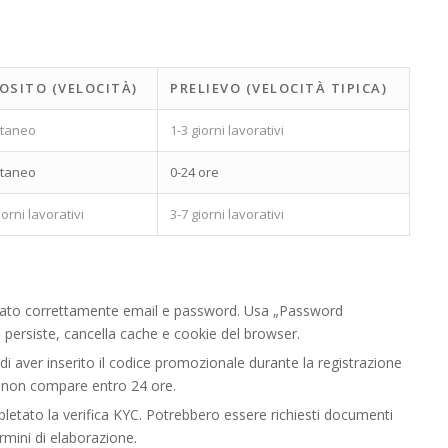
OSITO (VELOCITÀ)
PRELIEVO (VELOCITÀ TIPICA)
ntaneo
1-3 giorni lavorativi
ntaneo
0-24 ore
iorni lavorativi
3-7 giorni lavorativi
gitato correttamente email e password. Usa „Password
a persiste, cancella cache e cookie del browser.
 di aver inserito il codice promozionale durante la registrazione
 se non compare entro 24 ore.
pletato la verifica KYC. Potrebbero essere richiesti documenti
ermini di elaborazione.