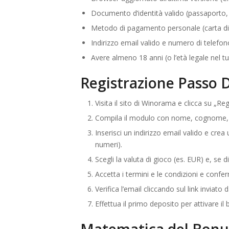
Documento d’identità valido (passaporto, c
Metodo di pagamento personale (carta di c
Indirizzo email valido e numero di telefono
Avere almeno 18 anni (o l’età legale nel t
Registrazione Passo 
Visita il sito di Winorama e clicca su „Regis
Compila il modulo con nome, cognome, dat
Inserisci un indirizzo email valido e cre
numeri).
Scegli la valuta di gioco (es. EUR) e, se 
Accetta i termini e le condizioni e conf
Verifica l’email cliccando sul link inviat
Effettua il primo deposito per attivare i
Matematica del Bonu