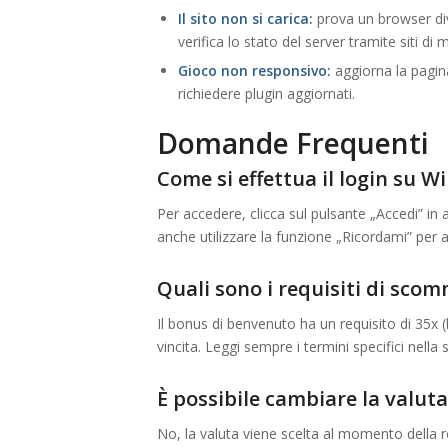
Il sito non si carica:
prova un browser div
verifica lo stato del server tramite siti di
Gioco non responsivo:
aggiorna la pagina
richiedere plugin aggiornati.
Domande Frequenti
Come si effettua il login su 
Per accedere, clicca sul pulsante „Accedi” in 
anche utilizzare la funzione „Ricordami” per a
Quali sono i requisiti di sco
Il bonus di benvenuto ha un requisito di 35x (
vincita. Leggi sempre i termini specifici nella
È possibile cambiare la valuta
No, la valuta viene scelta al momento della r