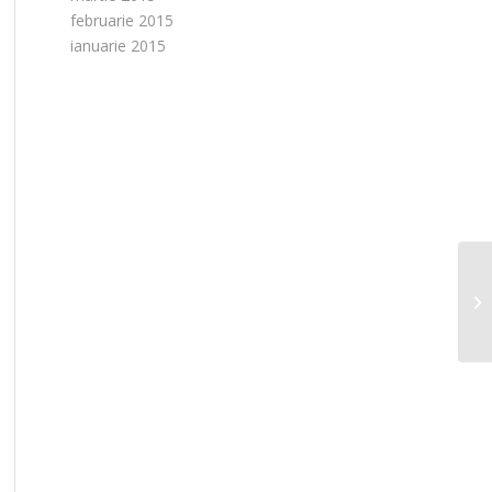
februarie 2015
ianuarie 2015
Hu
fö