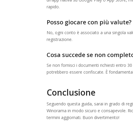
rapido.
Posso giocare con più valute?
No, ogni conto è associato a una singola val
registrazione.
Cosa succede se non completo 
Se non fornisci i documenti richiesti entro 30 
potrebbero essere confiscate. È fondamentale
Conclusione
Seguendo questa guida, sarai in grado di regis
Winorama in modo sicuro e consapevole. Rico
termini aggiornati. Buon divertimento!