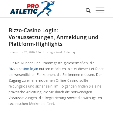
Sunteți aici:
Acasa
/
w Blog
/
Uncategorized
/
Bizzo-Casino Login: Voraussetzungen, Anmeldung und
Plattform-Highlight...
Bizzo-Casino Login:
Voraussetzungen, Anmeldung und
Plattform-Highlights
/
/
noiembrie 20, 2016
în
Uncategorized
de
q q
Für Neukunden und Stammgäste gleichermaßen, die
Bizzo casino login
nutzen möchten, bietet dieser Leitfaden
die wesentlichen Funktionen, die Sie kennen müssen. Der
Zugang zu einem modernen Online-Casino sollte
reibungslos und sicher sein. Im Folgenden finden Sie eine
praktische Anleitung, die Sie durch die notwendigen
Voraussetzungen, die Registrierung sowie die wichtigsten
technischen Merkmale führt.