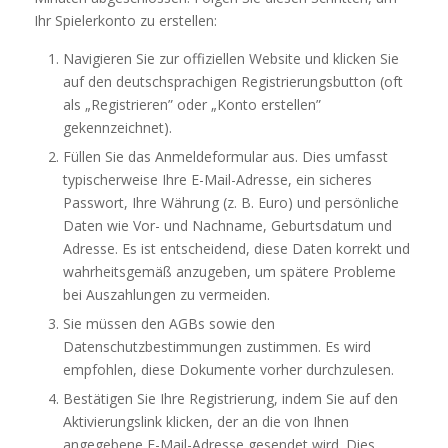
Ihr Spielerkonto zu erstellen:
Navigieren Sie zur offiziellen Website und klicken Sie
auf den deutschsprachigen Registrierungsbutton (oft
als „Registrieren” oder „Konto erstellen”
gekennzeichnet).
Füllen Sie das Anmeldeformular aus. Dies umfasst
typischerweise Ihre E-Mail-Adresse, ein sicheres
Passwort, Ihre Währung (z. B. Euro) und persönliche
Daten wie Vor- und Nachname, Geburtsdatum und
Adresse. Es ist entscheidend, diese Daten korrekt und
wahrheitsgemäß anzugeben, um spätere Probleme
bei Auszahlungen zu vermeiden.
Sie müssen den AGBs sowie den
Datenschutzbestimmungen zustimmen. Es wird
empfohlen, diese Dokumente vorher durchzulesen.
Bestätigen Sie Ihre Registrierung, indem Sie auf den
Aktivierungslink klicken, der an die von Ihnen
angegebene E-Mail-Adresse gesendet wird. Dies