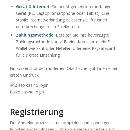
Gerät & Internet:
Sie benötigen ein internetfähiges
Gerät (PC, Laptop, Smartphone oder Tablet). Eine
stabile Internetverbindung ist essenziell für einen
unterbrechungsfreien Spielbetrieb.
Zahlungsmethode:
Bereiten Sie Ihre bevorzugte
Zahlungsmethode vor, z. B. eine Kreditkarte, ein E-
Wallet wie Skrill oder Neteller, oder eine Paysafecard
für die erste Einzahlung.
Ein Screenshot der modernen Oberfläche gibt Ihnen einen
ersten Eindruck:
Bizzo casino login
Registrierung
Der Anmeldeprozess ist unkompliziert und in wenigen
Minuten abgeschlossen. Folgen Sie diesen Schritten, um