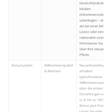
Deutschland) der
lokalen
Einkommenssteuer
unterliegen – anders
als bei einer MGA-
Lizenz oder einer
nationalen Lizenz.
Informieren Sie sich
über Ihre steuerliche
Pflicht.
Bonussystem
Willkommenspaket
Neuankömmlinge
& Aktionen
erhalten
typischerweise ein
Willkommenspaket, 
über die ersten
Einzahlungen verteilt 
(z. B. bis zu 100 %
Bonus plus Freispiele)
Lesen Sie stets die