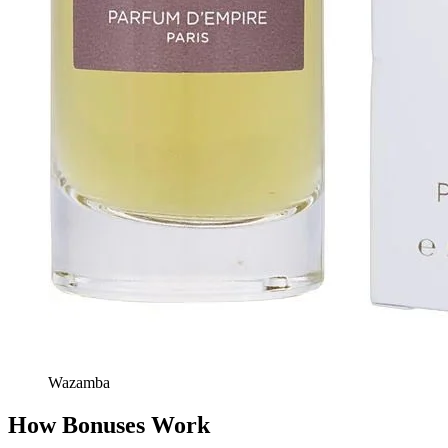
Wazamba
How Bonuses Work