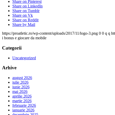
Share on Pinterest
Share on LinkedIn
Share on Tumblr
Share on Vk
Share on Reddit
Share by Mail
https://proatletic.ro/wp-content/uploads/2017/11/logo-3.png
0
0
q q
ht
i bonus e giocare da mobile
Categorii
Uncategorized
Arhive
august 2026
iulie 2026
iunie 2026
mai 2026
aprilie 2026
martie 2026
februarie 2026
ianuarie 2026
decembrie 2025