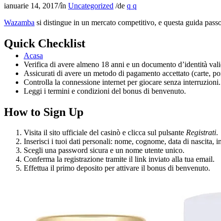
ianuarie 14, 2017
/
în
Uncategorized
/
de
q q
Wazamba
si distingue in un mercato competitivo, e questa guida passo 
Quick Checklist
Acasa
Verifica di avere almeno 18 anni e un documento d’identità vali
Assicurati di avere un metodo di pagamento accettato (carte, port
Controlla la connessione internet per giocare senza interruzioni.
Leggi i termini e condizioni del bonus di benvenuto.
How to Sign Up
Visita il sito ufficiale del casinò e clicca sul pulsante
Registrati
.
Inserisci i tuoi dati personali: nome, cognome, data di nascita, 
Scegli una password sicura e un nome utente unico.
Conferma la registrazione tramite il link inviato alla tua email.
Effettua il primo deposito per attivare il bonus di benvenuto.