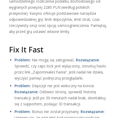
samodzielnego rozliczenia podatku dochodowego od
wygranych powyżej 2280 PLN (według polskich
przepisów). Kasyno oferuje podstawowe narzędzia
odpowiedzialnej gry: limit depozytów, limit strat, czas
rzeczywisty sesji oraz opcję samoograniczenia. Pamiętaj,
aby przed grą ustawić własne limity.
Fix It Fast
Problem:
Nie mogę się zalogować.
Rozwiązanie:
Sprawdź, czy caps lock jest wyłączony, zresetuj hasło
przez link „Zapomniałeś hasła”. Jeśli nadal nie działa,
wyczyść pamięć podręczną przeglądarki.
Problem:
Depozyt nie jest widoczny na koncie.
Rozwiązanie:
Odśwież stronę, sprawdź historię
transakcji. Jeśli po 30 minutach nadal brak, skontaktuj
się z supportem, podając ID transakcji.
Problem:
Bonus nie został przyznany.
Rozwiązanie:
Upewnij się, że wpisałeś kod promocyjny podczas