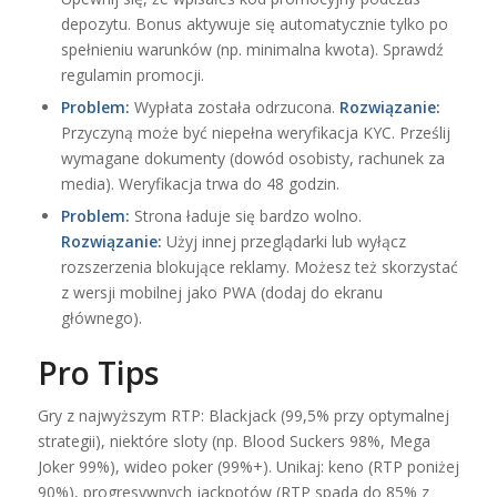
depozytu. Bonus aktywuje się automatycznie tylko po
spełnieniu warunków (np. minimalna kwota). Sprawdź
regulamin promocji.
Problem:
Wypłata została odrzucona.
Rozwiązanie:
Przyczyną może być niepełna weryfikacja KYC. Prześlij
wymagane dokumenty (dowód osobisty, rachunek za
media). Weryfikacja trwa do 48 godzin.
Problem:
Strona ładuje się bardzo wolno.
Rozwiązanie:
Użyj innej przeglądarki lub wyłącz
rozszerzenia blokujące reklamy. Możesz też skorzystać
z wersji mobilnej jako PWA (dodaj do ekranu
głównego).
Pro Tips
Gry z najwyższym RTP: Blackjack (99,5% przy optymalnej
strategii), niektóre sloty (np. Blood Suckers 98%, Mega
Joker 99%), wideo poker (99%+). Unikaj: keno (RTP poniżej
90%), progresywnych jackpotów (RTP spada do 85% z