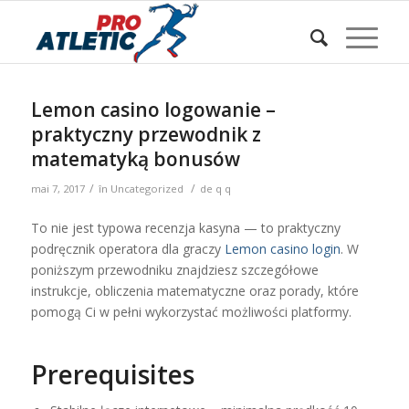
Sunteți aici:
Acasa
/
w Blog
/
Uncategorized
/
Lemon casino logowanie – praktyczny przewodnik z
matematyką bonusów...
Lemon casino logowanie –
praktyczny przewodnik z
matematyką bonusów
/
/
mai 7, 2017
în
Uncategorized
de
q q
To nie jest typowa recenzja kasyna — to praktyczny
podręcznik operatora dla graczy
Lemon casino login
. W
poniższym przewodniku znajdziesz szczegółowe
instrukcje, obliczenia matematyczne oraz porady, które
pomogą Ci w pełni wykorzystać możliwości platformy.
Prerequisites