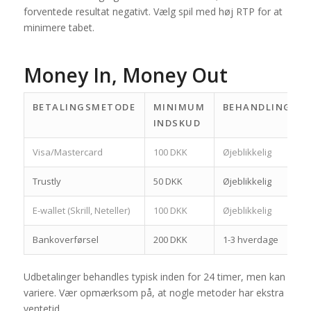
forventede resultat negativt. Vælg spil med høj RTP for at
minimere tabet.
Money In, Money Out
BETALINGSMETODE
MINIMUM
BEHANDLINGSTI
INDSKUD
Visa/Mastercard
100 DKK
Øjeblikkelig
Trustly
50 DKK
Øjeblikkelig
E-wallet (Skrill, Neteller)
100 DKK
Øjeblikkelig
Bankoverførsel
200 DKK
1-3 hverdage
Udbetalinger behandles typisk inden for 24 timer, men kan
variere. Vær opmærksom på, at nogle metoder har ekstra
ventetid.