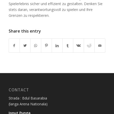
Spielerlebnis sicher und effizient zu gestalten. Denken Sie
stets daran, verantwortungsvoll zu spielen und Ihre
Grenzen zu respektieren.
Share this entry
CONTACT
Strada : Bdul Basarabia
(langa Arena Nationala)
Ionut Punga