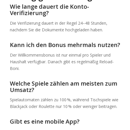
Wie lange dauert die Konto-
Verifizierung?
Die Verifizierung dauert in der Regel 24–48 Stunden,
nachdem Sie die Dokumente hochgeladen haben.
Kann ich den Bonus mehrmals nutzen?
Der Willkommensbonus ist nur einmal pro Spieler und
Haushalt verfügbar. Danach gibt es regelmäßig Reload-
Boni.
Welche Spiele zählen am meisten zum
Umsatz?
Spielautomaten zählen zu 100 %, während Tischspiele wie
Blackjack oder Roulette nur 10 % oder weniger beitragen.
Gibt es eine mobile App?