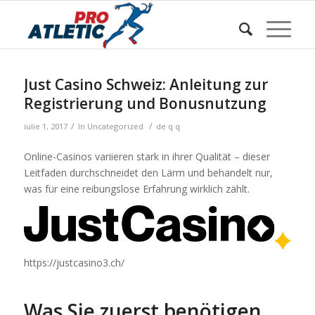
Sunteți aici:
Acasa
/
w Blog
/
Uncategorized
/
Just Casino Schweiz: Anleitung zur Registrierung und
Bonusnutzung
Just Casino Schweiz: Anleitung zur
Registrierung und Bonusnutzung
/
/
iulie 1, 2017
în
Uncategorized
de
q q
Online-Casinos variieren stark in ihrer Qualität – dieser
Leitfaden durchschneidet den Lärm und behandelt nur,
was für eine reibungslose Erfahrung wirklich zählt.
https://justcasino3.ch/
Was Sie zuerst benötigen