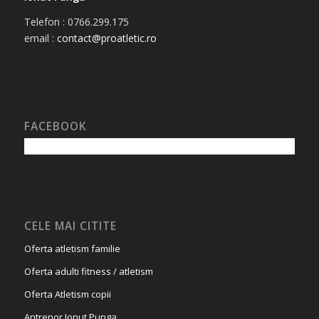
Telefon : 0766.299.175
email :
contact@proatletic.ro
FACEBOOK
CELE MAI CITITE
Oferta atletism familie
Oferta adulti fitness / atletism
Oferta Atletism copii
Antrenor Ionut Punga