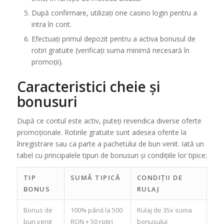
După confirmare, utilizați one casino login pentru a
intra în cont.
Efectuați primul depozit pentru a activa bonusul de
rotiri gratuite (verificați suma minimă necesară în
promoții).
Caracteristici cheie și
bonusuri
După ce contul este activ, puteți revendica diverse oferte
promoționale. Rotirile gratuite sunt adesea oferite la
înregistrare sau ca parte a pachetului de bun venit. Iată un
tabel cu principalele tipuri de bonusuri și condițiile lor tipice:
TIP
SUMĂ TIPICĂ
CONDIȚII DE
BONUS
RULAJ
Bonus de
100% până la 500
Rulaj de 35x suma
bun venit
RON + 50 rotiri
bonusului