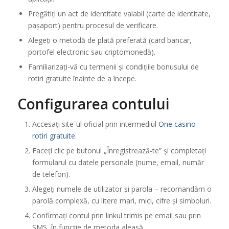
Pregătiți un act de identitate valabil (carte de identitate,
pașaport) pentru procesul de verificare.
Alegeți o metodă de plată preferată (card bancar,
portofel electronic sau criptomonedă).
Familiarizați-vă cu termenii și condițiile bonusului de
rotiri gratuite înainte de a începe.
Configurarea contului
Accesați site-ul oficial prin intermediul
One casino
rotiri gratuite
.
Faceți clic pe butonul „Înregistrează-te” și completați
formularul cu datele personale (nume, email, număr
de telefon).
Alegeți numele de utilizator și parola – recomandăm o
parolă complexă, cu litere mari, mici, cifre și simboluri.
Confirmați contul prin linkul trimis pe email sau prin
SMS, în funcție de metoda aleasă.