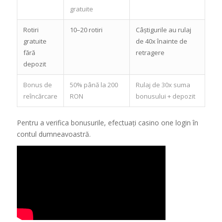
gratuite
Rotiri
10–20 rotiri
Câștigurile au rulaj
gratuite
de 40x înainte de
fără
retragere
depozit
Bonus de
50% până la 200
Rulaj de 30x suma
reîncărcare
RON
bonusului + depozit
Pentru a verifica bonusurile, efectuați casino one login în
contul dumneavoastră.