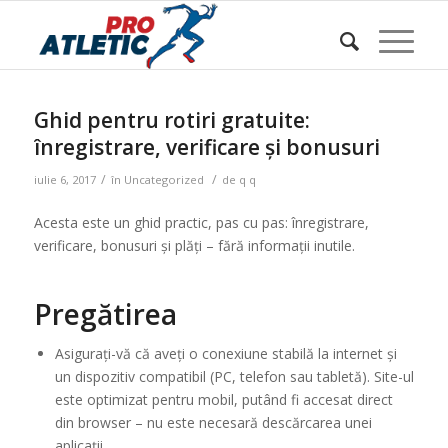
Sunteți aici:
Acasa
/
w Blog
/
Uncategorized
/
Ghid pentru rotiri gratuite: înregistrare, verificare și
bonusuri
Ghid pentru rotiri gratuite:
înregistrare, verificare și bonusuri
/
/
iulie 6, 2017
în
Uncategorized
de
q q
Acesta este un ghid practic, pas cu pas: înregistrare,
verificare, bonusuri și plăți – fără informații inutile.
Pregătirea
Asigurați-vă că aveți o conexiune stabilă la internet și
un dispozitiv compatibil (PC, telefon sau tabletă). Site-ul
este optimizat pentru mobil, putând fi accesat direct
din browser – nu este necesară descărcarea unei
aplicații.