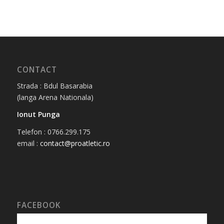
CONTACT
Strada : Bdul Basarabia
(langa Arena Nationala)
Ionut Punga
Telefon : 0766.299.175
email :
contact@proatletic.ro
FACEBOOK