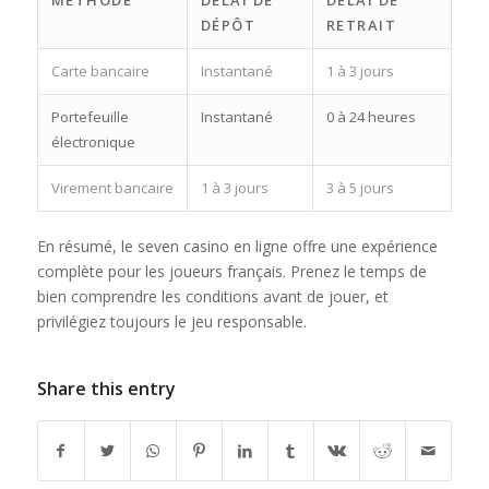
DÉPÔT
RETRAIT
Carte bancaire
Instantané
1 à 3 jours
Portefeuille
Instantané
0 à 24 heures
électronique
Virement bancaire
1 à 3 jours
3 à 5 jours
En résumé, le seven casino en ligne offre une expérience
complète pour les joueurs français. Prenez le temps de
bien comprendre les conditions avant de jouer, et
privilégiez toujours le jeu responsable.
Share this entry