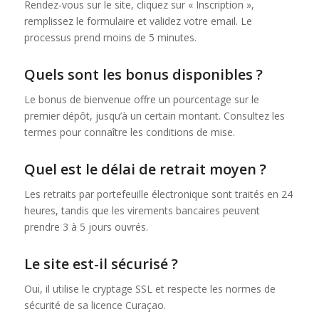
Rendez-vous sur le site, cliquez sur « Inscription »,
remplissez le formulaire et validez votre email. Le
processus prend moins de 5 minutes.
Quels sont les bonus disponibles ?
Le bonus de bienvenue offre un pourcentage sur le
premier dépôt, jusqu’à un certain montant. Consultez les
termes pour connaître les conditions de mise.
Quel est le délai de retrait moyen ?
Les retraits par portefeuille électronique sont traités en 24
heures, tandis que les virements bancaires peuvent
prendre 3 à 5 jours ouvrés.
Le site est-il sécurisé ?
Oui, il utilise le cryptage SSL et respecte les normes de
sécurité de sa licence Curaçao.