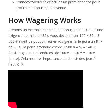
Connectez-vous et effectuez un premier dépôt pour
profiter du bonus de bienvenue.
How Wagering Works
Prenons un exemple concret : un bonus de 100 € avec une
exigence de mise de 35x. Vous devez miser 100 × 35 = 3
500 € avant de pouvoir retirer vos gains. Si le jeu a un RTP
de 96 %, la perte attendue est de 3 500 × 4 % = 140 €.
Ainsi, le gain net attendu est de 100 € – 140 € = –40 €
(perte). Cela montre l’importance de choisir des jeux à
haut RTP.